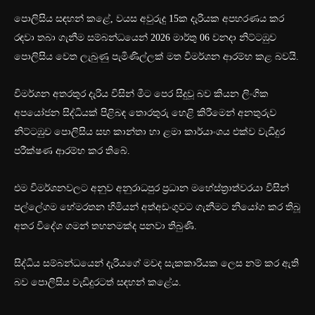
පොලිසිය සඳහන් කළේ, වයස අවුරුදු 15ක දැරියක අපහරණය කර
රඳවා තබා ගැනීම සම්බන්ධයෙන් 2026 මාර්තු 06 වනදා නිට්ටඹුව
පොලිසිය වෙත ලැබුණු පැමිණිල්ලක් මත විමර්ශන ආරම්භ කළ බවයි.
විමර්ශන අතරතුර දැරිය විසින් මීට පෙර සිදුවූ බව කියන ලිංගික
අපයෝජන සිද්ධියක් පිළිබඳ තොරතුරු හෙළි කිරීමෙන් අනතුරුව
නිට්ටඹුව පොලිසිය සහ කාන්තා හා ළමා කාර්යාංශය එක්ව වැඩිදුර
පරීක්ෂණ ආරම්භ කර තිබේ.
එම විමර්ශනවලට අනුව අනුරාධපුර ප්‍රධාන මහේස්ත්‍රාත්වරයා විසින්
පල්ලේගම හේමරතන හිමියන් අත්අඩංගුවට ගැනීමට නියෝග කර තිබූ
අතර විදේශ ගමන් තහනමක්ද පනවා තිබුණි.
සිද්ධිය සම්බන්ධයෙන් දැරියගේ මවද සැකකාරියක ලෙස නම් කර ඇති
බව පොලිසිය වැඩිදුරටත් සඳහන් කළේය.