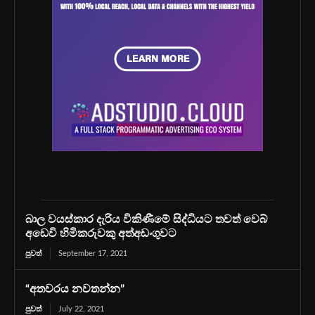
බාල වයස්කාර දැරිය විකිණීමේ සිද්ධියට තවත් වෙබ්
අඩෙවි හිමිකරුවකු අත්අඩංගුවට
පුවත්
September 17, 2021
“අතවරය නවතන්න”
පුවත්
July 22, 2021