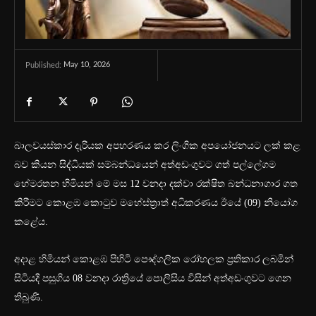
May 10, 2026
Published:
බාලවයස්කාර දැරියක අපහරණය කර ලිංගික අපයෝජනයට ලක් කළ
බව කියන සිද්ධියක් සම්බන්ධයෙන් අත්අඩංගුවට ගත් පල්ලේගම
හේමරතන හිමියන් මේ මස 12 වනදා දක්වා රක්ෂිත බන්ධනාගාර ගත
කිරීමට කොළඹ කොටුව මහේස්ත්‍රාත් අධිකරණය ඊයේ (09) නියෝග
කළේය.
අදාළ හිමියන් කොළඹ පිහිටි පෞද්ගලික රෝහලක ප්‍රතිකාර ලබමින්
සිටියදී පසුගිය 08 වනදා රාත්‍රියේ පොලිසිය විසින් අත්අඩංගුවට ගෙන
තිබුණි.