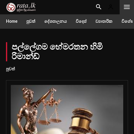
Home
පුවත්
දේශපාලනය
විදෙස්
ව්‍යාපාරික
විශේෂ
පල්ලේගම හේමරතන හිමි
රිමාන්ඩ්
පුවත්