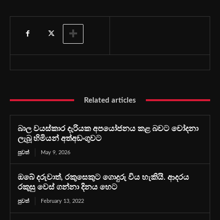
Related articles
බාල වයස්කාර දැරියක අපයෝජනය කළ බවට චෝදනා
ලැබූ හිමියන් අත්අඩංගුවට
පුවත්
May 9, 2026
ඔබේ දරුවාත්, රකුසෙකුට ගොදුරු විය හැකියි. ආදර‍ය
රකුසු වෙස් ගන්නා දිනය හෙට
පුවත්
February 13, 2022