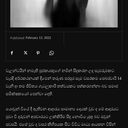
February 13, 2022
Published:
වැලන්ටයින් නමැති පූජකයකුගේ නමින් සිදුකරන ලද සැමරුමකට
වැරදි අර්ථකථනයක් දීමෙන් තරුණ පරපුර සෑම වසරකම පෙබරවාරි 14
වැනි දා තම ජීවිතය ගැටලුකාරී තත්වයකට පත්කරගන්නා බව සමාජ
සමීක්ෂකයෝ පෙන්වා දෙති.
යොවුන් වියේ දී ඇතිවන ආදාරය සාමාන්‍ය දෙයක් වුව ද මේ ආදරයට
මුවා වී දරුවන් අපචාරයට ලක්කිරීම සිදු නොවිය යුතු බව ඔවුන්
පවසයි. එසේ වුව ද වසර කිහිපයක සිට විවිධ මාධ්‍ය ආයතන විසින්