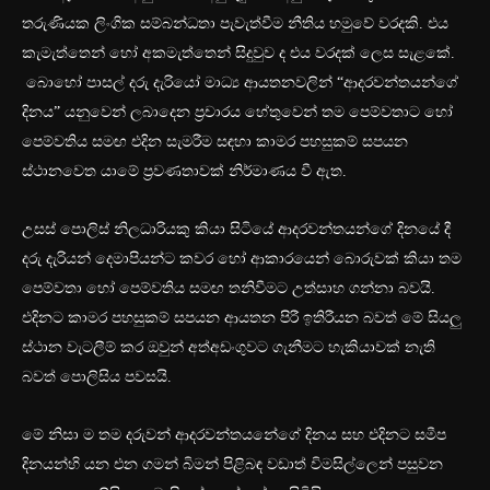
තරුණියක ලිංගික සම්බන්ධතා පැවැත්වීම නීතිය හමුවේ වරදකි. එය
කැමැත්තෙන් හෝ අකමැත්තෙන් සිදුවුව ද එය වරදක් ලෙස සැළකේ.
බොහෝ පාසල් දරු දැරියෝ මාධ්‍ය ආයතනවලින් “ආදරවන්තයන්ගේ
දිනය” යනුවෙන් ලබාදෙන ප්‍රචාරය හේතුවෙන් තම පෙම්වතාට හෝ
පෙම්වතිය සමඟ එදින සැමරීම සඳහා කාමර පහසුකම් සපයන
ස්ථානවෙත යාමේ ප්‍රවණතාවක් නිර්මාණය වී ඇත.
උසස් පොලිස් නිලධාරියකු කියා සිටියේ ආදරවන්තයන්ගේ දිනයේ දී
දරු දැරියන් දෙමාපියන්ට කවර හෝ ආකාරයෙන් බොරුවක් කියා තම
පෙම්වතා හෝ පෙම්වතිය සමඟ තනිවීමට උත්සාහ ගන්නා බවයි.
එදිනට කාමර පහසුකම් සපයන ආයතන පිරී ඉතිරීයන බවත් මේ සියලු
ස්ථාන වැටලීම් කර ඔවුන් අත්අඩංගුවට ගැනීමට හැකියාවක් නැති
බවත් පොලිසිය පවසයි.
මේ නිසා ම තම දරුවන් ආදරවන්තයනේගේ දිනය සහ එදිනට සමීප
දිනයන්හි යන එන ගමන් බිමන් පිළිබඳ වඩාත් විමසිල්ලෙන් පසුවන