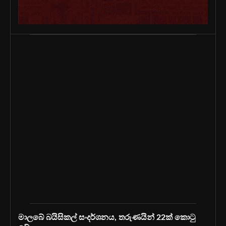
මාලබේ බයිසිකල් සංදර්ශනය, තරුණයින් 22ක් කොටු