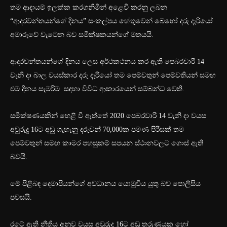
තම ආදායම් ඉලක්ක කරගනිමින් අළෙවි කරනු ලබන
“ආදරවන්තයන්ගේ දිනය” සංකල්පය හේතුවෙන් බෙහෝ දරු දැරියෝ
අමාරුවේ වැටෙන බව සමීක්ෂකයන්ගේ මතයයි.
ආදරවන්ත‍යන්ගේ දිනය ලෙස අර්ථකථනය කර ඇති පෙබරවාරි 14
වැනි දා බාල වයස්කාර දරු දැරියෝ තම පෙම්වතුන් පෙම්වතියන් සමඟ
එම දිනය සැමරීම සඳහා විවිධ ආකාරයෙන් සම්බන්ධ වෙති.
සමීක්ෂණයකින් හෙළි වී ඇත්තේ 2020 පෙබරවාරි 14 වැනි දා වයස
අවුරුදු 16ට අඩු ගැහැනු දරුවන් 70,000ක පමණ පිරිසක් තම
පෙම්වතුන් සමඟ කාමර පහසුකම් සපයන ස්ථානවලට ගොස් ඇති
බවයි.
මේ පිළිබඳ දෙමාපියන්ගේ අවධානය යොමුවිය යුතු බව පොලිසිය
පවසයි.
රටේ ඇති නීතිය අනුව වයස අවුරුදු 16ට අඩු තරුණයකු හෝ