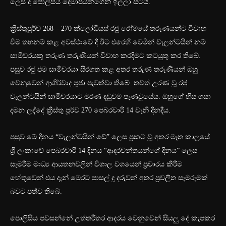
ලෙස ද පොලිසිය දෙමාපියන්ගෙන් ඉල්ලා සිටියි.
ක්‍රිස්තුපූර්ව 268 – 270 ක්ලෝඩියස් රජු රෝමයේ තරුණයන්ට විවාහ
වීම තහනම් කළ අවස්ථාවේ දී ඊට එරෙහි වෙමින් වැලන්ටයින් නම්
සාමිවරයකු තරුණ තරුණියන් විවාහ කරදීමට කටයුතු කර තිබේ.
පසුව රජු එම සාමිවරයා සිරගත කළ අතර තරුණ තරුණියන් ඔහු
වෙනුවෙන් ආශිර්වාද පූජා පැවත්වා තිබේ. තවත් උරණ වූ රජු
වැලන්ටයින් සාමිවරයාට මරණ දඩුවම පැණවූයේය. ඔහුගේ හිස ගසා
දමන ලද්දේ ක්‍රිස්තු පූර්ව 270 පෙබරවාරි 14 වැනි දිනදීය.
පසුව මේ දිනය “වැලන්ටයින් ඩේ” ලෙස ප්‍රකට වූ අතර මෑත කාලයේ
ශ්‍රී ලංකාවේ පෙබරවාරි 14 දිනය “ආදරවන්තයන්ගේ දිනය” ලෙස
සැමරීම මාධ්‍ය ආයතනවලින් විශාල වශයෙන් ප්‍රචාරය කිරීම
හේතුවෙන් එය දැන් මෙරට පාසල් දූ දරුවන් අතර ප්‍රචලිත සැමරුමක්
බවට පත්ව තිබේ.
පොලිසිය පවසන්නේ උත්තරීතර ආදරය වෙනුවෙන් සියලු දේ කැපකර