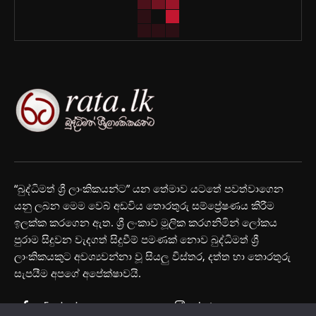
“බුද්ධිමත් ශ්‍රී ලාංකිකයන්ට” යන තේමාව යටතේ පවත්වාගෙන
යනු ලබන මෙම වෙබ් අඩවිය තොරතුරු සම්ප්‍රේෂණය කිරීම
ඉලක්ක කරගෙන ඇත. ශ්‍රී ලංකාව මූලික කරගනිමින් ලෝකය
පුරාම සිදුවන වැදගත් සිදුවීම් පමණක් නොව බුද්ධිමත් ශ්‍රී
ලාංකිකයකුට අවශ්‍යවන්නා වූ සියලු විස්තර, දත්ත හා තොරතුරු
සැපයීම අපගේ අපේක්ෂාවයි.
Facebook
Instagram