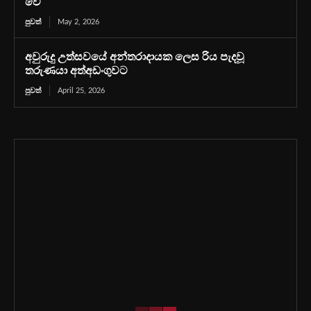
වේ
පුවත්
May 2, 2026
අවුරුදු උත්සවයේ අන්තරාදායක ලෙස රිය පැදවූ
තරුණයා අත්අඩංගුවට
පුවත්
April 25, 2026