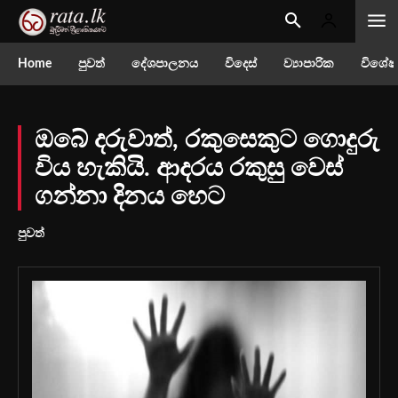
Home
පුවත්
දේශපාලනය
විදෙස්
ව්‍යාපාරික
විශේෂ
ඔබේ දරුවාත්, රකුසෙකුට ගොදුරු
විය හැකියි. ආදර‍ය රකුසු වෙස්
ගන්නා දිනය හෙට
පුවත්