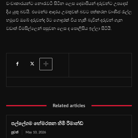
වංචාකාරයන්ට නොරැවටී සිටින ලෙස දෙමාපියන් දරුවන්ට උපදෙස්
දිය යුතු බවයි. එමෙන්ම ආදරය උමතුවක් බවට පත්කරන වාණිජ රැල්ල
හමුවේ ඔබේ දරුවන්ද ඊට ගොදුරක් විය හැකි බැවින් දරුවන් ගැන
වඩාත් විමසිල්ලෙන් පසුවන‍ ලෙස ද පොලිසිය ඉල්ලා සිටියි.
Related articles
පල්ලේගම හේමරතන හිමි රිමාන්ඩ්
පුවත්
May 10, 2026