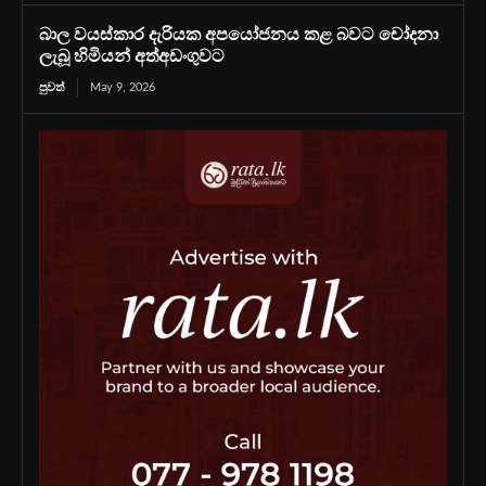
බාල වයස්කාර දැරියක අපයෝජනය කළ බවට චෝදනා
ලැබූ හිමියන් අත්අඩංගුවට
පුවත්
May 9, 2026