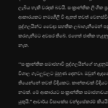
ලැබිය හැකි වරදක් බවයි. සංක‍්‍රාන්තික ලිංගි
ආකාරයකට නම්‍යශීලී වී ඇතත් තවත් වෙනස්විය 
පුද්ගලයින්ට වෛද්‍ය සහතික ලබාගැනීමෙන් 
කරගැනීමට අවසර තිබේ. එහෙත් ජාතික හැදුන
නැත.
‘‘සංක‍්‍රාන්තික සමාජභාවී පුද්ගලයින්ගේ හැදු
විශාල ගැටලුවලට මුහුණ දෙනවා. ඔවුන් ඇදගෙ
තියෙන්නේ තවත් විදියකට. කාන්තාවක් විදියට
නමක්. මේ ආකාරයට සංක‍්‍රාන්තික සමාජභාවයක
යුතුයි.” ආචාර්ය විසාකේස චන්ද්‍රසේකරම් කියයි