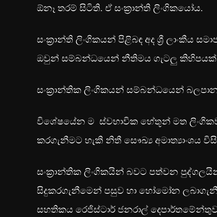
ඕනෑ තරම් සිටිති. ඒ සංක්‍රාන්ති ලිංගිකයෝය.
සංක්‍රාන්ති ලිංගිකයන් පිළිබඳ අද ශ්‍රී ලාංක
ඔවුන් සම්බන්ධයෙන් නීතිමය ගැටලු කිහිපයක්
සංක‍්‍රාන්තික ලිංගිකයන් සම්බන්ධයෙන් බලපා
විශේෂයේන ම ස්වභාවික හේතූන් මත ලිංගික
කරගැනීමට හැකි නිතී සෞඛ්‍ය අමාත්‍යාංශය විස
සංක‍්‍රාන්තික ලිංගිකයින් බවට පත්වන පුද්
සිදුකරගැනීමෙන් පසුව හා හෝමෝන ලබාගැනී
සහතිකය රෙජිස්ටාර් ජනරාල් දෙපාර්තමේන්තුව