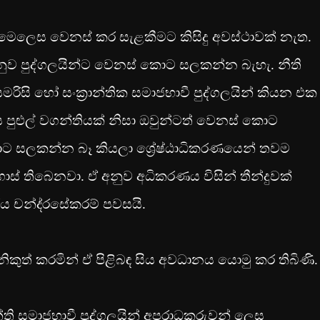
් මෙලෙස වෙනස් කර සැළකීමට කිසිදු අවස්ථාවක් නැත.
ය අනුව පුද්ගලයින්ට වෙනස් කොට සලකන්න බැහැ. නීති
ිසි හෝ සංක‍්‍රාන්තික සමාජභාවී පුද්ගලයින් කියන එක
 පුළුල් වගන්තියක් නිසා ඔවුන්ටත් වෙනස් කොට
ොට සලකන්න බෑ කියලා ශ්‍රේෂ්ඨාධිකරණයෙන් තවම
ොස් තිබෙනවා. ඒ අනුව අධිකරණය විසින් තීන්දුවක්
 චන්ද‍්‍රසේකරම් පවසයි.
 නිකුත් කරමින් ඒ පිළිබඳ සිය අවධානය යොමු කර තිබිණි.
රාන්ති සමාජභාවී පුද්ගලයින් අපරාධකරුවන් ලෙස