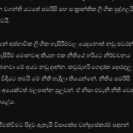
වගන්ති යටතේ සමරිසි සහ සංක‍්‍රාන්තික ලිංගික පුද්ගලය
වයි.
න්නේ අස්භාවික ලිංගික හැසිරීම්වල යෙදුනොත් නඩු පවර
 හැසිරීම් මොනවාද කියන එක නීතියේ හරියට නිර්වචනය
බෙනවා මේ අයට නඩු දාන්න. කවුරුහරි ගෙදරක දොරගුලු
විදියට තමයි මේ නීති හැදිලා තියෙන්නේ. නීතිය සමරිසි
 අයෙක්ටත් බලපාන්න පුලුවන්. ඒ නිසා එවැනි නීති වෙ
 කළේය.
ජීවත්වීමට සිදුව ඇතැයි විසාකේස චන්ද්‍රසේකරම් සදහන්