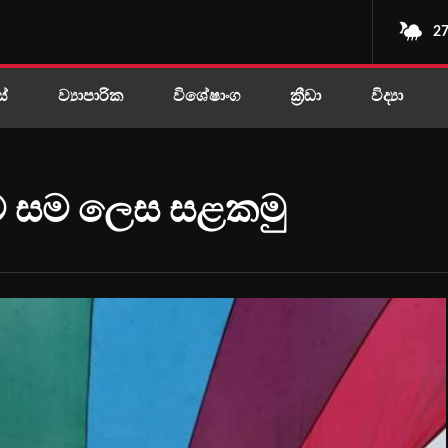
27
ස්
ව්‍යාපාරික
විශේෂාංග
ක්‍රීඩා
විද්‍යා
න්ට සම ලෙස සළකමු