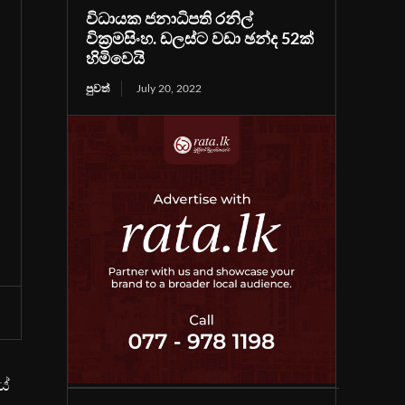
විධායක ජනාධිපති රනිල්
වික්‍රමසිංහ. ඩලස්ට වඩා ඡන්ද 52ක්
හිමිවෙයි
පුවත්
July 20, 2022
යේ