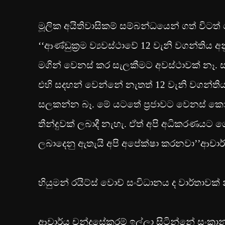
මූලික අයිතිවාසිකම් සම්බන්ධයෙන් ගත් විටත
‘‘ආණ්ඩුක‍්‍රම ව්‍යවස්ථාවේ 12 වැනි වගන්ති
මගින් වෙනස් කර සැලකීමට අවස්ථාවක් නෑ. සමර
එහි සදහන් වෙන්නේ නැතත් 12 වැනි වගන්තිය
සලකන්න බෑ. මේ යටතේ ප‍්‍රජාවට වෙනස් ක
තීන්දුවක් ලබාදී නැහැ. ඒත් අපි අධිකරණයට ග
ලබාදෙනු ඇතැයි අපි අපේක්ෂා කරනවා’’ආචාර්ය
හියුමන් රයිට්ස් වොච් සංවිධානය ද වාර්තාවක්
ආචාර්ය චන්ද්‍රසේකරම් ඉල්ලා සිටින්නේ සංක‍්‍