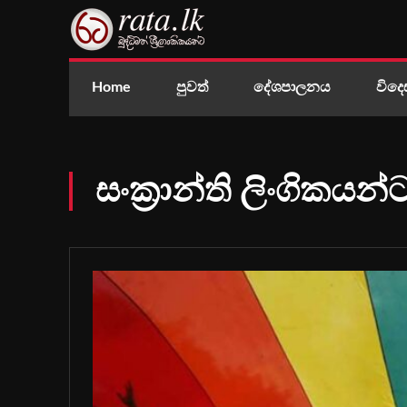
Home
පුවත්
දේශපාලනය
විදෙ
සංක්‍රාන්ති ලිංගිකය