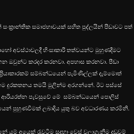
සංක‍්‍රාන්තික සමාජභාවයක් සහිත පුද්ලයින් පීඩාවට පත්
බොහෝ අවස්ථාවලදී හිංසාකාරී තත්වයන්ට මුහුණදීමට
ාගෙන ඔවුන්ට කරදර කරනවා. අපහාස කරනවා. පීඩා
‍්‍රියාකාරකම් සම්බන්ධයෙන් පැමිණිල්ලක් දැම්මොත්
ංගම දුරකතනය තමයි මුලින්ම අරගන්නේ. ඊට පස්සේ
 ආරියරත්න පැවසුවේ මේ සම්බන්ධයෙන් පොලිස්
ධයෙන් පුහුණවීමක් ලබාදිය යුතු බව අවධාරණය කරමිනි.
්නේ යම් අයෙක් රැවටීම සදහා වෙස් වලාගැනීම දඩුවම්