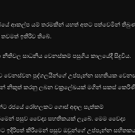
ීය සමාජයේ ආකල්ප යම් තරමකින් යහත් අතට පත්වෙමින් තිබු
 තවමත් ඉතිරිව තිබේ.
න නීතිවල සාධනීය වෙනස්කම් පසුගිය කාලයේදී සිදුවිය.
ව වෙනස්වන පුද්ගලයින්ගේ උප්පැන්න සහතියක වෙනස
ින් නිකුත් කරනු ලබන චක‍්‍රලේඛයක් මගින් සකස් කෙරිණ
ගලයින්ට රජයේ රෝහලකට ගොස් අදාල සැත්කම්
මෙන් පසුව වෛද්‍ය සහතිකයක් ලැබේ. මෙම වෛද්‍ය
ට ඉදිරිපත් කිරීමෙන් පසුව ඔවුන්ගේ උප්පැන්න සහිතක