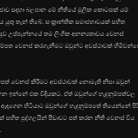
ක ප‍්‍රජාව සදහා බලපාන මේ නීතියේ මූලික කොටසක් යම්
යුතු තැන් තිබේ. සංක‍්‍රාන්තික සමාජභාවයක් සහිත
පසුව උප්පැන්නයේ තම ලිංගික අනන්‍යතාවය වෙනස්
ුම්පත වෙනස් කරගැනීමට ඔවුන්ට අවස්ථාවක් හිමිවන්
නුම්පත් වෙනස් කිරීමට අවස්ථාවක් නොමැති නිසා ඔවුන්
න ඉන්නේ එක විදියකට. ඒත් ඔවුන්ගේ හැදුනුම්පත්වල
 ඇඳගෙන හිටියාට ඔවුන්ගේ හැදුනුම්පතේ තියෙන්නේ පිර
් සහිත පුද්ගලයින් පීඩාවට පත් කරන නීති වෙනස් විය
.