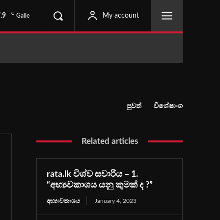
C
.9
My account
Galle
පුවත්
විශේෂාංග
Related articles
rata.lk විශ්ව සවාරිය – 1.
“අභ්‍යවකාශය යනු කුමක් ද ?”
අභ්‍යාවකාශය
January 4, 2023