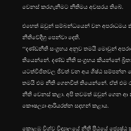
වෙනස් කරගැනීමට නීතිමය අවසරය තිබේ.
එහෙත් ඔවුන් සම්බන්ධයෙන් වන අපරාධමය 
නීතිවේදීහු පෙන්වා දෙති.
‘‘දණ්ඩනීති සංග‍්‍රහය අනුව තමයි මොවුන් අප
තියෙන්නේ. දණ්ඩ නීති සංග‍්‍රහය කියන්නේ බ්‍
යටත්විජිතවල ජීවත් වන අය ශිෂ්ඨ සම්පන්න න
තමයි එම නීති ගෙනවිත් තියෙන්නේ. ඒත් එම
නීති වෙනස් කළා. අපි තවමත් ඔවුන් ගෙන ආ
කෞෂල්‍යා ආරියරත්න සදහන් කළාය.
කොළඹ විශ්ව විද්‍යාලයේ නීති පීඨයේ ජ්‍යෙෂ්ඨ