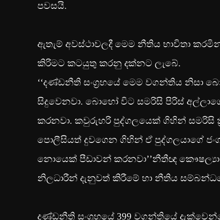
පවසයි.
ඇතැම් අවස්ථාවලදී මෙම නීතිය භාවිතා කරමින් 
කිරිමට කටයුතු කරනු දක්නට ලැබේ.
‘‘දණ්ඩනීති සංග‍්‍රහයේ මෙම වගන්තිය නිසා 
සිදුවෙනවා. බොහෝ විට සමරිසි පිරිස් අල්ල
කරනවා. කවුරුහරි පුද්ගලයෙක් ගිහින් සමරිසි ක
පොලීසියත් දුවගෙන ගිහින් ඒ පුද්ගලයාගේ ජ
නොයෙක් පීඩාවන් කරනවා’’නීතීඥ කෞෂල්‍යා
නිලධාරීන් දැනුවත් කිරීමේ හා නීතිය සම්බන්
දණ්ඩනීති සංග‍්‍රහයේ 399 වගන්තියේ දැක්වෙන