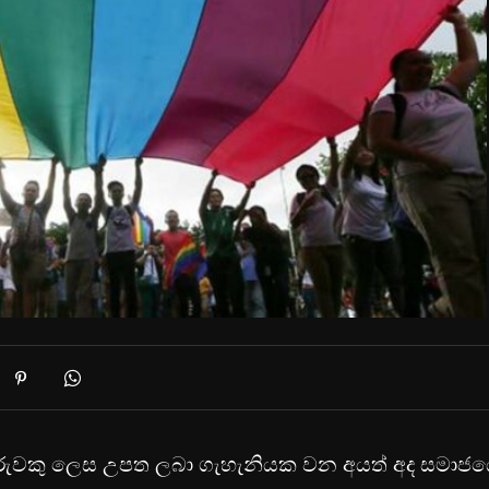
 දරුවකු ලෙස උපත ලබා ගැහැනියක වන අයත් අද සමාජ