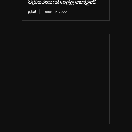
වැඩසටහනක් ගාල්ල කොටුවේ
පුවත්
June 19, 2022