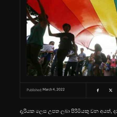
March 4, 2022
Published:
දැරියක ලෙස උපත ලබා පිරිමියකු වන අයත්,