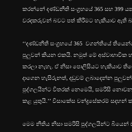
කරන්නේ දණ්ඩනීති සංග‍්‍රහයේ 365 සහ 399 යන 
වරදකරුවන් බවට පත් කිරීමට හැකියාව ඇති බ
‘‘දණ්ඩනීති සංග‍්‍රහයේ 365 වගන්තියේ තියෙ
පුලුවන් කියන එකයි. නමුත් මේ අස්වාභාවික
කරලා නැහැ. ඒ නිසා පොලිසියට හැකියාව ති
දාගෙන හැසිරුනත්, දඩුවම් ලබාදෙන්න පුලුවන් 
පුද්ගලයින්ට විතරක් නෙමෙයි, සමරිසි නොවන
කළ යුතුයි.’’ විසාකේස චන්ද්‍රසේකරම් සදහන්
මෙම නීතිය නිසා සමරිසි පුද්ගලයින්ට බියෙන් 