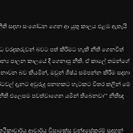
නීති සදහා සංශෝධන ගෙන ආ යුතු කාලය එළඹ ඇතැයි
රාධ වරදකරුවන් බවට පත් කිරිමට හැකි නීති ගෙනවිත්
රිතාන්‍ය පාලන කාලයේ දී ගෙනාපු නීති. ඒ කාලේ තමන්ගේ
ොවන බව කියමින්, ඔවුන් ශිෂ්ඨ සම්පන්න කිරීම සදහා
 රටවල් දැනට අවුරුදු පනහකට හැටකට විතර කලින් මේ
 නීති එලෙසම පවත්වාගෙන යමින් තිබෙනවා’’ නීතීඥ
 කථිකාචාර්ය ආචාර්ය විසාකේස චන්ද්‍රසේකරම් සදහන්