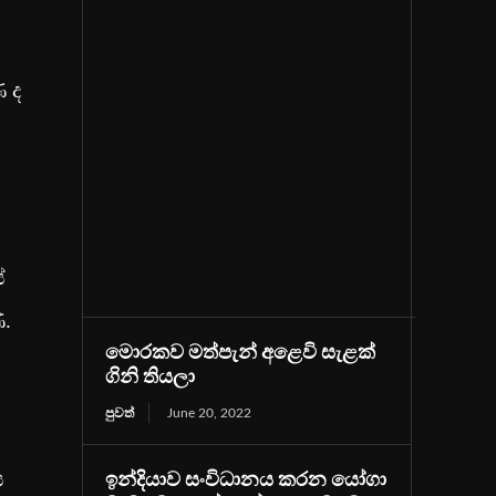
ණ ද
්
ි.
මොරකව මත්පැන් අළෙවි සැළක්
ගිනි තියලා
පුවත්
June 20, 2022
ය
ඉන්දියාව සංවිධානය කරන යෝගා