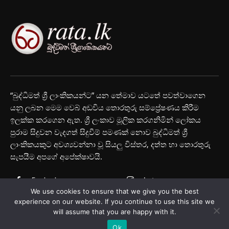
“බුද්ධිමත් ශ්‍රී ලාංකිකයන්ට” යන තේමාව යටතේ පවත්වාගෙන
යනු ලබන මෙම වෙබ් අඩවිය තොරතුරු සම්ප්‍රේෂණය කිරීම
ඉලක්ක කරගෙන ඇත. ශ්‍රී ලංකාව මූලික කරගනිමින් ලෝකය
පුරාම සිදුවන වැදගත් සිදුවීම් පමණක් නොව බුද්ධිමත් ශ්‍රී
ලාංකිකයකුට අවශ්‍යවන්නා වූ සියලු විස්තර, දත්ත හා තොරතුරු
සැපයීම අපගේ අපේක්ෂාවයි.
Facebook
Instagram
We use cookies to ensure that we give you the best
Youtube
experience on our website. If you continue to use this site we
will assume that you are happy with it.
Ok