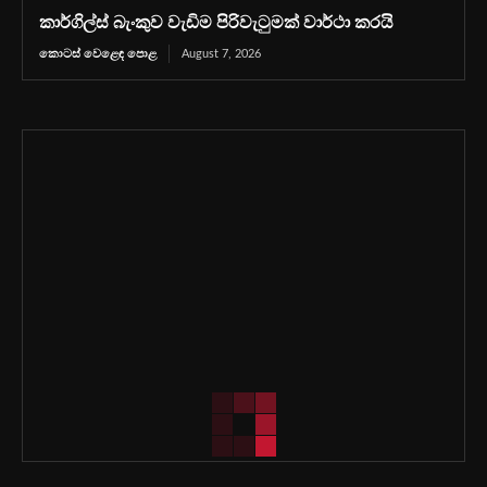
කාර්ගිල්ස් බැංකුව වැඩිම පිරිවැටුමක් වාර්ථා කරයි
කොටස් වෙළෙඳ පොළ
August 7, 2026