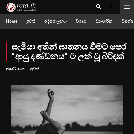
Home
පුවත්
දේශපාලනය
විදෙස්
ව්‍යාපාරික
විශේෂ
සැමියා අතින් ඝාතනය වීමට පෙර
“ආයු දණ්ඩනය” ට ලක් වූ බිරිඳක්
කෙටි කතා
පුවත්