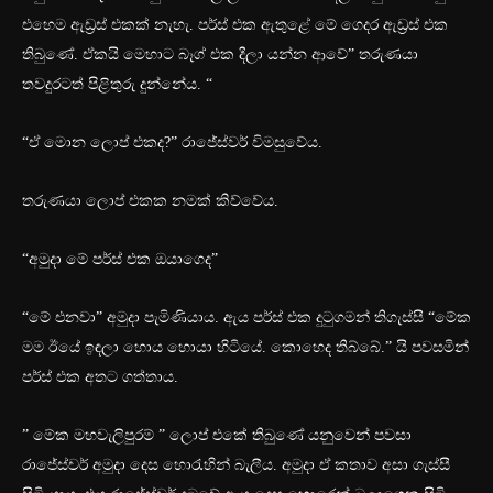
එහෙම ඇඩ්‍රස් එකක් නැහැ. පර්ස් එක ඇතුළේ මේ ගෙදර ඇඩ්‍රස් එක
තිබුණේ. ඒකයි මෙහාට බෑග් එක දීලා යන්න ආවේ” තරුණයා
තවදුරටත් පිළිතුරු දුන්නේය. “
“ඒ මොන ලොප් එකද?” රාජේස්වර් විමසුවේය.
තරුණයා ලොප් එකක නමක් කිව්වේය.
“අමුදා මේ පර්ස් එක ඔයාගෙද”
“මේ එනවා” අමුදා පැමිණියාය. ඇය පර්ස් එක දුටුගමන් තිගැස්සී “මේක
මම ඊයේ ඉඳලා හොය හොයා හිටියේ. කොහෙද තිබ්බේ.” යි පවසමින්
පර්ස් එක අතට ගත්තාය.
” මේක මහවැලිපුරම් ” ලොප් එකේ තිබුණේ යනුවෙන් පවසා
රාජේස්චර් අමුදා දෙස හොරැහින් බැලීය. අමුදා ඒ කතාව අසා ගැස්සී