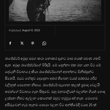
August 8, 2022
Published:
රාජේස්ටර් අමුදා සමග කථා නොකර දැනට මාස හයක් පමණ ගතවී
ඇත. අමුදා රාජේස්වර්ගේ බිරිඳයි. මේ දෙන්නා එක මඟ යන විට මේ
දෙවැනි විවාහය ද කියා රාජේස්වර්ගෙන් අහන්නට මිනිස්සුන්ට
සිතෙයි. එයට හේතුව දෙදෙනා අතර තිබෙන වයස් පරතරය ශරීර
වලිනුත් පෙනෙන නිසාය. රාජේස්ටර් සෑහෙන කලක් ප්‍රමාද වෙලයි
තමන්ගේ විවාහය ගැන සිතුවේ. ඔහු මනමාලියන් බලන්න ගියත් හොඳ
ලස්සන හිතට අල්ලන කෙනෙක් ඔහුට හමුවුණේ නැත. මෙහෙම
අසීරුවෙන් හැම තැනම සොයා බලන විට අන්තිමේදී වයස 25 ක්