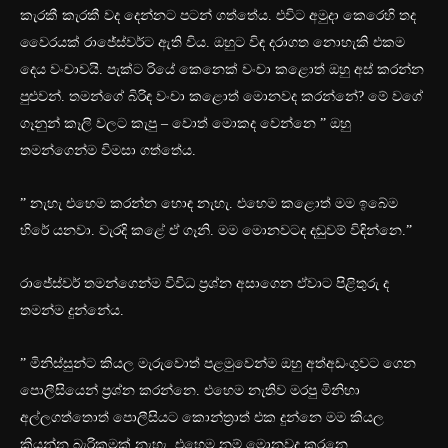
කැරකී කැරකී වද දෙන්නට පටන් ගත්තේය. එවිට අමුදා කෙරෙහි තද
වෛරයක් රාජේස්වර්ට ඇති විය. ඔහුට විඳ දරාගත නොහැකි එකම
දෙය වංචාවයි. පැක්ට රියේ කෙනෙක් වංචා කළොත් ඔහු අස් කරන්න
පුළුවන්. තමන්ගේ බිරිඳ වංචා කළොත් මොනවද කරන්නේ? මේ වගේ
ගෑනුන් කෑලි වලට කැපු – වොත් මොකද වෙන්නෙ ” ඔහු
තමන්ගෙන්ම විමසා ගත්තේය.
” නැහැ එහෙම කරන්න හොඳ නැහැ. එහෙම කළොත් මම ඉබේම
හිරේ යනවා. වැරදි කළේ ඒ ගෑනි. මම මොනවටද දඬුවම් විඳින්නෙ.”
රාජේස්වර් තමන්ගෙන්ම විවිධ ප්‍රශ්න අසාගෙන ඒවාට පිළිතුරු ද
තමන්ම දුන්නේය.
” මිනිස්සුන්ට කියල මැරුවොත් පළමුවෙන්ම ඔහු අත්අඩංගුවට ගෙන
පොලීසියෙන් ප්‍රශ්න කරන්නෙ. එහෙම නැතිව මරපු මිනිහා
අල්ලගත්තොත් පොලීසියට කොන්ත්‍රාත් එක දුන්නෙ මම කියල
කියන්න බැරිකමක් නැහැ. එහෙම නම් මොනවද කරනෙ.