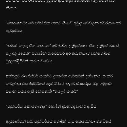
සිටි යාය. එය රාජේස්වර් දුටුවේ ඇය දෙස හොරෙන් බලාගෙන සිටි
නිසාය.
“කොහොමද මේ පර්ස් එක එහාට ගියේ” අමුදා වෙව්ලන ස්වරූපයෙන්
පැවසුවාය.
“කමක් නැහැ ඒක කොහේ හරි තිඛිල ලැබුණනෙ. ඒක ලැබුණ එකත්
ලොකු දෙයක්” පවසමින් රාජේස්වර් අර තරුණයාට සන්තෝෂම්
මුදලක්දි පිටත් කර යැව්වේය.
ඉන්පසුව රාජේස්චර් සංකර්ට දුරකථන ඇමතුමක් දුන්නේය. සංකර්
නමැත්තා රාජේස්වර්ගේ පැක්ටරියේ කළමණාකරුය. ඔහු අමුදාට
සමාන වයස ඇති කෙනෙකි “හලෝ සංකර්”
“පැක්ටරිය කොහොමද?” හොඳින් දුවනවද සංකර් ඇසීය.
ආයුබෝවන් සර්. පැක්ටරියේ හොඳින් වැඩ කෙරෙනවා මම ඊයේ