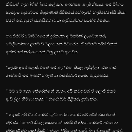
කිසිවක් ගැන දිගින් දිගට කල්පනා කරන්නෙ නැති නිසාය. මේ විදිහට
හැමදාම හැමෝටම තිබුණොත් ජීවිතයේ තේරුමක් නැතිවේදෝයි කියා
වගේ මොහුගේ සැනසීමට බාධා ඇතිවන්නට පටන්ගත්තේය.
රාජේස්වර් බොම්බායෙන් දුරකථන ඇමතුමක් ලැබෙන තරු
ටෙලිපෝනය ළඟට වී බලාගෙන සිටියේය. ඒ සමගම පර්ස් එකක්
අතින් ගත් තරුණයෙක් ඔහු ළඟට ආවේය.
“මැඩම් අපේ ලොජ් එකේ මේ බෑග් එක තියල ඇවිල්ලා. ඒක භාර
දෙන්නයි මම ආවේ” තරුණයා රාජේස්වර් අමතා පැවසුවේය.
” මට මේ ගැන තේරෙන්නේ නැහැ. අපි කවදාවත් ඒ ලොජ් එකට
ඇවිල්ලා හිටියෙ නැහැ ” රාජේස්වර් පිළිතුරු දුන්නේය.
“ නෑ සර් අපි ඊයේ කාමර ශුද්ධ කරන කොට මේ පර්ස් එක එහේ
තිබුණා ” සංකර් කියල කෙනෙක් තමයි ඒ නිදන කාමරේ අරගෙන
තිබුණේ තිරුවාන් මියුර් ” කියල ලිපිනයක් තමයි දිලා තිබුණේ. නමුත්