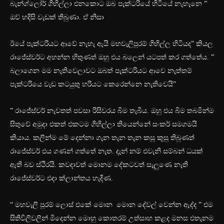
බැන්ග්ලෝර් ගිහිල්ලා එනකොට ඔබ පැක්ටරියේ හිටියේ නැහැනෙ ”
ඔව් හදිසි වැඩක් තිබුණා. ඒ නිසා
ඊයේ පැක්ටරියට ආවේ නැහැ ඇයි මහවැලිපුරම් ගිහිල්ල හිටියද” කියල
රාජේස්වර්ට අහන්න හිතුණත් ඔහු එය බලෙන් යටපත් කර ගත්තේය. ”
බලාගෙන මම නැතිවෙලාවට ඔබත් පැක්ටරියට ආවෙ නැත්තම්
පැක්ටරියෙ වැඩ කටයුතු හරියට කෙරෙන්නෙ නැතිවෙයි”
” රාජේස්වර් නැවතත් පවසා රිසිවරය බිම තැබීය. ඔහු එය බිම තබමින්ම
සිතුවේ අමුදා එකත් එකටම ගිහිල්ලා තියෙන්නේ සංකර් සමගමයි
කියාය. කලින්ම මේ දෙන්නා ගැන තැන තැන කසු කුසු තිබුණත්
රාජේස්වර් එය ගණන් ගත්තේ නැත. දැන් නම් එවැනි සම්බන් ධයක්
ඇති බව ස්ථිරයි. කවදාවත් මොනම දේකටවත් සැලුණෙ නැති
රාජේස්වර්ට එදා ක්ලාන්තය හැදිණ.
“ මහවැලි පුරම් ලොස් එකේ මොන මොන දේවල් වෙන්න ඇද්ද ” එම
සිතිවිලිවලින් මිදෙන්න මොහු කොතරම් උත්සාහ කළද මනස එතැනම