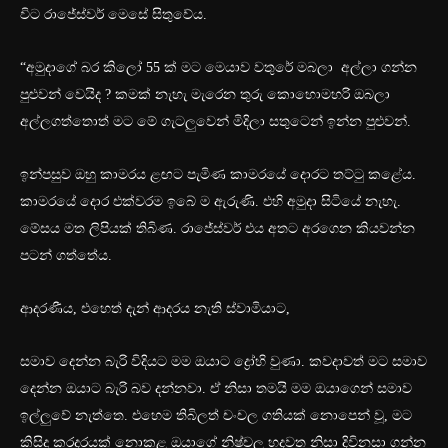
විට රාජේස්වර් මෙසේ සිතුවේය.
“අමුදාගේ බර කිලෝ 55 ක් මට මෙයාව වතුරේ මබලා අල්ලා ගන්න
පුළුවන් වෙයිද ? කමක් නැහැ මැරෙන තුරු කොහොමහරි ඔබලා
අල්ලගත්තොත් මට මේ ගැටලුවෙන් මිදිලා සතුටෙන් ඉන්න පුළුවන්.
ඉන්පසුව ඔහු කාමරය ළඟට පැමිණ කාමරයේ දොරට තට්ටු කළේය.
කාමරයේ දොර එක්වරම ඉබේ ම ඇරුණි. එහි අමුදා සිටියේ නැහැ.
මේසය මත ලිපියක් තිබිණ. රාජේස්වර් එය අතට අරගෙන කියවන්න
පටන් ගත්තේය.
ආදරණීය, එහෙත් දැන් ආදරය නැති ස්වාමියාට,
සමාව දෙන්න බැරි විදියට මම ඔයාට ද්‍රෝහි වුණා. කවදාවත් මට සමාව
දෙන්න ඔයාට බැරි බව දන්නවා. ඒ නිසා තමයි මම ඔයාගෙන් සමාව
ඉල්ලුවේ නැත්තෙ. එහෙම තිබිලත් චංචල ගතියක් නොපෙන් වූ, මට
කිසිදු කරදරයක් නොකළ ඔයාගේ නිෂ්චල හදවත නිසා දිවිනසා ගන්න