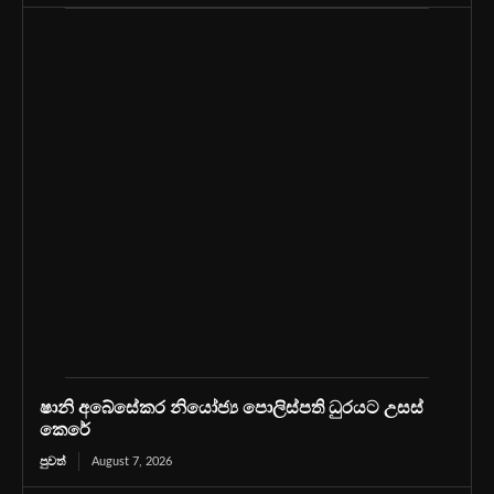
ෂානි අබේසේකර නියෝජ්‍ය පොලිස්පති ධුරයට උසස්
කෙරේ
පුවත්
August 7, 2026