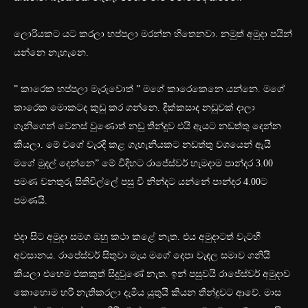
ලොරියකට යට කරලා හප්පලා මරන්න හිතෙනවා. නමුත් අමුදා පයින්
යන්නෙ නැහැනෙ.
” කාරෙක හප්පලා මැරුවොත් ” මගේ කාරෙකෙනෙ යන්නෙ. මගේ
කාරෙක මොකටද කුඩු කර ගන්නෙ. දික්කසාද නඩුවක් දාලා
ගෑනිගෙන් වෙනස් වුණොත් නඩු තීන්දුව එයි ඇයට නඩත්තු දෙන්න
කියලා. මේ වගේ වැරදි කළ ගැහැනියකට නඩත්තු වශයෙන් ඇයි
මගේ මුදල් දෙන්නෙ” මේ විදිහට රාජේස්වර් හැමදාම පාන්දර 3.00
පමණ වනතුරු සිතිවිල්ලේ පසු වී නින්දට යන්නේ පාන්දර 4.00ට
පමණයි.
එදා සිට අමුදා සමග ඔහු කථා කළේ නැත. එය අමුදාටත් වැටහී
අවසානය. රාපේස්චර් සිතුවා මැය මගේ දෙපා වැඳල සමාව ගනියි
කියලා එහෙම එකකුත් සිදුවුණේ නැත. ඉන් පසුවයි රාජේස්වර් අමුදාව
කොහොම හරි නැතිකරලා දැමිය යුතුයි කියන තීන්දුවට ආවේ. මාස