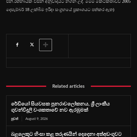
එන්.රත්නායක විසින් අනුවාදයට නගන ලදී. මෙම කෙටිකතාවව 2005
දෙසැම්බර් 18 ලක්බිම ඉරිදා සංග්‍රහයේ ප්‍රකාශයට පත්කර ඇත)
Related articles
රේඩියෝ සියවසක පුනරාවලෝකනය, ශ්‍රී ලාංකීය
ගුවන්විදුලි වංශකතාවේ නව ඇරඹුමක්
පුවත්
August 9, 2026
බළලෙකුට හිංසා කළ තරුණයින් දෙදෙනා අත්අඩංගුවට