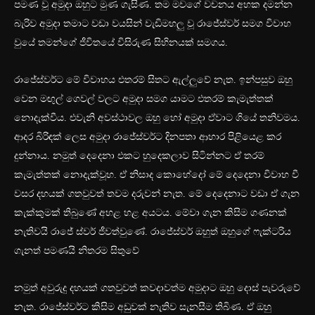
පමණ වූ අමුදා ඔහුට මුණ ගැසිණ. තම මවගේ වචනය අහක දමන්න
බැරිව අමුදා තමාට වඩා වයසින් වැඩිමහලු වූ රාජේස්වර් සමග විවාහ
වුයේ තමන්ගේ ජීවිතයේ විසිරුණ සිහිනයක් සමගය.
රාජේස්වර්ට මේ විවාහය එතරම් සිතට ඇල්ලුවේ නැත. ඉන්පසුව ඔහු
වෙන මඟුල් ගෙවල් වලට අමුදා සමග යාමට එතරම් කැමැත්තක්
නොදැක්වීය. එවැනි අවස්ථාවල ඔහු හෝ අමුදා ඒවාට ගියේ තනිවමය.
ආදර බිරිඳක් ලෙස අමුදා රාජේස්වර්ට දිනපතා ආහාර පිළියෙළ කර
දුන්නාය. නමුත් දෙදෙනා එකට හුදෙකලාව සිටින්නට ඒ තරම්
කැමැත්තක් නොදැක්වූහ. ඒ නිසාද කොහේදෝ මේ දෙදෙනා විවාහ වී
වසර දහයක් ගතවුවත් තවම දරුවන් නැත. මේ දෙදෙනාට වඩා ඒ ගැන
කැක්කුමක් තිබුණේ අහළ හළ අයටය. මේවා ගැන කිසිම ගණනක්
නැතිවයි රාජේ ස්වර් ජීවත්වුණේ. රාජේස්වර් ඔහුත් ඔහුගේ ෆැක්ටරිය
ගැනත් පමණයි නිතරම සිතුවේ
නමුත් අවුරුදු දහයක් ගතවුවත් කවදාවත්ම අමුදාට ඔහු දොස් පැවරුවේ
නැත. රාජේස්වර්ට කිසිම අඩුවක් නැතිව සැනසීම තිබිණ. ඒ ඔහු