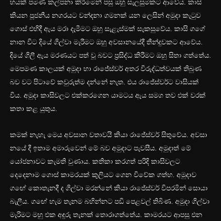
හයක් පමණ කල්පනා කිරීමෙන් පසු ඔහු සැලසුමකට ආවේය. කාසි
කියන පූජනීය නගරයට වන්දනා ගමනක් යන ලෙසින් අමුදා කැටුව
ගොස් එහිදී ඇය මරා දැමීමට ඔහු සැළැස්මක් සැකසුවේය. කාසි ගගේ
නාන විට දියේ ගිල්වා මැරීමට ඔහු අවසානයේදී තීන්දුවකට ආවේය.
දියේ ගිලී ඇය මරණයට පත් වූ බවට ප්‍රසිද්ධ කිරීමට ඔහු සිතා ගත්තේය.
මෙපමණ කාලයක් අමුදා හා රාජේස්වර් අතර විරුද්ධත්වයක් තිබුණ
බව වට පිටාවේ කවුරුත්ම දන්නේ නැත. එය රාජේස්වර්ට වාසියක්
විය. අමුදා කාසිවලට එක්කරගෙන යාමටය ඇය සමග තව එක් වරක්
කතා කළ යුතුය.
කමක් නැහැ මෙය අවසාන වතාවයි කියා රාජේස්චර් සිතුවේය. අවසා
නයේ දී ඉතාම අමාරුවෙන් මේ බව අමුදාට පැවසීය. අමුදාත් මේ
යෝජනාවට කැමති වුණාය. කතිකා කරගත් පරිදි කාසිවලට
දෙදෙනාම ගොස් කාමරයක් කුලියට ගෙන විවේක ගත්හ. අමුදාව
ගඟේ කොතැනදී ද ගිල්වා මරන්නේ කියා රාජේස්වර් විපරමින් සොයා
බැලීය. ගඟේ හැම තැනම බහින්නට පඩි පෙළවල් තිබිණ. අමුදා ගිල්වා
මැරිමට මහු එක අඳුරු තැනක් තොරාගත්තේය. කාමරයට ආපසු එන