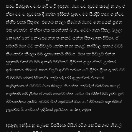
තරම් සිත්වුණා. මාව මැරි මැරී ඉපදුනා. ඔයා මට දඬුවම් කළේ නැහැ. ඒ
නිසා මම ම දඬුවමක් දී ගන්න ඉදිරිපත් වුණා. මට සියදිවි නසා ගැනීමට
කිහිප වරක් සිතුණා. එහෙම කරලා තිබොත් ඔයාට නොයෙක් ප්‍රශ්න
මතු වෙනවා. ඒ නිසා ඒක කරන්නත් බැහැ. මේවා ගැන සිතල බලලා
කොහේ හෝ නොපෙනෙන තැනකට යන්න සිතාගෙන සිටියා. ඒ
සමගයි ඔයා මට කාසිවලට යන්න කතා කළේ. කාසිවල අනාථ මඩම්
තියෙනවා කියලා මම දැනගෙනයි හිටියා. ඔයා කාසිවලට එන්න
සුදානම් වනවිට මම අනාථ මඩමකට ලිපියක් දාලා ඒකට උත්තර
අරගෙනයි හිටියේ. කාසි වලට ආවට පස්සෙ මේ ලිපිය ලියා දැනට මම
ඒ මඩමට යමින් සිටිනවා. කවුහරු හරි ඇහුවොත් එයාගේ
කැමැත්තෙන් මඩමට ගියා කියලා කියන්න. කවුරුත් විශ්වාස කළේ
නැත්නම් මේ ලිපිය ඒ අයට පෙන්වන්න. මෙය මා විසින් මට ලබා දුන්
ජීවිතාන්තය දක්වා දඬුවම මින් පසුවටත් ඔයාගේ ජීවිතයට සැනසීමක්
ලැබේවායි දෙවියන් ඉදිරියේ ප්‍රාර්ථනා කරන, අමුදා
(දකුණු ඉන්දියානු ලේඛක විජයිකෙ විසින් රචිත කෙටිකතාව නිමාලි