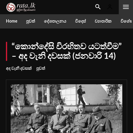
Home
පුවත්
දේශපාලනය
විදෙස්
ව්‍යාපාරික
විශේෂ
“කොන්දේසි විරහිතව යටත්වීම”
– අද වැනි දවසක් (ජනවාරි 14)
අද වැනි දවසක්
පුවත්