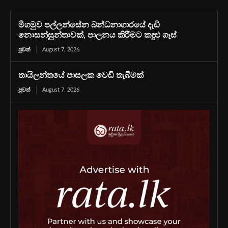
මීගමුව පල්ලන්සේන බන්ධනාගාරයේ දැඩි
නොසන්සුන්තාවක්, පාලනය කිරීමට කඳුළු ගෑස්
පුවත්
August 7, 2026
තායිලන්තයේ පාසලක වෙඩි තැබීමක්
පුවත්
August 7, 2026