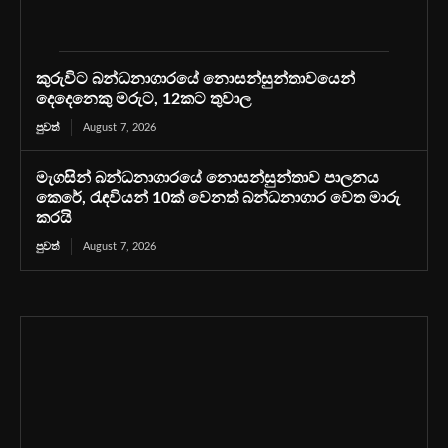
කුරුවිට බන්ධනාගාරයේ නොසන්සුන්තාවයෙන්
දෙදෙනෙකු මරුට, 12කට තුවාල
පුවත්
August 7, 2026
මැගසින් බන්ධනාගාරයේ නොසන්සුන්තාව පාලනය
කෙරේ, රැඳවියන් 10ක් වෙනත් බන්ධනාගාර වෙත මාරු
කරයි
පුවත්
August 7, 2026