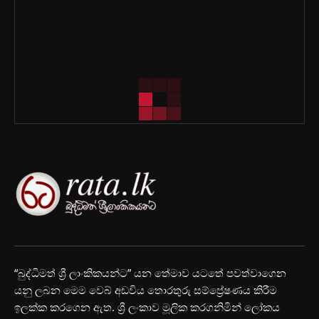
“බුද්ධිමත් ශ්‍රී ලාංකිකයන්ට” යන තේමාව යටතේ පවත්වාගෙන
යනු ලබන මෙම වෙබ් අඩවිය තොරතුරු සම්ප්‍රේෂණය කිරීම
ඉලක්ක කරගෙන ඇත. ශ්‍රී ලංකාව මූලික කරගනිමින් ලෝකය