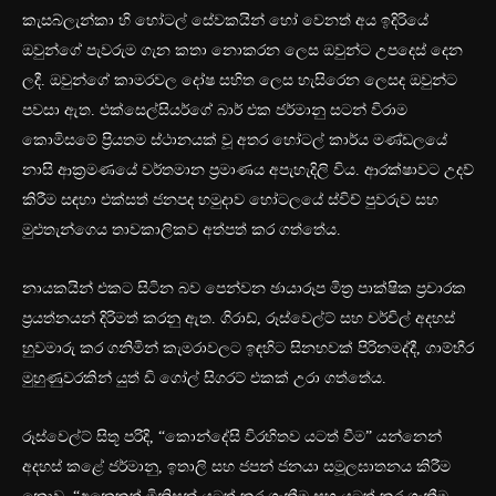
කැසබ්ලැන්කා හි හෝටල් සේවකයින් හෝ වෙනත් අය ඉදිරියේ
ඔවුන්ගේ පැවරුම ගැන කතා නොකරන ලෙස ඔවුන්ට උපදෙස් දෙන
ලදී. ඔවුන්ගේ කාමරවල දෝෂ සහිත ලෙස හැසිරෙන ලෙසද ඔවුන්ට
පවසා ඇත. එක්සෙල්සියර්ගේ බාර් එක ජර්මානු සටන් විරාම
කොමිසමේ ප්‍රියතම ස්ථානයක් වූ අතර හෝටල් කාර්ය මණ්ඩලයේ
නාසි ආක්‍රමණයේ වර්තමාන ප්‍රමාණය අපැහැදිලි විය. ආරක්ෂාවට උදව්
කිරීම සඳහා එක්සත් ජනපද හමුදාව හෝටලයේ ස්විච් පුවරුව සහ
මුළුතැන්ගෙය තාවකාලිකව අත්පත් කර ගත්තේය.
නායකයින් එකට සිටින බව පෙන්වන ඡායාරූප මිත්‍ර පාක්ෂික ප්‍රචාරක
ප්‍රයත්නයන් දිරිමත් කරනු ඇත. ගිරාඩ්, රූස්වෙල්ට් සහ චර්චිල් අදහස්
හුවමාරු කර ගනිමින් කැමරාවලට ඉඳහිට සිනහවක් පිරිනමද්දී, ගාම්භීර
මුහුණුවරකින් යුත් ඩි ගෝල් සිගරට් එකක් උරා ගත්තේය.
රූස්වෙල්ට් සිතූ පරිදි, “කොන්දේසි විරහිතව යටත් වීම” යන්නෙන්
අදහස් කළේ ජර්මානු, ඉතාලි සහ ජපන් ජනයා සමූලඝාතනය කිරීම