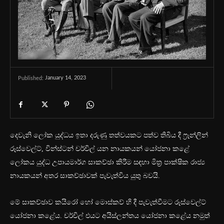
January 14, 2023
Published:
දෙවැනි ලෝක යුද්ධය ඉතා දරුණු තත්වයකට පත්ව තිබිය දී ෆ්‍රෑන්ලින්
රූස්වෙල්ට්, වින්ස්ටන් චර්චිල් යන නායකයන් යෝජනා කළේ
ලෝකය යුද්ධ උපායමාර්ග සාකච්ඡා කිරීම සඳහා මිත්‍ර පාක්ෂික රාජ්‍ය
නායකයන් අතර සාකච්ඡාවක් පැවැත්විය යුතු බවයි.
මේ සාකච්ඡාව කයි‍රෝ හෝ මොස්කව් හි දී පැවැත්වීමට රූස්වෙල්ට්
යෝජනා කළේය. චර්චිල් එයට අයිස්ලන්තය යෝජනා කළේය නමුත්