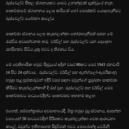
රූස්වෙල්ට් සීතල ස්ථානයකට යාමට උනන්දුවක් දැක්වූයේ නැත.
සාකච්ඡාවේ ස්ථානනය ලෙස කයිරෝ හෝ මොස්කව් යොදාගැනීමට
රූස්වෙල්ට් යෝජනා කළේය.
සාකච්ඡා ස්ථානය ලෙස කැසබලන්කා තෝරාගැනීමත් සමඟ මේ
රැස්වීම අවසන්වනත තරු චර්චිල් සහ රූස්වෙල්ට් යන දෙදෙනා
රහසිගතව සිටිය යුතු බවට ද තිරණය විය.
මේ ඓතිහාසික හමුව සිදුවූයේ අදින් වසර 80කට පෙර 1943 ජනවාරි
14 සිට 24 දක්වාය. රූස්වෙල්ට්, චර්චිල් සහ ඇන්ග්ලෝ-ඇමරිකානු
හමුදා සැලසුම්කරුවන් ඉදිරි වසර සඳහා ඔවුන්ගේ ප්‍රමුඛතා සාකච්ඡා
කිරීමට කැසබ්ලැන්කාහි දී රැස් වූහ. රූස්වෙල්ට් සහ චර්චිල් මෙම
සාකච්ඡාවට මාධ්‍යවේදීන්ට සාකච්ඡාව තහනම් කළහ.
එහෙත්, සම්මන්ත්‍රණය අවසානයේදී, මිත්‍ර හමුදා මූලස්ථානය, ආසන්න
වශයෙන් 50 මාධ්‍යවේදීන් පිරිසකට කැසබ්ලැන්කා වෙත ආරාධනා
කළේ, ඔවුන්ට ඉතිහාසගත සිදුවීමක් බවට පොරොන්දු වෙමිනි.