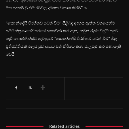
නොව, “අනෙකුත් මිනිසුන් යටත් කර ගැනීම සහ යටත් කර ගැනීම
මත පදනම් වූ එම රටවල දර්ශන විනාශ කිරීම” ය.
“කොන්දේසි විරහිතව යටත් වීම” පිළිබඳ අදහස ඇත්ත වශයෙන්ම
සම්මන්ත්‍රණයේදී තරයේ සාකච්ඡා කර ඇත, නමුත් රූස්වෙල්ට් පසුව
හැරී හොප්කින්ස්ට පැවසුවේ “කොන්දේසි විරහිතව යටත් වීම” මිත්‍ර
ප්‍රතිපත්තියක් ලෙස ප්‍රකාශයට පත් කිරීමට තමා සැලසුම් කර නොමැති
බවයි.
Related articles