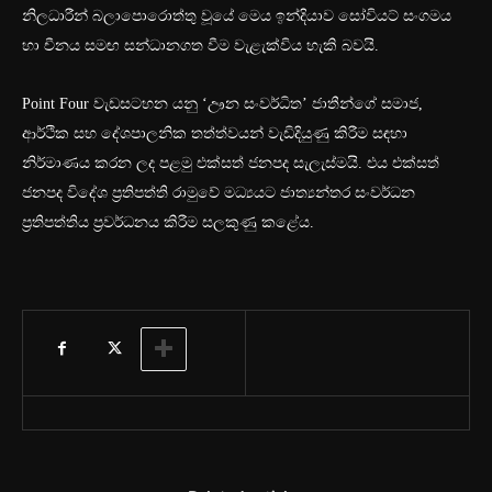
නිලධාරීන් බලාපොරොත්තු වූයේ මෙය ඉන්දියාව සෝවියට් සංගමය
හා චීනය සමඟ සන්ධානගත වීම වැළැක්විය හැකි බවයි.
Point Four වැඩසටහන යනු ‘ඌන සංවර්ධිත’ ජාතීන්ගේ සමාජ,
ආර්ථික සහ දේශපාලනික තත්ත්වයන් වැඩිදියුණු කිරීම සඳහා
නිර්මාණය කරන ලද පළමු එක්සත් ජනපද සැලැස්මයි. එය එක්සත්
ජනපද විදේශ ප්‍රතිපත්ති රාමුවේ මධ්‍යයට ජාත්‍යන්තර සංවර්ධන
ප්‍රතිපත්තිය ප්‍රවර්ධනය කිරීම සලකුණු කළේය.