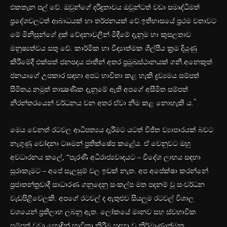
එකතැන පල් වේ. ඔවුන්ගේ දරිද්‍රතාවය ඔවුන්ටත් වඩා සමෘද්ධිමත්
ප්‍රදේශවලටත් ආබාධයක් හා තර්ජනයක් වේ.ඉතිහාසයේ ප්‍රථම වතාවට
මේ මිනිසුන්ගේ දුක් වේදනාවලින් මිදීමේ දැනුම හා කුසලතාව
මනුෂ්‍යත්වය සතු වේ. කාර්මික හා විද්‍යාත්මක ශිල්පීය ක්‍රම දියුණු
කිරීමේදී එක්සත් ජනපදය ජාතීන් අතර ප්‍රමුඛස්ථානයක් ගනී.අනෙකුත්
ජනයාගේ උපකාර සඳහා අපට භාවිතා කළ හැකි ද්‍රව්‍යමය සම්පත්
සීමිතය.නමුත් තාක්‍ෂණික දැනුමේ ඇති අපගේ අසීමිත සම්පත්
”
නිරන්තරයෙන් වර්ධනය වන අතර ඒවා නිම කළ නොහැකි ය.
මෙය වෙනත් රටවල ආධිපත්‍යය දැරීමට යටත් විජිත ව්‍යාපාරයක් බවට
නැගුණු චෝදනා ටෲමන් ප්‍රතික්ෂේප කළේය. ඒ වෙනුවට ඔහු
අවධාරනය කලේ, “පැරණි අධිරාජ්‍යවාදයට – විදේශ ලාභය සඳහා
සූරාකෑමට – අපේ සැලසුම් වල ඉඩක් නැත. අප අපේක්ෂා කරන්නේ
ප්‍රජාතන්ත්‍රවාදී සාධාරණ ගනුදෙනු සංකල්ප මත පදනම් වූ සංවර්ධන
වැඩපිළිවෙලකි. අපගේ රටවල් ද ඇතුළුව සියලුම රටවල් විශාල
වශයෙන් ප්‍රතිලාභ ලබනු ඇත. ලෝකයේ මානව සහ ස්වභාවික
සම්පත් වඩා හොඳින් භාවිතා කිරීම සඳහා වූ නිර්මාණාත්මක