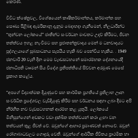
කෙරිණි.
විවිධ ක්ෂේත්‍රවල, විශේෂයෙන් කෘෂිකර්මාන්තය, කර්මාන්ත සහ
සෞඛ්‍ය පිළිබඳ ඇමරිකානු දැනුම බෙදාහදා ගැනීමෙන්, නිලධාරීන්ට
“තුන්වන ලෝකයේ” ජාතීන්ට සංවර්ධන මාවතට උදව් කිරීමට, ජීවන
තත්ත්වය ඉහළ නැංවීමට සහ ප්‍රජාතන්ත්‍රවාදය මෙන් ම ධනවාදයට
පුද්ගලයාගේ සුබසාධනය සැපයිය හැකි බව පෙන්විය හැකිය. . 1949
ජනවාරි 20 වැනි දින මෙම වැාඩසටහනේ සමාරම්භක දේශනයේදී
ජනාධිපති ටෲමන් සිය විදේශ ප්‍රතිපත්තියේ සිව්වන අරමුණ මෙසේ
ප්‍රකාශ කළේය.
“අපගේ විද්‍යාත්මක දියුණුවේ සහ කාර්මික ප්‍රගතියේ ප්‍රතිලාභ ඌන
සංවර්ධිත ප්‍රදේශවල වැඩිදියුණු කිරීම සහ වර්ධනය සඳහා ලබා දීමට අපි
නිර්භීත නව වැඩසටහනක් ආරම්භ කළ යුතුයි. ලෝකයේ
මිනිසුන්ගෙන් අඩකට වඩා දුක්ඛිත තත්ත්වයන් කරා ළඟා වන
තත්වයන් තුළ ජීවත් වේ. ඔවුන්ගේ ආහාර ප්‍රමාණවත් නොවේ. ඔවුන්
රෝගාබාධවලට ගොදුරු වෙති. ඔවුන්ගේ ආර්ථික ජීවිතය ප්‍රාථමික හා