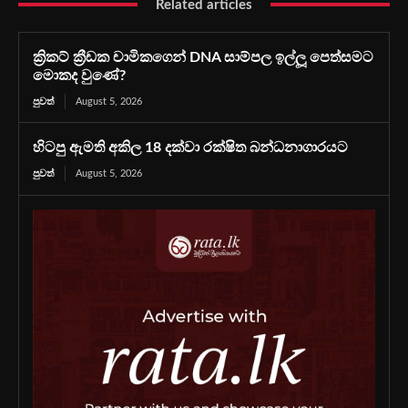
Related articles
ක්‍රිකට් ක්‍රීඩක චාමිකගෙන් DNA සාම්පල ඉල්ලූ පෙත්සමට
මොකද වුණේ?
පුවත්
August 5, 2026
හිටපු ඇමති අකිල 18 දක්වා රක්ෂිත බන්ධනාගාරයට
පුවත්
August 5, 2026