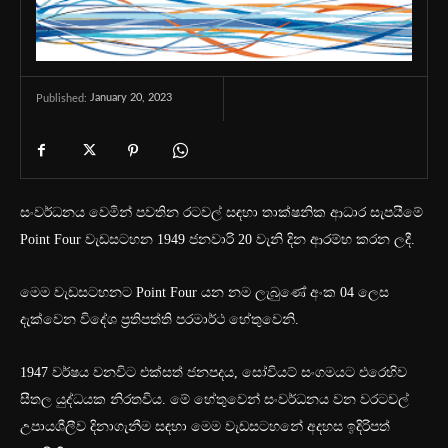
January 20, 2023
Published:
සංවර්ධනය වෙමින් පවතින රටවල් සඳහා තාක්ෂනික ආධාර සැපයීමේ
Point Four වැඩසටහන 1949 ජනවාරි 20 වැනි දින ආරම්භ කරන ලදී.
මෙම වැඩසටහනට Point Four යන නම ලැබුණේ අංක 04 ලෙස
දැක්වෙන විදේශ ප්‍රතිපත්ති පරමාර්ථ හේතුවෙනි.
1947 වර්ෂය වනවිට එක්සත් ජනපදය, සෝවියට් සංගමයට එරෙහිව
සීතල යුද්ධයක නිරතවිය. මේ හේතුවෙන් සංවර්ධනය වන වරටවල්
උපායශීලීව දිනාගැනීම සඳහා මෙම වැඩසටහනේ අදහස ඉදිරිපත්