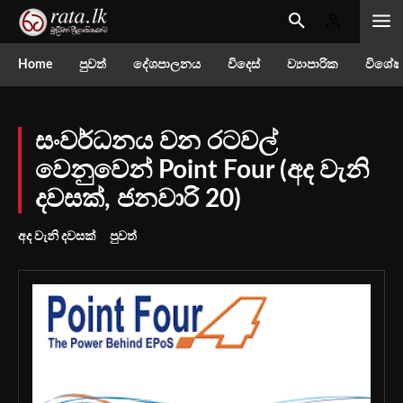
Home
පුවත්
දේශපාලනය
විදෙස්
ව්‍යාපාරික
විශේෂ
සංවර්ධනය වන රටවල්
වෙනුවෙන් Point Four (අද වැනි
දවසක්, ජනවාරි 20)
අද වැනි දවසක්
පුවත්