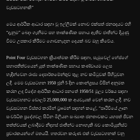
වැඩසටහනකි”
මෙය ආර්ථික ආධාර සඳහා වූ ඉල්ලීමක් නොව එක්සත් ජනපදයට එහි
“දැනුම” බෙදා ගැනීමට සහ තාක්ෂණික සහාය ඇතිව ජාතීන්ට දියුණු
වීමට උපකාර කිරීමට ගොඩනැගුන දෙයක් බව ඔහු කීවේය.
Point Four වැඩසටහන ක්‍රියාත්මක කිරීම සඳහා, සැමුවෙල් හේස්ගේ
සභාපතිත්වයෙන් යුත් තාක්ෂණික සහාය කණ්ඩායම ලෙස
හැඳින්වෙන රාජ්‍ය දෙපාර්තමේන්තුව තුළ නව කමිටුවක් පිහිටුවන
ලදී. මෙම වැඩසටහන 1950 ජූනි 5 දින කොන්ග්‍රසය විසින් අනුමත
කරන ලද විදේශ ආර්ථික ආධාර පනතේ 1950/51 මූල්‍ය වර්ෂය සඳහා
වැඩසටහනට ඩොලර් 25,000,000 ක අයවැයක් වෙන් කරන ලදී. නව
වැඩසටහන විස්තර කරමින් ට්‍රෲමන් සඳහන් කළේ, “පෘථිවියේ ඌන
සංවර්ධිත ප්‍රදේශවල සිටින මිලියන සංඛ්‍යාත ජනතාවකට යහපත් ජීවන
තත්ත්වයක් ලබාදීමට නිදහස් ජාතීන්ට නොහැකි බව කොමියුනිස්ට්
ප්‍රචාරකයන්ගේ මතයයි. හතරවන කරුණ එක් වැඩසටහනක් වනු