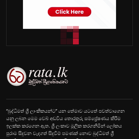
“බුද්ධිමත් ශ්‍රී ලාංකිකයන්ට” යන තේමාව යටතේ පවත්වාගෙන
යනු ලබන මෙම වෙබ් අඩවිය තොරතුරු සම්ප්‍රේෂණය කිරීම
ඉලක්ක කරගෙන ඇත. ශ්‍රී ලංකාව මූලික කරගනිමින් ලෝකය
පුරාම සිදුවන වැදගත් සිදුවීම් පමණක් නොව බුද්ධිමත් ශ්‍රී