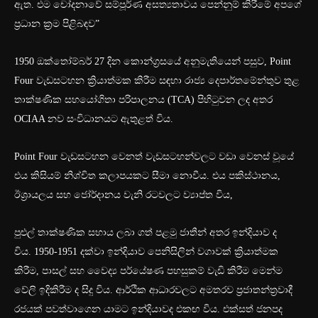
ඇත. එම චෝදනාවේ සම්පූර්ණ අසත්‍යතාවය පෙන්නුම් කිරීමේ අපගේ
ප්‍රධාන ක්‍රම පිළිබඳව”
1950 ඔක්තෝම්බර් 27 දින කොන්ග්‍රසයේ අනුමැතියෙන් පසුව, Point
Four වැඩසටහන ක්‍රියාත්මක කිරීම සඳහා රාජ්‍ය දෙපාර්තමේන්තුව තුළ
තාක්ෂණික සහයෝගිතා පරිපාලනය (TCA) පිහිටුවන ලද අතර
OCIAA නව සංවිධානයට ඇතුළත් විය.
Point Four වැඩසටහන වෙනත් වැඩසටහන්වලට වඩා වෙනස් වූයේ
එය කිසියම් නිශ්චිත කලාපයකට සීමා නොවීය. එය පකිස්ථානය,
ඊශ්‍රායලය සහ ජෝර්දානය වැනි රටවලට ව්‍යාප්ත විය,
පුළුල් තාක්ෂණික සහාය ලබා ගත් පළමු ජාතීන් අතර ඉන්දියාව ද
විය. 1950-1951 දක්වා ඉන්දියාව පෙනිසිලින් වගාවක් ක්‍රියාත්මක
කිරීම, පාසල් සහ වෛද්‍ය පර්යේෂණ පහසුකම් වැඩි කිරීම මෙන්ම
වේලි ඉදිකිරීම ද සිදු විය. ආර්ථික ආධාරවලට අමතරව ප්‍රජාතන්ත්‍රවාදී
රජයක් පවත්වාගෙන යාමට ඉන්දියාවද එකඟ විය. එක්සත් ජනපද