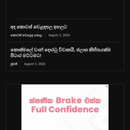
අද කොටස් වෙළඳපල ඉහලට
කොටස් වෙළෙඳ පොළ
August 5, 2026
කොත්මලේ වාන් දොරටු විවෘතයි, ජලාශ කිහිපයක්ම
පිටාර මට්ටමට!
පුවත්
August 5, 2026