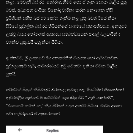
කළා. මෙවැනි බස් රථ තෝරාගැනීමට පෙර ඒ ගැන සොයා බැලිය යුතු
බවත්, අධ්‍යාපන චාරිකා විනෝද චාරිකා කරන නොගෙන නිසි
ප්‍රමිතියක් සහිත බස් රථ තෝරා ගැනීම කළ යුතු බවත් ඊයේ කියා
සිටියේ පුද්ගලික බස් රථ හිමියන්ගේ සංගමයේ සභාපතිවරයා. අනතුරට
ලක්වූ බසය තෝරාගත් ආකාරය සම්බන්ධයෙන් පාසල් බලධාරීන් ද
වගකිව යුතුයැයි ඔහු කියා සිටියා.
ඇත්තටම, ශ්‍රී ලංකාවේ රිය අනතුරකින් මියයන හෝ ආබාධිතවන
පුද්ගලයකුට සැබෑ සාධාරණයට ඉටු වෙනවා ද කියා විමසා බැලිය
යුතුයි.
තර්ස්ටන් සිසුන් කිසිවකුට බරපතල තුවාල නෑ. මියගිහින් තියෙන්නේ
නුවරඑළිය පැත්තේ ම කට්ටයික් යැය කියූ විට “ ඇති යාන්තම්”,
“එහෙනම් කමක් නෑ” කියූ පිරිසක් ද අප අතරම සිටියා. මාධ්‍ය ආයන
පවා හැසිරුණේ ඒ ආකාරයෙන්.