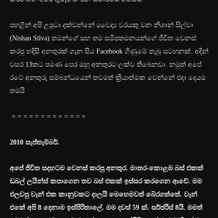
පහළින් අපි උපුටා දක්වන්නේ වෛද්‍ය වරයකු වන නිශාන් සිල්වා
(Nishan Silva) තමන්ගේ සහ තම සමීපතමනයන්ගේ ජීවිත වෙනස්
කරපු හදිසි අනතුරක් ගැන සිය Facebook ගිණුමේ තැබූ සටහනක්. අදින්
වසර 13කට පමණ පෙර ඔහු අනතුරට ලක්ව තිබෙනවා. නමුත් අපේ
රටේ අනතුරු සම්බන්ධයෙන් තවමත් ක්‍රියාත්මක වෙන්නේ එදා දෙයම
තමයි
= = = = = = = = = = = = =
2010 සැප්තැම්බර්.
අපේ ජිවිත සදහටම වෙනස් කරපු අනතුර. මාතර-කොළඹ බස් එකක්
ඩබල් ලයින්ස් කපාගෙන තව බස් එකක් ඉස්සර කරගෙන ආවේ. මම
එලවපු වෑන් එක කානුවකට දාලයි මෙහෙමවත් බේරගත්තේ. වෑන්
එකේ අපි 8 දෙනාම ඉස්පිරිතාලේ. මම දවස් 59 ක්. සර්ජරීස් 8යි. මමත්