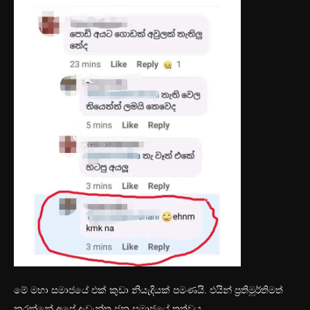
මේ මහා සමාජයේ එක් කුඩා නියැදියක් පමණයි. එයින් ප්‍රතිමූර්තිමත්
කරන්නේ අපේ දැවැන්ත ජන සමාජයේ තත්වය.