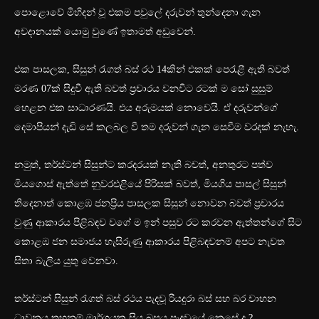
පොළොවේ මිහිදන් වූ එකම පවුලේ දරුවන් තුන්දෙනා ගැන
අවදානයක් යොමු වුණේ ඉතාමත් අඩුවෙන්.
එක පාසලක, සිසුන් රැගත් බස් රථ 14කින් එකක් පෙරැළී ඇති බවත්
මරණ 07ක් සිදුවී ඇති බවත් ප්‍රචාරය වනවිට රටක් ම සෝ සුසුම්
හෙළන එක සාධාරණයි. එය අරුමයක් නොවෙයි. ඒ දරුවන්ගේ
දෙමාපියන් දැඩි සේ කලබල වී තම දරුවන් ගැන සෙවීම වරදක් නැහැ.
නමුත්, තර්ස්ටන් සිසුන්ට කරදරයක් නැති බවත්, අනතුරට පත්ව
මියගොස් ඇත්තේ නුවරඑළියේ පිරිසක් බවත්, මියගිය පාසල් සිසුන්
තිදෙනාත් කොළඹ ජනප්‍රිය පාසලක සිසුන් නොවන බවත් ප්‍රචාරය
වුණු ආකාරය පිළිබඳව වගේ ම ඉන් පසුව රට කරවන ඇත්තන්ගේ සිට
කොළඹ ජන සමාජය හැසිරුණු ආකාරය පිළිබඳවනම් අපට නැවත
සිතා බැලිය යුතු වෙනවා.
තර්ස්ටන් සිසුන් රැගත් බස් රථය පැදවූ රියදුරා බස් සහ බර වාහන
ධාවනය තහනම් මාර්ගයක සිය බසය පැදවූයේ කෙසේ ද ?