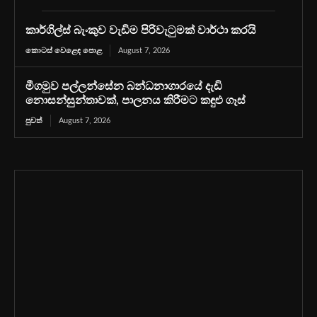
කාර්ගිල්ස් බැංකුව වැඩිම පිරිවැටුමක් වාර්ථා කරයි
කොටස් වෙළෙඳ පොළ
August 7, 2026
මීගමුව පල්ලන්සේන බන්ධනාගාරයේ දැඩි
නොසන්සුන්තාවක්, පාලනය කිරීමට කඳුළු ගෑස්
පුවත්
August 7, 2026