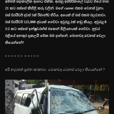
අම්මත් සදාකාලික ආබාධ එක්ක. ආපහු ඉස්පිරිතාලේ වැඩට ගියේ මාස
21 කට පස්සේ කිහිලි කරු වලින්. මගේ career එකම වෙනස් වුනා.
බස් ඩ්රයිවර් දවස් 5ක් රිමාන්ඩ් හිටිය. අයෙත් ඒ බස් එකම එලවනවා.
බස් ඩ්රයිවර් 125,000 දඩයක් ගෙව්වා අවුරුදු 2ක් නඩු කියල. අවුරුදු 8
1/2 කට පස්සේ ඉන්ෂුවරන්ස් එකෙන් මිලියනයක් ගෙව්වා. නුවර
එළියේ අනතුර දැකලයි මේක මම දාන්නේ. මොනවද වෙනස් වෙලා
තියෙන්නේ?
= = = = = = = = = = =
අපි නැවතත් ප්‍රශ්න කරනවා. මොනවද වෙනස් වෙලා තියෙන්නේ ?