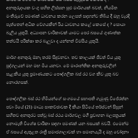
අනතුරුදායක වංගු සහිත ලිස්සන සුළු මාර්ගයක් බවත්, නියමිත
මංතීරුවේ පමණක් ධාවනය කරන ලෙසත් සදහන්ව තිබිය දී ඔහු වැරදි
පැත්තෙන් අධික වේගයකින් රිය ධාවනය කළේ කෙසේ ද ? සොයා
බැලිය යුතුයි. අධ්‍යාපන චාරිකාවක් යාමට පෙර බසයේ ගුණාත්ක
තත්වයි පරීක්ෂා කර බැලුවා ද යන්නත් විමසිය යුතුයි.
මාර්ග අනතුරු ඕනෑ තරම් සිදුවනවා. තව කාලයක් ජීවත් විය යුතු
පුද්ගලයන් මහ මඟ මිය යනවා. මේ මාරාන්තික අනතුරුවලින්
සැළකිය යුතු ප්‍රමාණයකට පෞද්ගලික බස් රථ වග කිව යුතු බව
නොරහසක්.
පෞද්ගලික බස් රථ හිමියන්ගේ සංගමයේ සභාපති ගැමුණු විජේරත්න
පවා ඊයේ (21) මාධ්‍ය සාකච්ඡාවක දී කියා සිටියේ තර්ස්ටන් සිසුන්
සහිතව අනතුරට පත්වූ බස් රථය මාර්ගවල මගී ප්‍රවාහන බලපත්‍රයක්
නොමැති විශේෂ චාරිකා සඳහා පමණක් යන බසයක් බවයි. එමෙන්ම
ඒ බසයේ ඇතුළත රාත්‍රී සමාජශාලාවක් හා සමානයැයි ද ඔහු චෝදනා