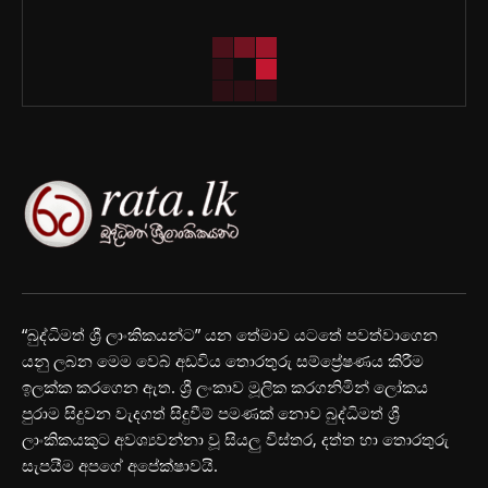
“බුද්ධිමත් ශ්‍රී ලාංකිකයන්ට” යන තේමාව යටතේ පවත්වාගෙන
යනු ලබන මෙම වෙබ් අඩවිය තොරතුරු සම්ප්‍රේෂණය කිරීම
ඉලක්ක කරගෙන ඇත. ශ්‍රී ලංකාව මූලික කරගනිමින් ලෝකය
පුරාම සිදුවන වැදගත් සිදුවීම් පමණක් නොව බුද්ධිමත් ශ්‍රී
ලාංකිකයකුට අවශ්‍යවන්නා වූ සියලු විස්තර, දත්ත හා තොරතුරු
සැපයීම අපගේ අපේක්ෂාවයි.