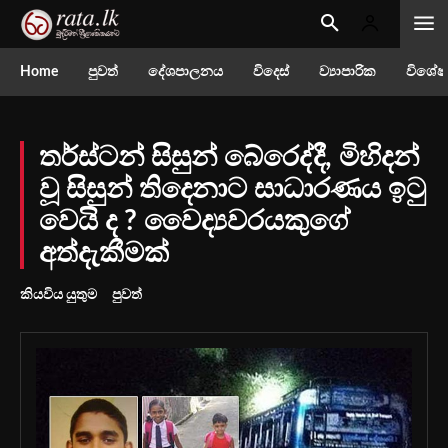
Home
පුවත්
දේශපාලනය
විදෙස්
ව්‍යාපාරික
විශේෂ
තර්ස්ටන් සිසුන් බේරෙද්දී, මිහිදන්
වූ සිසුන් තිදෙනාට සාධාරණය ඉටු
වෙයි ද ? වෛද්‍යවරයකුගේ
අත්දැකීමක්
කියවිය යුතුම
පුවත්