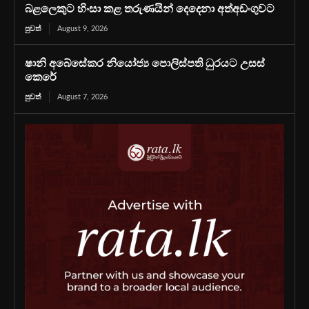
බළලෙකුට හිංසා කළ තරුණයින් දෙදෙනා අත්අඩංගුවට
පුවත්
August 9, 2026
ෂානි අබේසේකර නියෝජ්‍ය පොලිස්පති ධුරයට උසස්
කෙරේ
පුවත්
August 7, 2026