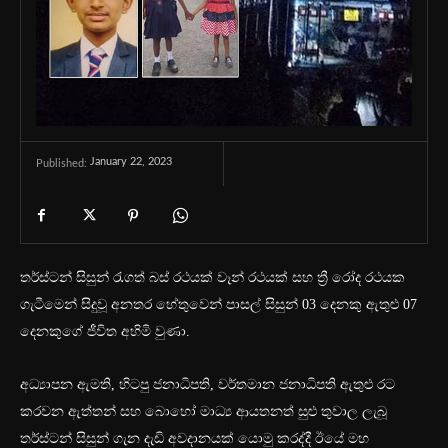
January 22, 2023
Published:
තර්ස්ටන් සිසුන් රැගත් බස් රථයක් වෑන් රථයක් සහ ත්‍රී රෝද රථයක
ගැටීමෙන් සිදුවූ අනතර ‍හේතුවෙන් පාසල් සිසුන් 03 දෙනකු ඇතුළු 07
දෙනකුගේ ජීවිත අහිමි වුණා.
අධ්‍යාපන ඇමති, හිටපු ජනාධිපති, වර්තමාන ජනාධිපති ඇතුළු රට
කරවන ඇත්තන් සහ බොහෝ මාධ්‍ය ආයතනත් සුළු තුවාල ලැබූ
තර්ස්ටන් සිසුන් ගැන දැඩි අවදානයක් යොමු කරද්දී ඊයේ මහ