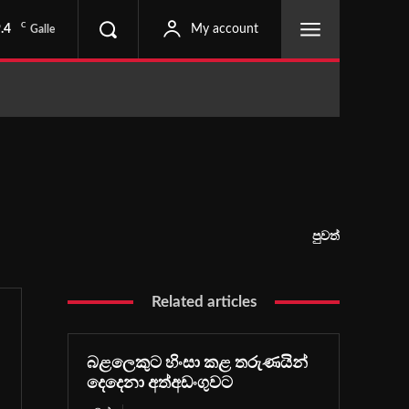
C
.4
My account
Galle
පුවත්
Related articles
බළලෙකුට හිංසා කළ තරුණයින්
දෙදෙනා අත්අඩංගුවට