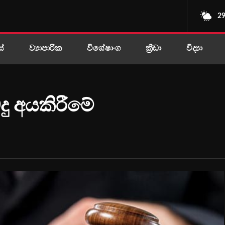
29
ස්
ව්‍යාපාරික
විශේෂාංග
ක්‍රීඩා
විද්‍යා
දු අයකිරීමේ