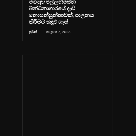
මීගමුව පල්ලන්සේන
බන්ධනාගාරයේ දැඩි
නොසන්සුන්තාවක්, පාලනය
කිරීමට කඳුළු ගෑස්
පුවත්
August 7, 2026