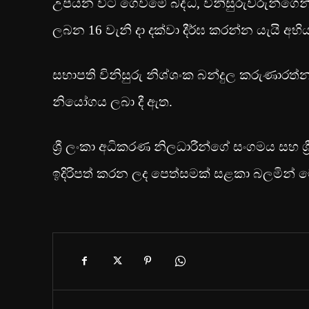
උපයන විට ගෙවීමේ බද්ධ, විනිසුරුවරුන්ගෙ
ලබන 16 වැනි දා දක්වා දීර්ඝ කරන්න යැයි අ
සභාපති විනිසුරු නිශ්ශංක බන්දුල කරුණාරත්න 
නියෝගය ලබා දී ඇත.
ශ්‍රී ලංකා අධිකරණ නිලධාරීන්ගේ සංගමය සහ ශ්
ඉදිරිපත් කරන ලද පෙත්සමක් සළකා බලමින් 