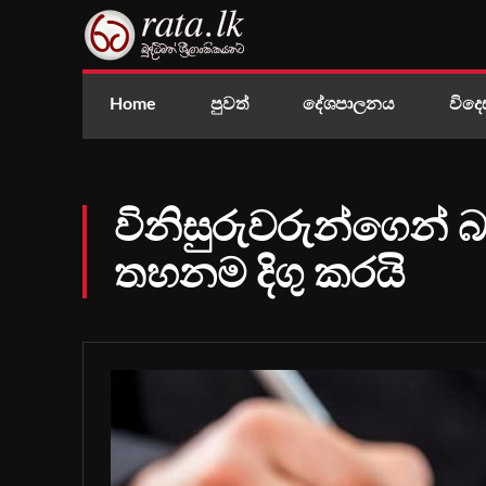
Home
පුවත්
දේශපාලනය
විදෙ
විනිසුරුවරුන්ගෙන් බ
තහනම දිගු කරයි