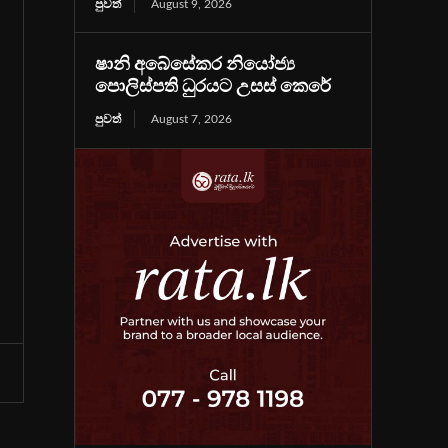
පුවත්
August 9, 2026
ෂානි අබේසේකර නියෝජ්‍ය
පොලිස්පති ධුරයට උසස් කෙරේ
පුවත්
August 7, 2026