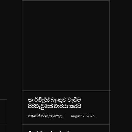
කාර්ගිල්ස් බැංකුව වැඩිම
පිරිවැටුමක් වාර්ථා කරයි
කොටස් වෙළෙඳ පොළ
August 7, 2026