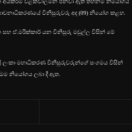
න් අයකිරීම වළක්වාලමින් පනවා ඇති තහනම් නියෝගය
භියාචනාධිකරණයේ විනිසුරුවරු අද (09) නි‍යෝග කළහ.
සහ ඒ.මරික්කාර් යන විනිසුරු මඩුල්ල විසින් මේ
‍රී ලංකා මහාධිකරණ විනිසුරුවරුන්ගේ සංගමය විසින්
මෙම නියෝගය ලබා දී ඇත.