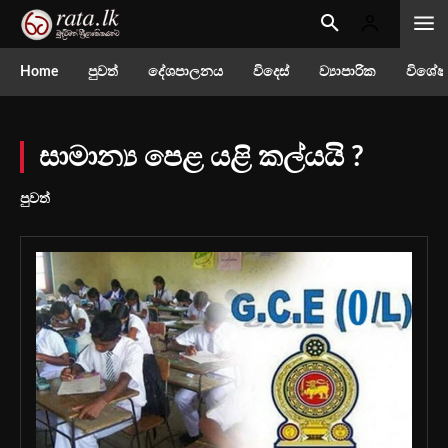
Home
පුවත්
දේශපාලනය
විදෙස්
ව්‍යාපාරික
විශේෂ
සාමාන්‍ය පෙළ යළි කල්යයි ?
පුවත්