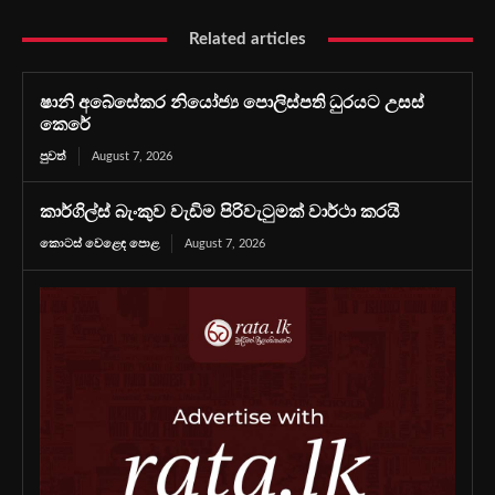
Related articles
ෂානි අබේසේකර නියෝජ්‍ය පොලිස්පති ධුරයට උසස්
කෙරේ
පුවත්
August 7, 2026
කාර්ගිල්ස් බැංකුව වැඩිම පිරිවැටුමක් වාර්ථා කරයි
කොටස් වෙළෙඳ පොළ
August 7, 2026