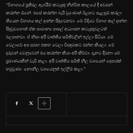
“විභාගයේ ප්‍රතිඵල ඇගයීම් කටයුතු නිශ්චිත කාලයේ දී අවසන්
කරන්න ඕනේ. එසේ කරන්න බැරි වුණොත් ඊළඟට සැළසුම් කරලා
තියෙන විභාගය කල් දාන්න සිදුවෙනවා. මේ විදියට විභාග කල් දාන්න
සිදුවුවහොත් ඒක සාමාන්‍ය පාසල් අධ්‍යාපන කටයුතුවලටත්
බලපානවා. ඒ නිසා අපි වෘත්තීය සමිතිවලින් ඉල්ලා සිටියා. මේ
වෙලාවේ අප සමඟ එකඟ වෙලා විසඳුමකට එන්න කියලා. මේ
දරුවන් වෙනුවෙන් එය කරන්න කියා අපි කිව්වා. දැනට දීමනා යම්
ප්‍රමාණයකින් වැඩි කළා. අපි වෘත්තීය සමිති නිල වශයෙන් දෙපාරක්
හමුවුණා. න‍ොනිල වශයෙනුත් ඉල්ලීම් කළා.”