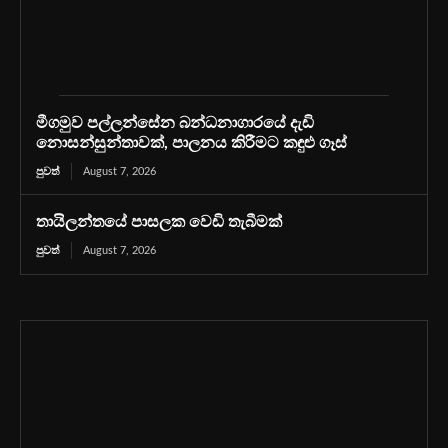
මීගමුව පල්ලන්සේන බන්ධනාගාරයේ දැඩි
නොසන්සුන්තාවක්, පාලනය කිරීමට කඳුළු ගෑස්
පුවත්
August 7, 2026
තායිලන්තයේ පාසලක වෙඩි තැබීමක්
පුවත්
August 7, 2026