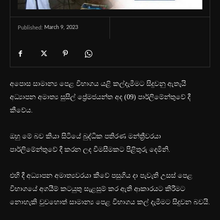
March 9, 2023
Published:
අපොස සාමාන්‍ය පෙළ විභාගය යළි කල්දැමීමට සිදුවනු ඇතැයි
අධ්‍යාපන අමාත්‍ය සුසිල් ප්‍රේමජයන්ත අද (09) පාර්ලිමේන්තුවේ දී
කීවේය.
ඔහු මේ බව කියා සිටියේ බුද්ධික පතිරණ මන්ත්‍රීවරයා
පාර්ලිමේන්තුවේ දී කරන ලද විමසීමකට පිළිතුරු දෙමිනි.
එහි දී අධ්‍යාපන අමාත්‍යවරයා කීවේ පසුගිය දා පැවැති උසස් පෙළ
විභාගයේ අගයීම් කටයුතු සැළසුම් කර ඇති ආකාරයට කිරීමට
නොහැකි වුවහොත් සාමාන්‍ය පෙළ විභාගය කල් දැමීමට සිදුවන බවයි.