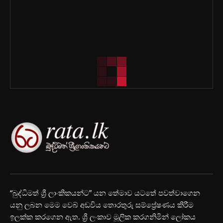
“බුද්ධිමත් ශ්‍රී ලාංකිකයන්ට” යන තේමාව යටතේ පවත්වාගෙන
යනු ලබන මෙම වෙබ් අඩවිය තොරතුරු සම්ප්‍රේෂණය කිරීම
ඉලක්ක කරගෙන ඇත. ශ්‍රී ලංකාව මූලික කරගනිමින් ලෝකය