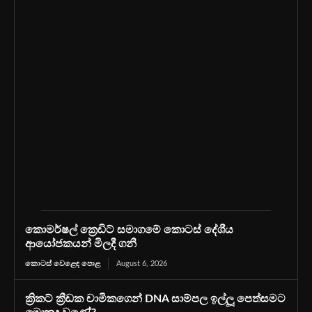
කොමර්ෂල් ක්‍රෙඩිට් සමාගමේ කොටස් දේශීය
ආයෝජකයන් මිලදී ගනී
කොටස් වෙළෙඳ පොළ
August 6, 2026
ක්‍රිකට් ක්‍රීඩක චාමිකගෙන් DNA සාම්පල ඉල්ලූ පෙත්සමට