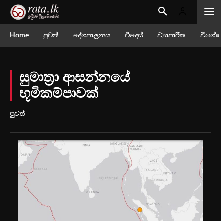
Home
පුවත්
දේශපාලනය
විදෙස්
ව්‍යාපාරික
විශේෂ
සුමාත්‍රා ආසන්නයේ
භූමිකම්පාවක්
පුවත්