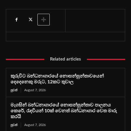
Related articles
කුරුවිට බන්ධනාගාරයේ නොසන්සුන්තාවයෙන්
දෙදෙනෙකු මරුට, 12කට තුවාල
පුවත්
August 7, 2026
මැගසින් බන්ධනාගාරයේ නොසන්සුන්තාව පාලනය
කෙරේ, රැඳවියන් 10ක් වෙනත් බන්ධනාගාර වෙත මාරු
කරයි
පුවත්
August 7, 2026