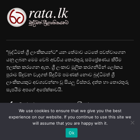
“බුද්ධිමත් ශ්‍රී ලාංකිකයන්ට” යන තේමාව යටතේ පවත්වාගෙන
යනු ලබන මෙම වෙබ් අඩවිය තොරතුරු සම්ප්‍රේෂණය කිරීම
ඉලක්ක කරගෙන ඇත. ශ්‍රී ලංකාව මූලික කරගනිමින් ලෝකය
පුරාම සිදුවන වැදගත් සිදුවීම් පමණක් නොව බුද්ධිමත් ශ්‍රී
ලාංකිකයකුට අවශ්‍යවන්නා වූ සියලු විස්තර, දත්ත හා තොරතුරු
සැපයීම අපගේ අපේක්ෂාවයි.
Facebook
Instagram
We use cookies to ensure that we give you the best
Youtube
experience on our website. If you continue to use this site we
will assume that you are happy with it.
Ok
© Rata.lk 2025 All Rights Reserved