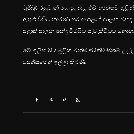
මුජිබුර් රහුමාන් ගොනු කළ එම පෙත්සම තුළින්
ඇතුළු විවිධ කාරණා හරහා පළාත් පාලන ඡන්ද ව
පළාත් පාලන ඡන්ද විමසීම පැවැත්වීමට නොහැ
මේ තුළින් සිය මූලික මිනිස් අයිතිවාසිකම්
පෙත්සමෙන් ඉල්ලා තිබුණි.