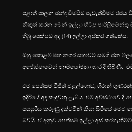
පළාත් පාලන ඡන්ද විමසීම පැවැත්වීමට රජය ව
නිකුත් කරන මෙන් ඉල්ලා හිටපු පාර්ලිමේන්තු මන
තිබූ පෙත්සම අද (14) ඉල්ලා අස්කර ගත්තේය.
ඔහු කොළඹ මහ නගර සභාවට සමගි ජන බලව
අපේක්ෂාවෙන් නාමයෝජනා භාර දී තිබිණි. එ
එම පෙත්සම විජිත් මළල්ගොඩ, ශිරාන් ගුණරත්න සහ 
ඉදිරියේ අද කැඳවනු ලැබිය. එම අවස්ථාවේ දී 
ජයසූරිය කරුණු දක්වමින් කියා සිටියේ මෙ
බවයි. ඒ අනුව පෙත්සම ඉල්ලා අස් කර‍ගැන