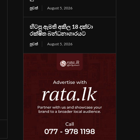
පුවත්
August 5, 2026
හිටපු ඇමති අකිල 18 දක්වා
රක්ෂිත බන්ධනාගාරයට
පුවත්
August 5, 2026