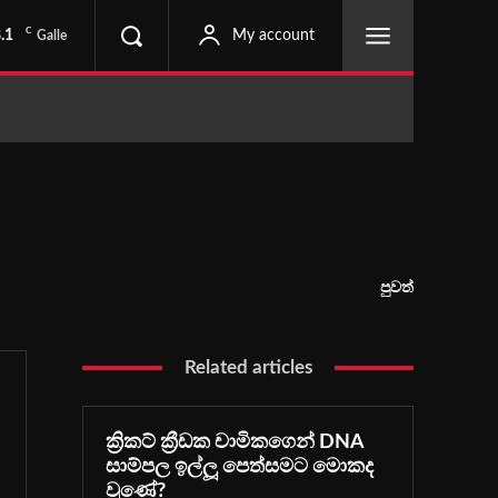
C
.1
My account
Galle
පුවත්
Related articles
ක්‍රිකට් ක්‍රීඩක චාමිකගෙන් DNA
සාම්පල ඉල්ලූ පෙත්සමට මොකද
වුණේ?