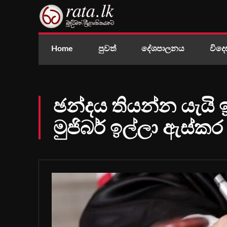
Home
පුවත්
දේශපාලනය
විදෙ
ඡන්දය තියන්න යැයි 
මුජිබර් ඉල්ලා ඇස්කර