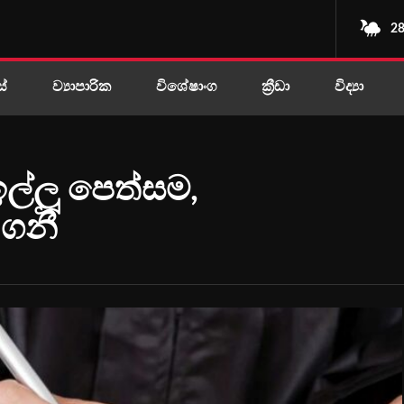
28
ස්
ව්‍යාපාරික
විශේෂාංග
ක්‍රීඩා
විද්‍යා
ඉල්ලූ පෙත්සම,
 ගනී