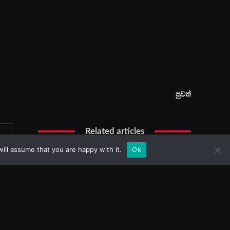
ill assume that you are happy with it.
Ok