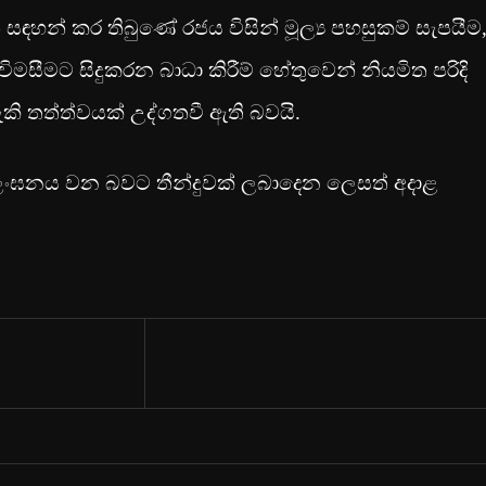
 සඳහන් කර තිබුණේ රජය විසින් මූල්‍ය පහසුකම් සැපයීම
ිමසීමට සිදුකරන බාධා කිරීම් හේතුවෙන් නියමිත පරිදි
කි තත්ත්වයක් උද්ගතවී ඇති බවයි.
 උල්ලංඝනය වන බවට තීන්දුවක් ලබාදෙන ලෙසත් අදාළ