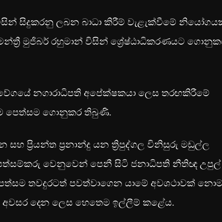
ිසින් සිදුකරනු ලබන බාධා කිරීම් වැළැක්වීමේ නියෝගයක
්ත්‍රී මුජිබර් රහුමාන් විසින් ශ්‍රේෂ්ඨාධිකරණයට ගොනු
ේගයේ නගාරාධිපති අපේක්ෂකයා ලෙස තරඟකිරීමේ
ම පෙත්සම ගොනුකර තිබුණි.
ප්‍රියන්ත ප්‍රනාන්දු යන ත්‍රිපුද්ගල විනිසුරු මඩුල්ල
පෙත්සම්කරු වෙනුවෙන් පෙනී සිටි ජනාධිපති නීතිඥ උපුල්
ම පෙත්සම තවදුරටත් පවත්වාගෙන යාමේ අවශථාවක් නොම
ීමට අවසර දෙන ලෙස හෙතෙම ඉල්ලීම් කළේය.