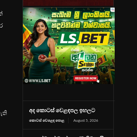
්
කර
අද කොටස් වෙළඳපල ඉහලට
ැති
කොටස් වෙළෙඳ පොළ
August 5, 2026