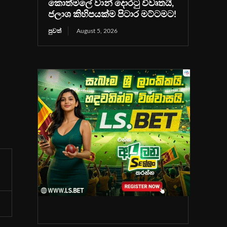
කොත්මලේ වාන් දොරටු විවෘතයි,
,
ජලාශ කිහිපයක්ම පිටාර මට්ටමට!
පුවත්
August 5, 2026