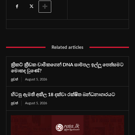
Related articles
ක්‍රිකට් ක්‍රීඩක චාමිකගෙන් DNA සාම්පල ඉල්ලූ පෙත්සමට
මොකද වුණේ?
පුවත්
August 5, 2026
හිටපු ඇමති අකිල 18 දක්වා රක්ෂිත බන්ධනාගාරයට
පුවත්
August 5, 2026