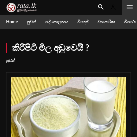
Home
පුවත්
දේශපාලනය
විදෙස්
ව්‍යාපාරික
විශේෂ
කිරිපිටි මිල අඩුවෙයි ?
පුවත්