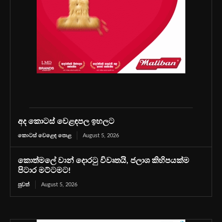
අද කොටස් වෙළඳපල ඉහලට
කොටස් වෙළෙඳ පොළ
August 5, 2026
කොත්මලේ වාන් දොරටු විවෘතයි, ජලාශ කිහිපයක්ම
පිටාර මට්ටමට!
පුවත්
August 5, 2026