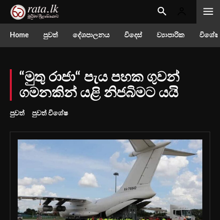
Home
පුවත්
දේශපාලනය
විදෙස්
ව්‍යාපාරික
විශේෂ
“මුතු රාජා“ පැය පහක ගුවන්
ගමනකින් යළි නිජබිමට යයි
පුවත්
පුවත් විශේෂ