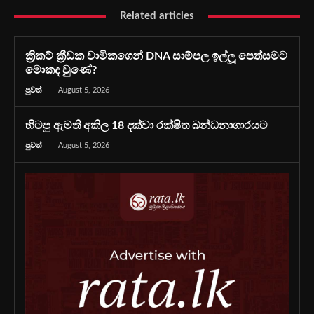
Related articles
ක්‍රිකට් ක්‍රීඩක චාමිකගෙන් DNA සාම්පල ඉල්ලූ පෙත්සමට
මොකද වුණේ?
පුවත්
August 5, 2026
හිටපු ඇමති අකිල 18 දක්වා රක්ෂිත බන්ධනාගාරයට
පුවත්
August 5, 2026