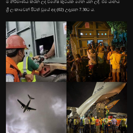
ම නිර්මාණය කරන ලද විශේෂ කුටියක ගෙන යන ලදී. එම යානය
ශ්‍රී ලංකාවෙන් පිටත් වූයේ අද (02) උදෑසන 7.30ට ය.