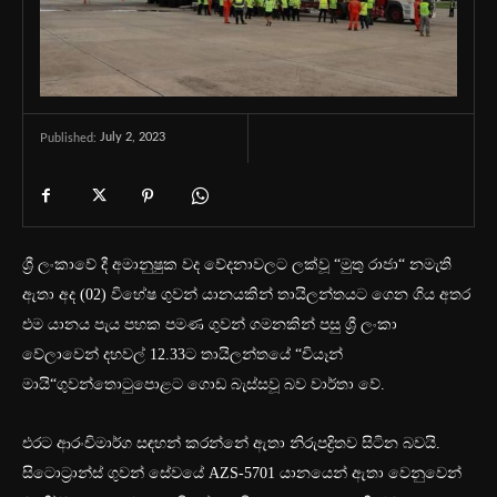
July 2, 2023
Published:
ශ්‍රී ලංකාවේ දී අමානුෂුක වද වේදනාවලට ලක්වූ “මුතු රාජා“ නමැති
ඇතා අද (02) විහේෂ ගුවන් යානයකින් තායිලන්තයට ගෙන ගිය අතර
එම යානය පැය පහක පමණ ගුවන් ගමනකින් පසු ශ්‍රී ලංකා
වේලාවෙන් දහවල් 12.33ට තායිලන්තයේ “චියෑන්
මායි“ගුවන්තොටුපොළට ගොඩ බැස්සවූ බව වාර්තා වේ.
එරට ආරංචිමාර්ග සඳහන් කරන්නේ ඇතා නිරුපද්‍රිතව සිටින බවයි.
සිටොට්‍රාන්ස් ගුවන් සේවයේ AZS-5701 යානයෙන් ඇතා වෙනුවෙන්