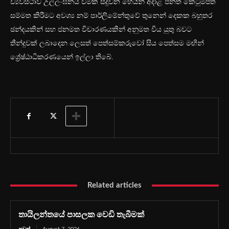
ව්‍යවස්ථාව උල්ලංඝනය වීමක් සිදුවන හෙයින් අදාළ පනත් කෙටුම්පත
සම්මත කිරීමට අවශ්‍ය නම් පාර්ලිමේන්තුවේ තුනෙන් දෙකක බහුතර
ඡන්දයකින් සහ ජනමත විචාරණයකින් අනුමත විය යුතු බවට
තීන්දුවක් ලබාදෙන ලෙසත් පෙත්සම්කරුවෝ සිය පෙත්සම මඟින්
ශ්‍රේෂ්ඨාධිකරණයෙන් ඉල්ලා තිබේ.
Related articles
තායිලන්තයේ පාසලක වෙඩි තැබීමක්