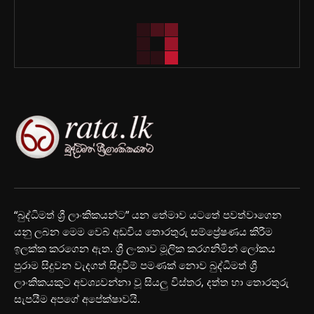
“බුද්ධිමත් ශ්‍රී ලාංකිකයන්ට” යන තේමාව යටතේ පවත්වාගෙන
යනු ලබන මෙම වෙබ් අඩවිය තොරතුරු සම්ප්‍රේෂණය කිරීම
ඉලක්ක කරගෙන ඇත. ශ්‍රී ලංකාව මූලික කරගනිමින් ලෝකය
පුරාම සිදුවන වැදගත් සිදුවීම් පමණක් නොව බුද්ධිමත් ශ්‍රී
ලාංකිකයකුට අවශ්‍යවන්නා වූ සියලු විස්තර, දත්ත හා තොරතුරු
සැපයීම අපගේ අපේක්ෂාවයි.