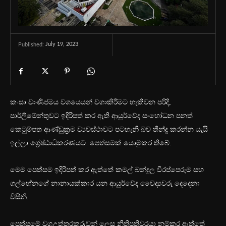
July 19, 2023
Published:
කංසා වාණිජමය වශයෙයන් වගාකිරීමට හැකිවන පරිදි,
පාර්ලිමේන්තුවට ඉදිරිපත් කර ඇති ආයුර්වේද සංහෝධන පනත්
කෙටුම්පත ආණ්ඩුක්‍රම ව්‍යවස්ථාවට පටහැනි බව තීන්දු කරන්න යැයි
ඉල්ලා ශ්‍රේෂ්ඨාධිකරණයට පෙත්සමක් යොමුකර තිබේ.
මෙම පෙත්සම ඉදිරිපත් කර ඇත්තේ කමල් බන්දුල වීරප්පෙරුම සහ
ගල්හේනගේ නානායක්කාර යන ආයුර්වේද වෛද්‍යවරු දෙදෙනා
විසිනි.
පෙත්සමේ වගඋත්තරකරුවන් ලෙස නීතිපතිවරයා නම්කර ඇත්තේ