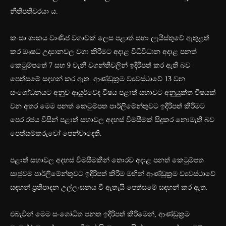
නීතිපතිවරයා ය.
කංසා ශාකය වාණිජ වගාවක් ලෙස පළාත් සභා ලැයිස්තුවේ ඇතුළත්
කර ඖෂධ උද්‍යානවල වගා කිරීමට අදාළ විධිවිධාන අදාළ පනත්
කෙටුම්පතේ 7 සහ 9 වැනි වගන්තිවලින් ඉදිරිපත් කර ඇති බව
පෙත්සමේ සඳහන් කර ඇත. ආණ්ඩුක්‍රම ව්‍යවස්ථාවේ 13 වන
සංශෝධනයට අනුව ආයුර්වේද විෂය පළාත් සභාවට අනුයුක්ත විෂයක්
වන අතර මෙම පනත් කෙටුම්පත පාර්ලිමේන්තුවට ඉදිරිපත් කිරීමට
පෙර රජය විසින් පළාත් සභාවල අදහස් විමසීමක් සිදුකර නොමැති බව
පෙත්සම්කරුවෝ පෙන්වාදෙති.
පළාත් සභාවල අදහස් විමසීමකින් තොරව අදාළ පනත් කෙටුම්පත
සෘජුවම පාර්ලිමේන්තුවට ඉදිරිපත් කිරීම මඟින් ආණ්ඩුක්‍රම ව්‍යවස්ථාවේ
සඳහන් ප්‍රතිපාදන උල්ලංඝනය වී ඇතැයි පෙත්සමේ සඳහන් කර ඇත.
එබැවින් මෙම සංශෝධිත පනත ඉදිරිපත් කිරීමෙන්, ආණ්ඩුක්‍රම