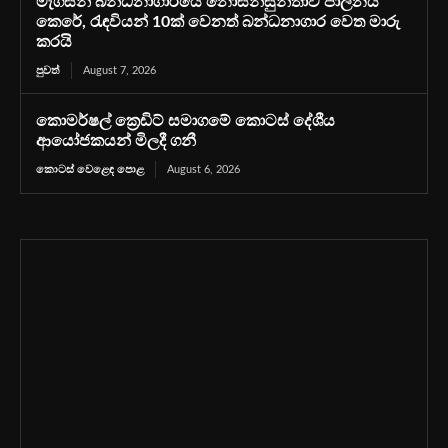
මැගසින් බන්ධනාගාරයේ නොසන්සුන්තාව පාලනය
කෙරේ, රැඳවියන් 10ක් වෙනත් බන්ධනාගාර වෙත මාරු
කරයි
පුවත්
August 7, 2026
කොමර්ෂල් ක්‍රෙඩිට් සමාගමේ කොටස් දේශීය
ආයෝජකයන් මිලදී ගනී
කොටස් වෙළෙඳ පොළ
August 6, 2026