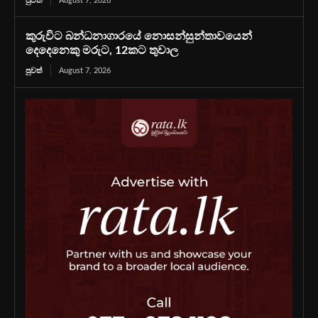
පුවත්
August 7, 2026
කුරුවිට බන්ධනාගාරයේ නොසන්සුන්තාවයෙන්
දෙදෙනෙකු මරුට, 12කට තුවාල
පුවත්
August 7, 2026