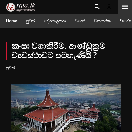
Home
පුවත්
දේශපාලනය
විදෙස්
ව්‍යාපාරික
විශේෂ
කංසා වගාකිරීම, ආණ්ඩුක්‍රම
ව්‍යවස්ථාවට පටහැණියි ?
පුවත්