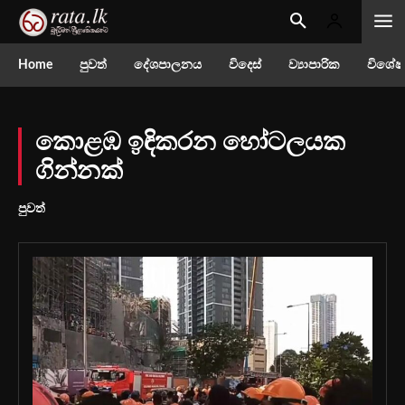
Home
පුවත්
දේශපාලනය
විදෙස්
ව්‍යාපාරික
විශේෂ
කොළඹ ඉඳිකරන හෝටලයක
ගින්නක්
පුවත්