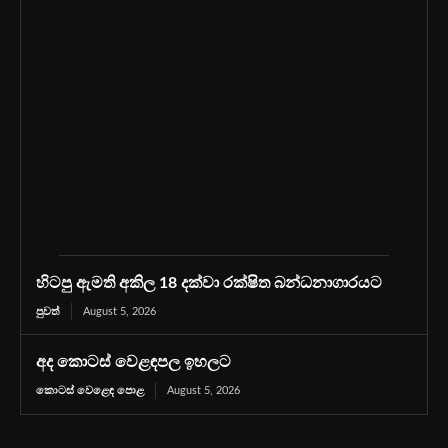
හිටපු ඇමති අකිල 18 දක්වා රක්ෂිත බන්ධනාගාරයට
පුවත්
August 5, 2026
අද කොටස් වෙළඳපල ඉහලට
කොටස් වෙළෙඳ පොළ
August 5, 2026