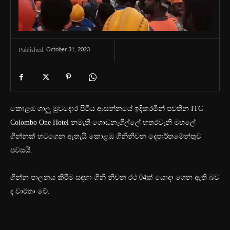
October 31, 2023
Published:
කොළඹ ගාලු මුවදොර පිටිය ආසන්නයේ ඉදිකරමින් පවතින ITC
Colombo One Hotel නමැති ගොඩනැගිල්ලේ හතරවැනි මහලේ
ගින්නක් හටගෙන ඇතැයි කොළඹ ගිනිනිවන දෙපාර්තමේන්තුව
පවසයි.
ගින්න පාලනය කිරීම සඳහා ගිනි නිවන රථ 04ක් යොදා ගෙන ඇති බව
ද වාර්තා වේ.