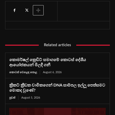
Related articles
කොමර්ෂල් ක්‍රෙඩිට් සමාගමේ කොටස් දේශීය
ආයෝජකයන් මිලදී ගනී
කොටස් වෙළෙඳ පොළ
August 6, 2026
ක්‍රිකට් ක්‍රීඩක චාමිකගෙන් DNA සාම්පල ඉල්ලූ පෙත්සමට
මොකද වුණේ?
පුවත්
August 5, 2026