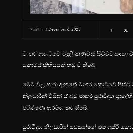
December 6, 2023
Published:
මාතර කොටුවේ විදුලි කණුවක් සිටුවීම සඳහා වළ
කොටස් කිහිපයක් හමු වී තිබේ.
මෙම වළ හාරා ඇත්තේ මාතර කොටුවේ පිහිටි 
නිලධාරීන් විසින් ඒ බව මාතර පුරාවිද්‍යා ප්‍රා
පරීක්ෂණ ආරම්භ කර තිබේ.
පුරාවිද්‍යා නිලධාරීන් පවසන්නේ එම අස්ථි ක