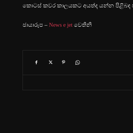
කොටස් කවර කාලයකට අයත්ද යන්න පිළිබඳ පරී
ඡායාරූප –
News e jet
වෙතිනි