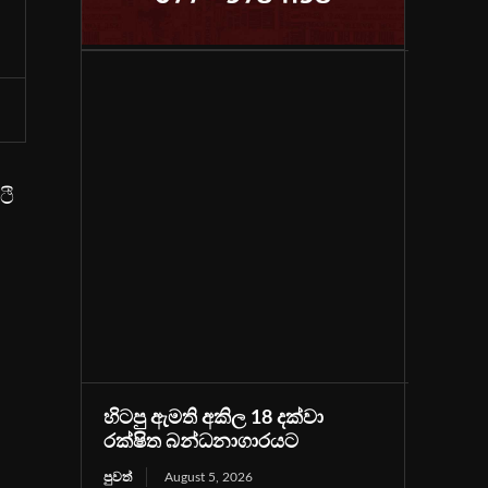
ථි
හිටපු ඇමති අකිල 18 දක්වා
රක්ෂිත බන්ධනාගාරයට
පුවත්
August 5, 2026