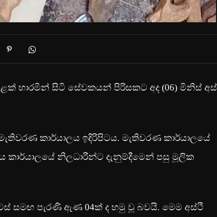
ක් හාරමින් සිටි සේවකයන් පිරිසකට අද (06) මිනිස් අස්
මැතිවරණ කාර්යාලය ඉදිරිපිටය. මැතිවරණ කාර්යාලයේ
දේහීය කාර්යාලයේ නිලධාරීන්ට දැනුම්දීමෙන් පසු මූලික
ොටස් සමඟ පැරණි ඇණ 04ක් ද හමු වූ බවයි. මෙම අස්ථි