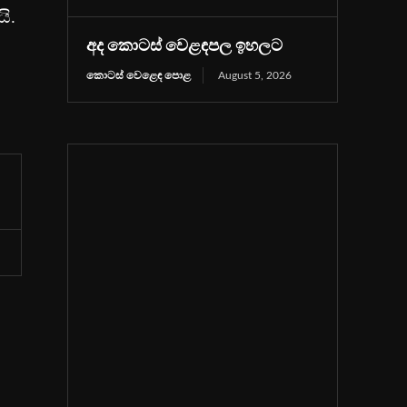
ි.
අද කොටස් වෙළඳපල ඉහලට
කොටස් වෙළෙඳ පොළ
August 5, 2026