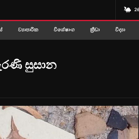
26
ස්
ව්‍යාපාරික
විශේෂාංග
ක්‍රීඩා
විද්‍යා
ැරණි සුසාන