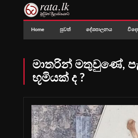
Home
පුවත්
දේශපාලනය
විදෙ
මාතරින් මතුවුණේ, ප
භූමියක් ද ?