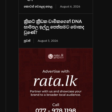
කොටස් වෙළෙඳ පොළ
August 6, 2026
ක්‍රිකට් ක්‍රීඩක චාමිකගෙන් DNA
සාම්පල ඉල්ලූ පෙත්සමට මොකද
වුණේ?
පුවත්
August 5, 2026