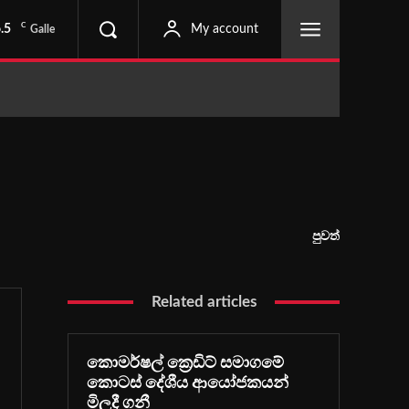
C
.5
My account
Galle
පුවත්
Related articles
කොමර්ෂල් ක්‍රෙඩිට් සමාගමේ
කොටස් දේශීය ආයෝජකයන්
මිලදී ගනී