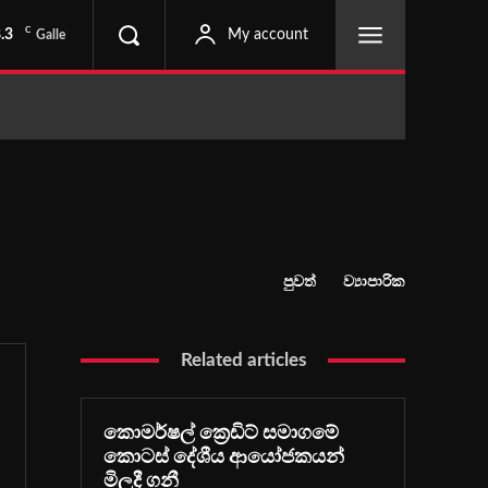
C
.3
My account
Galle
පුවත්
ව්‍යාපාරික
Related articles
කොමර්ෂල් ක්‍රෙඩිට් සමාගමේ
කොටස් දේශීය ආයෝජකයන්
මිලදී ගනී