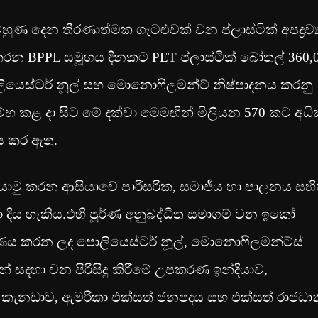
ාව මුහුණ දෙන තීරණාත්මක ගැටළුවක් වන ප්ලාස්ටික් අපද්‍රව්‍
ිපත් කරන BPPL සමූහය දිනකට PET ප්ලාස්ටික් බෝතල් 360,
ර පොලියෙස්ටර් නූල් සහ මොනොෆිලමන්ට් නිෂ්පාදනය කරනු
ු ආරම්භ කළ දා සිට මේ දක්වා මෙමඟින් මිලියන 570 කට අධ
රණය කර ඇත.
ොමු කරන ආසියාවේ පාරිසරික, සමාජීය හා පාලනය සහ
දිය හැකිය.එහි පූර්ණ අනුබද්ධිත සමාගම් වන ඉකෝ
‍්‍රීයකරණය කරන ලද පොලියෙස්ටර් නූල්, මොනොෆිලමන්ට්ස්
් සදහා වන පිරිසිදු කිරීමේ උපකරණ ඉන්දියාව,
, කැනඩාව, ඇමරිකා එක්සත් ජනපදය සහ එක්සත් රාජධා