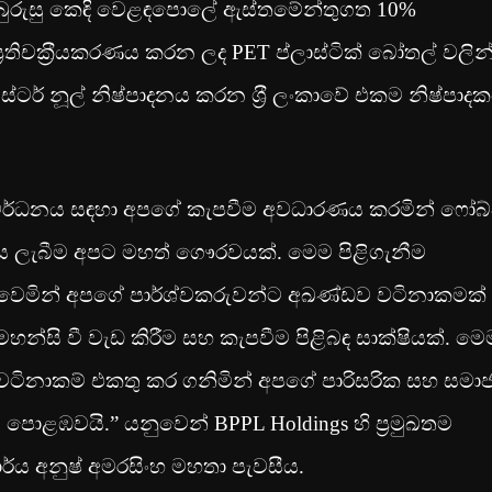
ු බුරුසු කෙඳි වෙළඳපොලේ ඇස්තමේන්තුගත 10%
තිචක‍්‍රීයකරණය කරන ලද PET ප්ලාස්ටික් බෝතල් වලින
ස්ටර් නූල් නිෂ්පාදනය කරන ශ‍්‍රී ලංකාවේ එකම නිෂ්පාද
ලීන වර්ධනය සඳහා අපගේ කැපවීම අවධාරණය කරමින් ෆෝබ්
මානය ලැබීම අපට මහත් ගෞරවයක්. මෙම පිළිගැනීම
ත වෙමින් අපගේ පාර්ශ්වකරුවන්ට අඛණ්ඩව වටිනාකමක්
්සි වී වැඩ කිරීම සහ කැපවීම පිළිබඳ සාක්ෂියක්. මෙ
ටිනාකම් එකතු කර ගනිමින් අපගේ පාරිසරික සහ සමා
පොළඹවයි.” යනුවෙන් BPPL Holdings හි ප‍්‍රමුඛතම
්ය අනුෂ් අමරසිංහ මහතා පැවසීය.