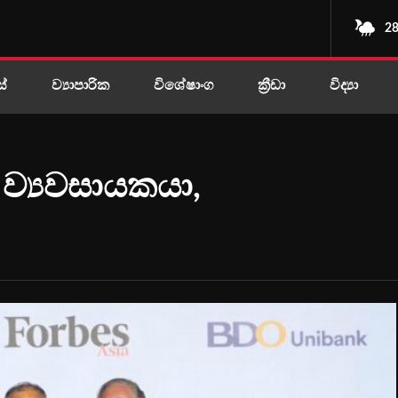
28
ස්
ව්‍යාපාරික
විශේෂාංග
ක්‍රීඩා
විද්‍යා
 ව්‍යවසායකයා,