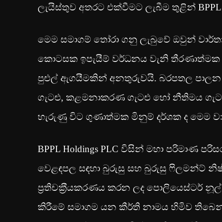
ලැයිස්තුව අතරට එක්වීමට ලැබීම තුළින් BPPL 
මෙම සමාගම් තෝරා ගනු ලැබුවේ ඔවුන් වා
කොටසක ඉපැයීම් වර්ධනය වැනි තීරණාත්මක ස
පුළුල් ඇගයීමකින් අනතුරුවයි. බරපතල පාලන 
ගැටළු, කළමනාකරණ ගැටළු හෝ නීතිමය ගැටළු 
හැරුණු විට ගුණාත්මක මිනුම් දර්ශක ද මෙම ව
BPPL Holdings PLC විසින් මහා පරිමාණ පරිසර
වෙළඳපල සඳහා බුරුසු සහ බුරුසු ෆිලමන්ට් න
ප‍්‍රතිචක‍්‍රීයකරණය කරන ලද පොලියෙස්ටර් නූ
කිරීමේ සමාගම යන කීර්ති නාමය හිමිව තිබ