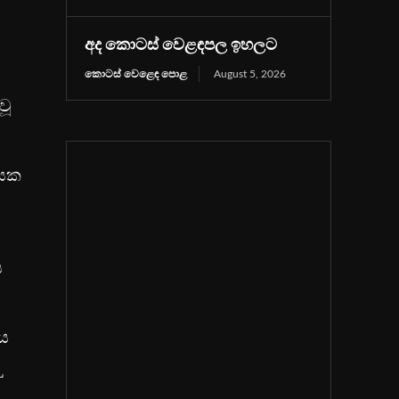
අද කොටස් වෙළඳපල ඉහලට
කොටස් වෙළෙඳ පොළ
August 5, 2026
වූ
ායක
ය
නය
L