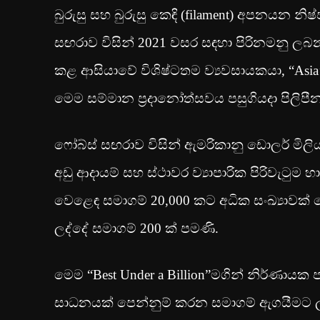
බුරුසු සහ බුරුසු කෙඳි (filament) අපනයන නිෂ්
සඟරාව විසින් 2021 වසර සඳහා පිරිනමනු ල
කළ ආසියාවේ විශිෂ්ටතම ව්‍යවසායකයා, “Asia’s
මෙම සම්මාන ප‍්‍රදානෝත්සවය පසුගියදා පිලිපී
ෆෝබ්ස් සඟරාව විසින් ඇමරිකානු ඩොලර් මි
අඩු ආදායම් සහ ස්ථාවර ව්‍යාපාරික පිරිවැටුම හ
වෙළෙඳ සමාගම් 20,000 කට අධික සංඛ්‍යාවක
ලද්දේ සමාගම් 200 ක් පමණි.
මෙම “Best Under a Billion”මගින් නිර්ණායක 
සාධනයක් පෙන්නුම් කරන සමාගම් ඇගයීමට ලක් 