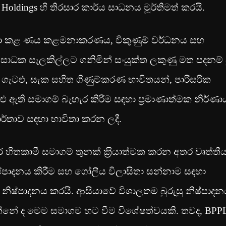
Holdings හි තිරසාර කාර්ය සාධනය මූර්තිමත් කරයි.
ර්තා කළ ණය කළමනාකරණය, විකුණුම් වර්ධනය සහ
ාධක සැලකිල්ලට ගනිමින් සංයුක්ත ලකුණු මත පදනම් 
ගැටළු, සැක සහිත ගිණුම්කරණ භාවිතයන්, පාරිසරික
ඇති සමාගම් බැහැර කිරීම සඳහා ප‍්‍රමාණාත්මක නිර්ණ
ාර්තාව සඳහා භාවිතා කරන ලදී.
 හිතකාමී සමාගම් තුනක් ක‍්‍රියාත්මක කරන අතර වෘත්තී
ිෂ්පාදනය කිරීම සහ ගෝලීය විලාසිතා සන්නාම සඳහා
ල් නිෂ්පාදනය කරයි. ආසියාවේ විශාලතම බුරුසු නිෂ්පාද
ෙන්නේ ද මෙම සමාගම හට වීම විශේෂත්වයකි. තවද, BPP