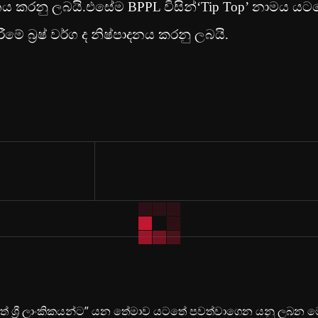
 කරනු ලබයි.එසේම BPPL විසින්‘Tip Top’ නාමය යට
මේ බ‍්‍රෂ් වර්ග ද නිෂ්පාදනය කරනු ලබයි.
ිමත් ශ්‍රී ලාංකිකයන්ට” යන තේමාව යටතේ පවත්වාගෙන යනු ලබන 