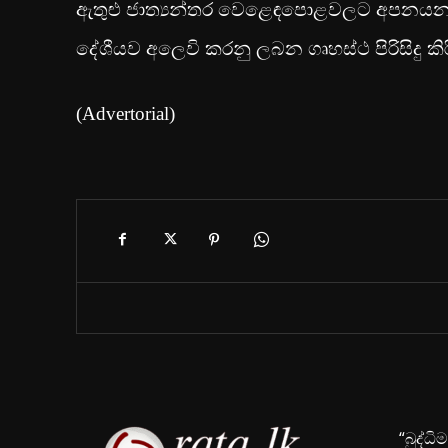
ඇතුළු ජාත්‍යන්තර වෙළෙඳපොළවලට අපනයනය
දේශීයව අලෙවි කරනු ලබන ගෘහස්ථ පිරිසිදු කිරී
(Advertorial)
“බුද්ධ