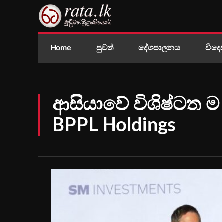
Home
පුවත්
දේශපාලනය
විදෙ
ආසියාවේ විශිෂ්ටත ම
BPPL Holdings