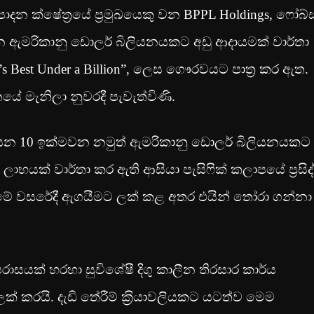
පාදන ක්ෂේත‍්‍රයේ ප‍්‍රමුඛයෙකු වන BPPL Holdings, ෆෝබ්ස
බන ඇමරිකානු ඩොලර් බිලියනයකට අඩු ආදායමක් වාර්තා
 Best Under a Billion”, ලෙස ගෞරවයට පාත‍්‍ර කර ඇත.
නයේ මැනිලා නුවරදී පැවැත්විණි.
ලියන 10 ඉක්මවන නමුත් ඇමරිකානු ඩොලර් බිලියනයකට
ා ලාභයක් වාර්තා කර ඇති ආසියා පැසිෆික් කලාපයේ ප‍්‍රසිද
් මේ වසරේදී ඇගයීමට ලක් කළ අතර එයින් තෝරා ගන්නා
පරාසයක් හරහා සුවිශේෂී දිගු කාලීන තිරසාර කාර්ය
කරයි. දැඩි තේරීම් ක‍්‍රියාවලියකට යටත්ව මෙම