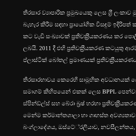
තිරසාර ව්‍යාපාරික ප‍්‍රමුඛයෙකු ලෙස ශ‍්‍රී ලංක
බැහැර කිරීම සඳහා ප‍්‍රායෝගික විසඳුම් ඉදිර
කට වැඩි සංඛ්‍යාවක් ප‍්‍රතිචක‍්‍රීයකරණය ක
ලබයි. 2011 දී එහි ප‍්‍රතිචක‍්‍රීයකරණ කටයුත
ප්ලාස්ටික් බෝතල් ප‍්‍රමාණයක් ප‍්‍රතිචක‍්‍රීයක
තිරසාරභාවය කෙරෙහි සාමූහික අවධානයක් ය
සමාගම් කිහිපයෙන් එකක් ලෙස BPPL පෙන්වා 
ස්පින්ඞ්ල්ස් සහ බේරා බ‍්‍රෂ් හරහා ප‍්‍රතිචක
මෙන්ම කර්මාන්තශාලා හා ගෘහස්ත අවශ්‍යතාවන
බංග්ලාදේශය, ඔස්ටේ‍්‍රලියාව, නවසීලන්තය