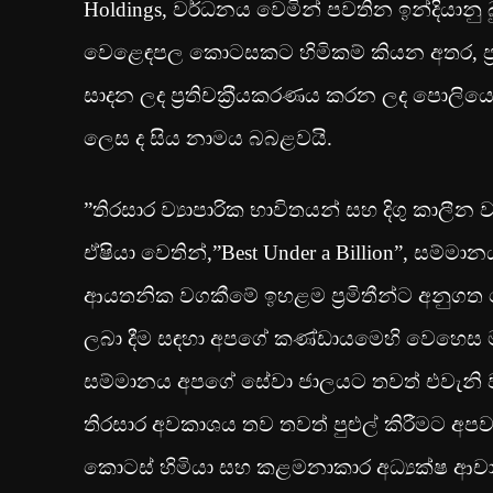
Holdings, වර්ධනය වෙමින් පවතින ඉන්දියාන
වෙළෙඳපල කොටසකට හිමිකම් කියන අතර, ප‍්‍ර
සාදන ලද ප‍්‍රතිචක‍්‍රීයකරණය කරන ලද පොලියෙ
ලෙස ද සිය නාමය බබළවයි.
”තිරසාර ව්‍යාපාරික භාවිතයන් සහ දිගු කා
ඒෂියා වෙතින්,”Best Under a Billion”, සම්
ආයතනික වගකීමේ ඉහළම ප‍්‍රමිතීන්ට අනුග
ලබා දීම සඳහා අපගේ කණ්ඩායමෙහි වෙහෙස මහන
සම්මානය අපගේ සේවා ජාලයට තවත් එවැනි ව
තිරසාර අවකාශය තව තවත් පුළුල් කිරීමට අපව 
කොටස් හිමියා සහ කළමනාකාර අධ්‍යක්ෂ ආචාර