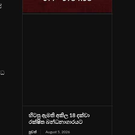
්
්ධ
හිටපු ඇමති අකිල 18 දක්වා
රක්ෂිත බන්ධනාගාරයට
පුවත්
August 5, 2026