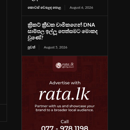
කොටස් වෙළෙඳ පොළ
August 6, 2026
ක්‍රිකට් ක්‍රීඩක චාමිකගෙන් DNA
සාම්පල ඉල්ලූ පෙත්සමට මොකද
වුණේ?
පුවත්
August 5, 2026