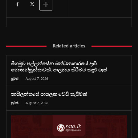
Related articles
මීගමුව පල්ලන්සේන බන්ධනාගාරයේ දැඩි
නොසන්සුන්තාවක්, පාලනය කිරීමට කඳුළු ගෑස්
පුවත්
August 7, 2026
තායිලන්තයේ පාසලක වෙඩි තැබීමක්
පුවත්
August 7, 2026