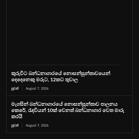
කුරුවිට බන්ධනාගාරයේ නොසන්සුන්තාවයෙන්
දෙදෙනෙකු මරුට, 12කට තුවාල
පුවත්
August 7, 2026
මැගසින් බන්ධනාගාරයේ නොසන්සුන්තාව පාලනය
කෙරේ, රැඳවියන් 10ක් වෙනත් බන්ධනාගාර වෙත මාරු
කරයි
පුවත්
August 7, 2026