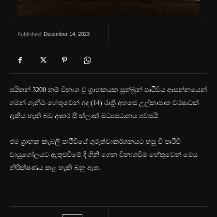
December 14, 2023
Published:
පයිතන් 3200 නම් විනාශ වූ ග්‍රාහකයක සුන්බුන් පෘථිවිය ආසන්නයෙන්
ගමන් ගැනීම හේතුවෙන් අද (14) රාත්‍රී අහසේ උල්කාපාත වර්ෂාවක්
දැකිය හැකි බව ආතර් සී ක්ලාක් මධ්‍යස්ථානය පවසයි.
එම ග්‍රාහක කැබලි පෘථිවියේ ගුරුත්වාකර්ශනයට හසු වී පෘථිවි
වායුගෝලයට ඇතුළුවීමේ දී ගිනි ගෙන විනාශවීම හේතුවෙන් මෙය
නිරීක්ෂණය කළ හැකි බනු ඇත.