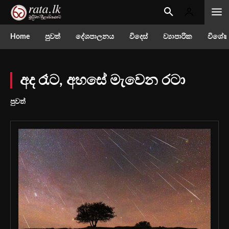
Home
පුවත්
දේශපාලනය
විදෙස්
ව්‍යාපාරික
විශේෂ
අද රෑට, අහසේ මැවෙන රටා
පුවත්