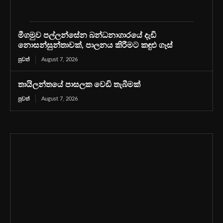
මීගමුව පල්ලන්සේන බන්ධනාගාරයේ දැඩි
නොසන්සුන්තාවක්, පාලනය කිරීමට කඳුළු ගෑස්
පුවත්
August 7, 2026
තායිලන්තයේ පාසලක වෙඩි තැබීමක්
පුවත්
August 7, 2026