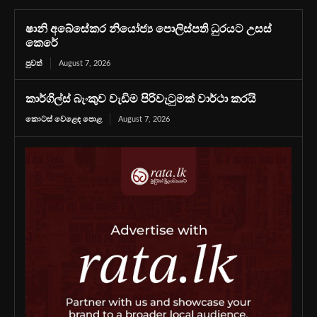
ෂානි අබේසේකර නියෝජ්‍ය පොලිස්පති ධුරයට උසස්
කෙරේ
පුවත්
August 7, 2026
කාර්ගිල්ස් බැංකුව වැඩිම පිරිවැටුමක් වාර්ථා කරයි
කොටස් වෙළෙඳ පොළ
August 7, 2026