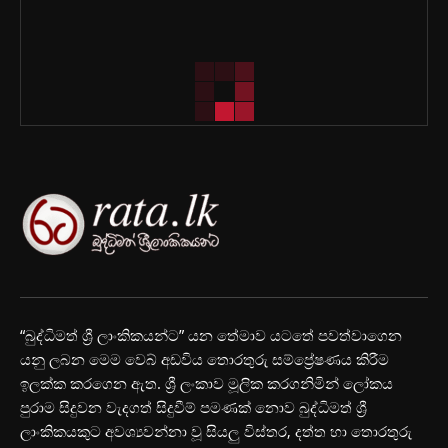
“බුද්ධිමත් ශ්‍රී ලාංකිකයන්ට” යන තේමාව යටතේ පවත්වාගෙන
යනු ලබන මෙම වෙබ් අඩවිය තොරතුරු සම්ප්‍රේෂණය කිරීම
ඉලක්ක කරගෙන ඇත. ශ්‍රී ලංකාව මූලික කරගනිමින් ලෝකය
පුරාම සිදුවන වැදගත් සිදුවීම් පමණක් නොව බුද්ධිමත් ශ්‍රී
ලාංකිකයකුට අවශ්‍යවන්නා වූ සියලු විස්තර, දත්ත හා තොරතුරු