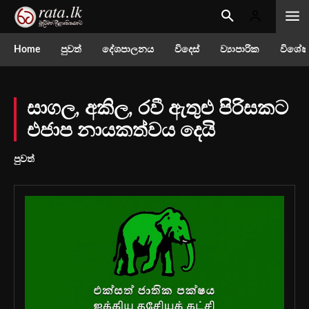
Home
පුවත්
දේශපාලනය
විදෙස්
ව්‍යාපාරික
විශේෂ
සාගල, අකිල, රවී ඇතුළු පිරිසකට
එජාප නායකත්වය දෙයි
පුවත්