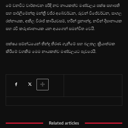
මේ වනවිට වාර්තාවන පරිදි නව නායකත්ව මණ්ඩලය පක්ෂ සභාපති
සහ පාර්ලිමේන්තු මන්ත්‍රී වජිර අබේවර්ධන, රුවන් විජේවර්ධන, සාගල
රත්නායක, අකිල වි‍රාජ් කාරියවසම්, හරීන් ප්‍රනාන්දු, නවීන් දිසානායක
සහ රවී කරුණානායක යන අයගෙන් සමන්විත වෙයි.
පක්ෂය සම්න්ධයෙන් තීන්දු තීරණ ගැනීමේ සහ බලතල ක්‍රියාත්මක
කිරීමේ වගකීම මෙම නායකත්ව මණ්ඩලයට පැවරෙයි.
Related articles