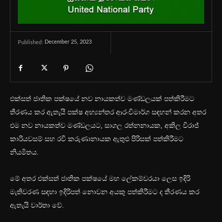
December 25, 2023
Published:
එක්සත් ජාතික පක්ෂයේ නව නායකත්ව මණ්ඩලයක් පත්කිරීමට
තීරණය කර ඇතැයි පක්ෂ අභ්‍යන්තර ආරංචිමාර්ග සඳහන් කරන අතර
එම නව නායකත්ව මණ්ඩලයට, සාගල රත්නනායක, අකිල විරාජ්
කාරියවසම් සහ රවී කරුණානායක ඇතුළු පිරිසක් පත්කිරීමට
නියමිතය.
මේ අතර එක්සත් ජාතික පක්ෂයේ මහ ලේකම්වරයා ලෙස ඉදිරි
මැතිවරණ සඳහා ඉදිරිපත් නොවන අයකු පත්කිරීමට ද තීරණය කර
ඇතැයි වාර්තා වේ.