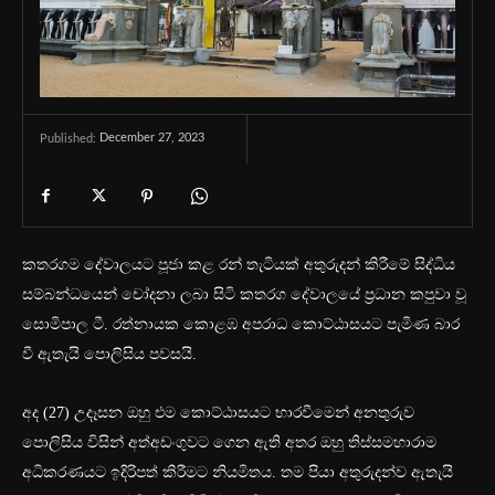
December 27, 2023
Published:
කතරගම දේවාලයට පූජා කළ රන් තැටියක් අතුරුදන් කිරීමේ සිද්ධිය
සම්බන්ධයෙන් චෝදනා ලබා සිටි කතරග දේවාලයේ ප්‍රධාන කපුවා වූ
සොමිපාල ටී. රත්නායක කොළඹ අපරාධ කොට්ඨාසයට පැමිණ බාර
වී ඇතැයි පොලිසිය පවසයි.
අද (27) උදෑසන ඔහු එම කොට්ඨාසයට භාරවීමෙන් අනතුරුව
‍පොලිසිය විසින් අත්අඩංගුවට ගෙන ඇති අතර ඔහු තිස්සමහාරාම
අධිකරණයට ඉදිරිපත් කිරීමට නියමිතය. තම පියා අතුරුදන්ව ඇතැයි