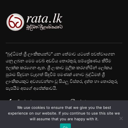
“බුද්ධිමත් ශ්‍රී ලාංකිකයන්ට” යන තේමාව යටතේ පවත්වාගෙන
යනු ලබන මෙම වෙබ් අඩවිය තොරතුරු සම්ප්‍රේෂණය කිරීම
ඉලක්ක කරගෙන ඇත. ශ්‍රී ලංකාව මූලික කරගනිමින් ලෝකය
පුරාම සිදුවන වැදගත් සිදුවීම් පමණක් නොව බුද්ධිමත් ශ්‍රී
ලාංකිකයකුට අවශ්‍යවන්නා වූ සියලු විස්තර, දත්ත හා තොරතුරු
සැපයීම අපගේ අපේක්ෂාවයි.
Facebook
Instagram
We use cookies to ensure that we give you the best
Youtube
experience on our website. If you continue to use this site we
will assume that you are happy with it.
Ok