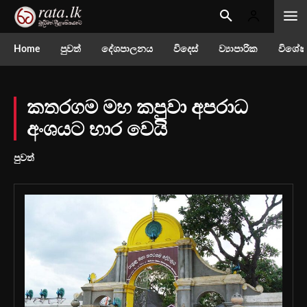
Home
පුවත්
දේශපාලනය
විදෙස්
ව්‍යාපාරික
විශේෂ
කතරගම මහ කපුවා අපරාධ
අංශයට භාර වෙයි
පුවත්