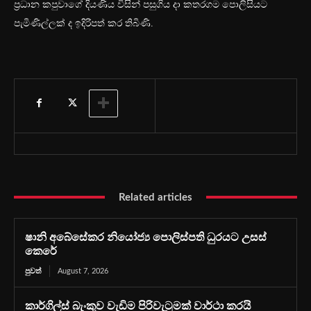
ප්‍රධාන කපුවාගේ දියණිය විසින් පසුගිය දා කතරගම පොලිසියට
පැමිණිල්ලක් ද ඉදිරිපත් කර තිබිණි.
Related articles
ෂානි අබේසේකර නියෝජ්‍ය පොලිස්පති ධුරයට උසස්
කෙරේ
පුවත්
August 7, 2026
කාර්ගිල්ස් බැංකුව වැඩිම පිරිවැටුමක් වාර්ථා කරයි