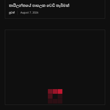
තායිලන්තයේ පාසලක වෙඩි තැබීමක්
පුවත්
August 7, 2026