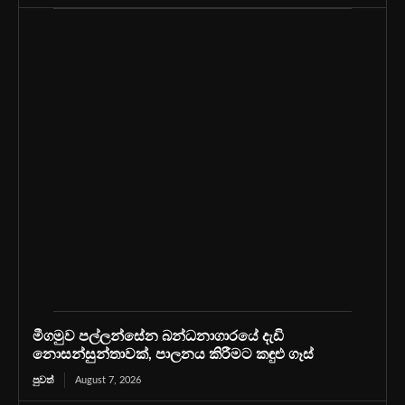
මීගමුව පල්ලන්සේන බන්ධනාගාරයේ දැඩි
නොසන්සුන්තාවක්, පාලනය කිරීමට කඳුළු ගෑස්
පුවත්
August 7, 2026