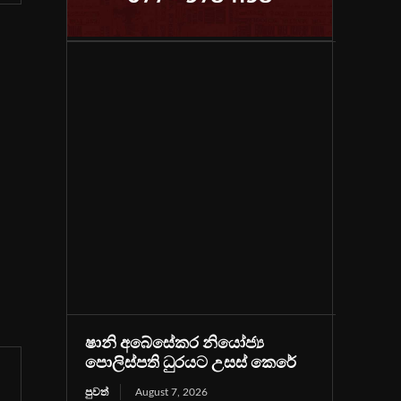
ෂානි අබේසේකර නියෝජ්‍ය
පොලිස්පති ධුරයට උසස් කෙරේ
පුවත්
August 7, 2026