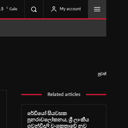
C
.5
My account
Galle
පුවත්
Related articles
රේඩියෝ සියවසක
පුනරාවලෝකනය, ශ්‍රී ලාංකීය
ගුවන්විදුලි වංශකතාවේ නව