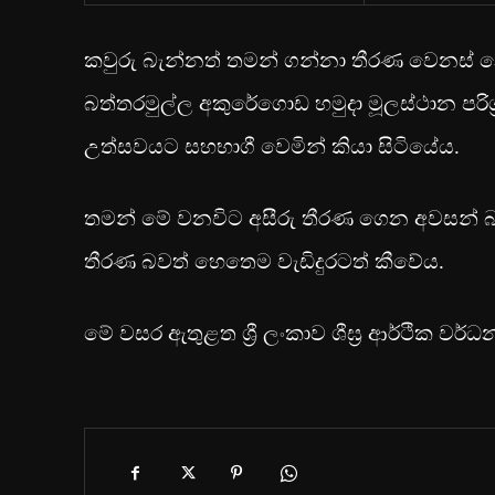
කවුරු බැන්නත් තමන් ගන්නා තීරණ වෙනස් නොක
බත්තරමුල්ල අකුරේගොඩ හමුදා මූලස්ථාන පරිශ්‍
උත්සවයට සහභාගී වෙමින් කියා සිටියේය.
තමන් මේ වනවිට අසීරු තීරණ ගෙන අවසන් බව
තීරණ බවත් හෙතෙම වැඩිදුරටත් කීවේය.
මේ වසර ඇතුළත ශ්‍රී ලංකාව ශීඝ්‍ර ආර්ථික 