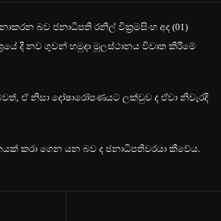
රන බව ජනාධිපති රනිල් වික්‍රමසිංහ අද (01)
රයේ දී නව ගුවන් හමුදා මූලස්ථානය විවෘත කිරීමේ
ත්, ඒ නිසා දෝෂාරෝපණයට ලක්වුව ද ඒවා නිවැරදි
වර්ධනයක් කරා ගෙන යන බව ද ජනාධිපතිවරයා කීවේය.