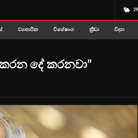
29
ස්
ව්‍යාපාරික
විශේෂාංග
ක්‍රීඩා
විද්‍යා
ම කරන දේ කරනවා”