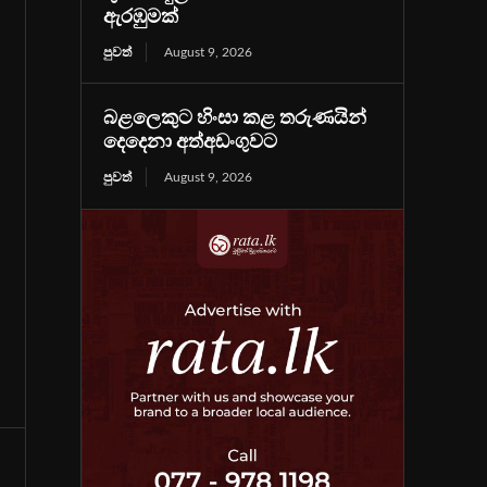
ඇරඹුමක්
පුවත්
August 9, 2026
බළලෙකුට හිංසා කළ තරුණයින්
දෙදෙනා අත්අඩංගුවට
පුවත්
August 9, 2026