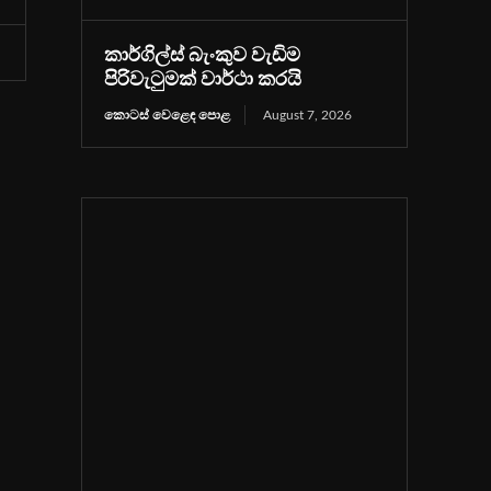
කාර්ගිල්ස් බැංකුව වැඩිම
පිරිවැටුමක් වාර්ථා කරයි
කොටස් වෙළෙඳ පොළ
August 7, 2026