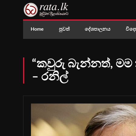
Home
පුවත්
දේශපාලනය
විදෙ
“කවුරු බැන්නත්, ම
– රනිල්