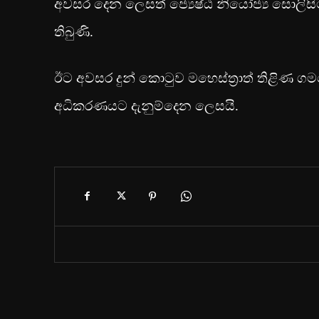
අවසර දෙන ලෙසත් ජ්‍යෙෂ්ඨ නියෝජ්‍ය සොලිසි
තිබුණි.
ඊට අවසර දුන් කොටුව මහෙස්ත්‍රාත් තිළිණ 
අධිකරණයට දැනුම්දෙන ලෙසයි.