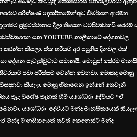
න්නැයි බෞද්ධ කටයුතු කොමසාරිස් ජනරාල්වරයා ඇතුළු
ි අපරාධ පරීක්ෂණ දෙපාර්තමේන්තුව විමර්ශන ආරම්භ
බුදුදහමට ප්‍රමුඛස්ථානය දීලා තියෙන වටපිටාවකයි ජෙරම්
ු පවත්වාගෙන යන
YOUTUBE
නාලිකාවේ දේශනවල
ජා කරන්න කියලා. ඒක හරියට අර පසුගිය දිනවල එක්
 කියා දේශන පැවැත්වුවාට සමානයි. මොවුන් සේරම මානස
පතිවරයාට පවා පරිස්සම් වෙන්න වෙනවා. මොකද මොහු
ිසඳනවා කියලා. මොහු හිතාගෙන ඉන්නේ තෙවැනි
චරිතය තුළ විශේෂ තැනක් හිමි යශෝධරා දේවියට “ඒ
බෙනවා. යශෝධරා දේවියට මන්ද මානසිකයෙක් කියලා
ගේ මන්ද මානසිකයෙක් තවත් කෙනෙක්ට මන්ද