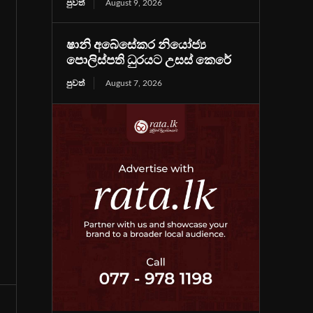
පුවත්
August 9, 2026
ෂානි අබේසේකර නියෝජ්‍ය
පොලිස්පති ධුරයට උසස් කෙරේ
පුවත්
August 7, 2026