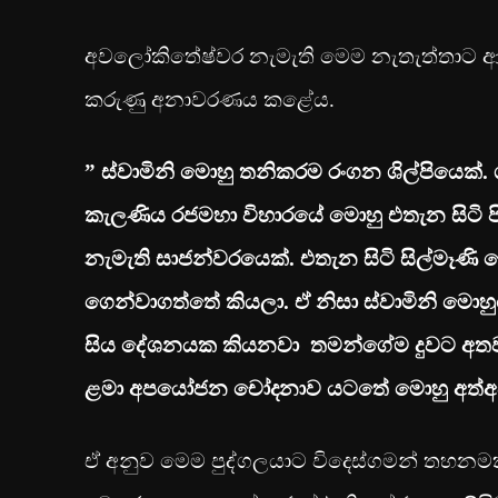
අවලෝකිතේෂ්වර නැමැති මෙම නැතැත්තාට ආධා
කරුණු අනාවරණය කළේය.
”
ස්වාමිනි මොහු තනිකරම රංගන ශිල්පියෙක
කැලණිය රජමහා විහාරයේ මොහු එතැන සිටි පිර
නැමැති සාජන්වරයෙක්. එතැන සිටි සිල්මෑණි
ගෙන්වාගත්තේ කියලා. ඒ නිසා ස්වාමිනි මොහ
සිය දේශනයක කියනවා තමන්ගේම දුවට අතවර ක
ළමා අපයෝජන චෝදනාව යටතේ මොහු අත්අ
ඒ අනුව මෙම පුද්ගලයාට විදෙස්ගමන් තහනමක්