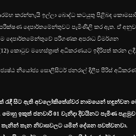
ම්භ කරන්නැයි ඉල්ලා බොද්ධ කටයුතු පිළිබඳ කොමසාර
 පරීක්ෂණ දෙපාර්තමේන්තුවට පැමිණිලි කර ඇත. ඒ් අනුව
එම දෙපාර්තමේන්තුවේ පරිගණක අපරාධ විමර්ශන
(12) කොටුව මහෙස්ත්‍රාත් අධිකරණයට ඉදිරිපත් කරන ලදී
‍යෙෂ්ඨ නියෝජ්‍ය සොලිසිටර් ජනරාල් දිලීප පීරිස් අධිකර
් රැඳී සිට ඇති අවලෝකිතේශ්වර නාමයෙන් හඳුන්වන 
 මොහු ඉකුත් ජනවාරි
01
වැනිදා දිවයිනට පැමිණ පළමුව
් තැනින් තැන නිවාසවලට යමින් දේශන පවත්වනවා.