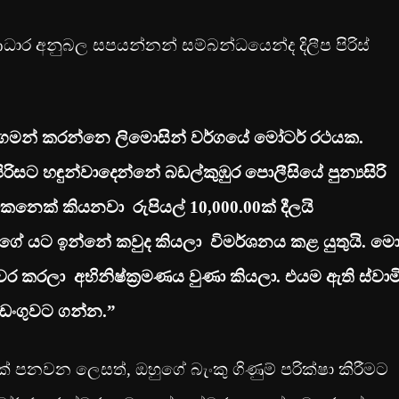
ර අනුබල සපයන්නන් සම්බන්ධයෙන්ද දිලීප පිරිස්
්. ගමන් කරන්නෙ ලිමොසින් වර්ගයේ මෝටර් රථයක.
ිසට හඳුන්වාදෙන්නේ බඩල්කුඹුර පොලීසියේ පුන්‍යසිරි
 කෙනෙක් කියනවා රුපියල්
10,000
.00
ක් දීලයි
ුගේ යට ඉන්නේ කවුද කියලා විමර්ශනය කළ යුතුයි. මො
රලා අභිනිෂ්ක්‍රමණය වුණා කියලා. එයම ඇති ස්වාම
ඩංගුවට ගන්න.”
 පනවන ලෙසත්, ඔහුගේ බැංකු ගිණුම් පරික්ෂා කිරීමට