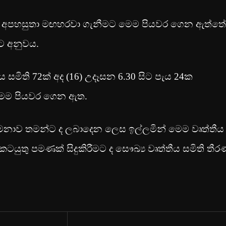
න අපහසුතා මඟහරවා ගැනීමට මෙම පියවර ගෙන ඇත්තේ
කට අනුවය.
 සමිති 72ක් අද (16) උදෑසන 6.30 සිට පැය 24ක
 මෙම පියවර ගෙන ඇත.
 දීමනාව තමන්ට ද ලබාදෙන ලෙස ඉල්ලමින් මෙම වෘත්තීය
‍ය කටයුතු පමණක් සිදුකිරීමට ද සෞඛ්‍ය වෘත්තීය සමිති තී