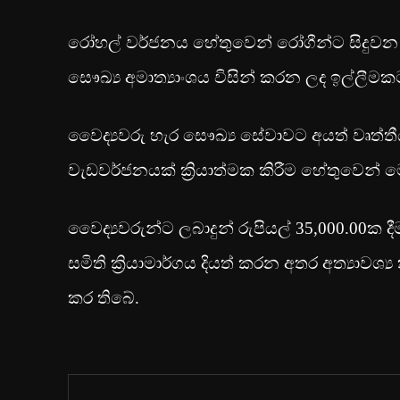
රෝහල් වර්ජනය හේතුවෙන් රෝගීන්ට සිදුව
සෞඛ්‍ය අමාත්‍යාංශය විසින් කරන ලද ඉල්ලීම
වෛද්‍යවරු හැර සෞඛ්‍ය සේවාවට අයත් වෘත්තීය
වැඩවර්ජනයක් ක්‍රියාත්මක කිරීම හේතුවෙන්
වෛද්‍යවරුන්ට ලබාදුන් රුපියල් 35,000.00ක
සමිති ක්‍රියාමාර්ගය දියත් කරන අතර අත්‍යාවශ්
කර තිබේ.