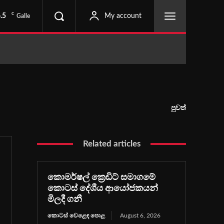
C
.5
My account
Galle
පුවත්
Related articles
කොමර්ෂල් ක්‍රෙඩිට් සමාගමේ
කොටස් දේශීය ආයෝජකයන්
මිලදී ගනී
කොටස් වෙළෙඳ පොළ
August 6, 2026