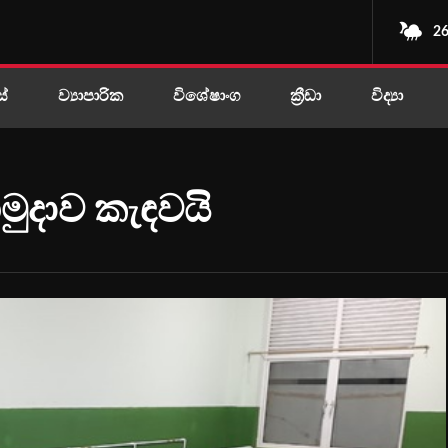
26
ස්
ව්‍යාපාරික
විශේෂාංග
ක්‍රීඩා
විද්‍යා
මුදාව කැඳවයි