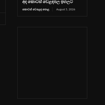
අද කොටස් වෙළඳපල ඉහලට
කොටස් වෙළෙඳ පොළ
August 5, 2026