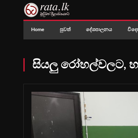
Home
පුවත්
දේශපාලනය
විදෙ
සියලු රෝහල්වලට, හ