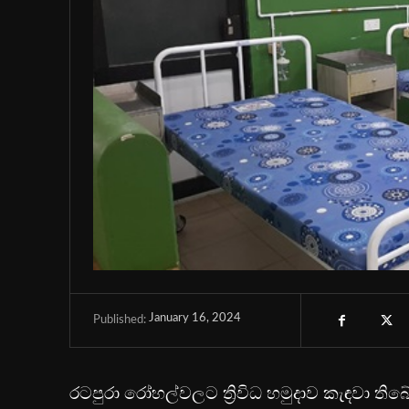
January 16, 2024
Published:
රටපුරා රෝහල්වලට ත්‍රිවිධ හමුදාව කැඳවා තිබ