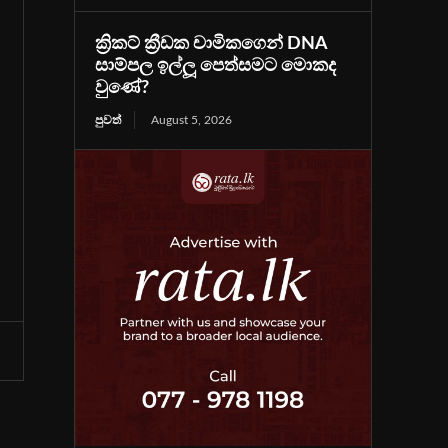
ක්‍රිකට් ක්‍රීඩක චාමිකගෙන් DNA
සාම්පල ඉල්ලූ පෙත්සමට මොකද
වුණේ?
පුවත්
August 5, 2026