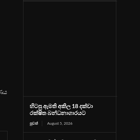
රණය
හිටපු ඇමති අකිල 18 දක්වා
රක්ෂිත බන්ධනාගාරයට
පුවත්
August 5, 2026