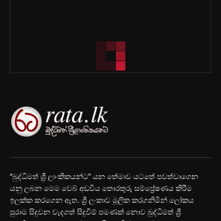
“බුද්ධිමත් ශ්‍රී ලාංකිකයන්ට” යන තේමාව යටතේ පවත්වාගෙන
යනු ලබන මෙම වෙබ් අඩවිය තොරතුරු සම්ප්‍රේෂණය කිරීම
ඉලක්ක කරගෙන ඇත. ශ්‍රී ලංකාව මූලික කරගනිමින් ලෝකය
පුරාම සිදුවන වැදගත් සිදුවීම් පමණක් නොව බුද්ධිමත් ශ්‍රී