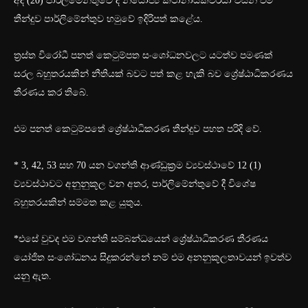
අද (20) පාර්ලිමේන්තුවේ දී නියෝජ්‍ය කථානායකවරයා විසින් එම
තීන්දුව පාර්ලිමේන්තුව හමුවේ ඉදිරිපත් කළේය.
ත්‍රස්ත විරෝධී පනත් කෙටුම්පත සංශෝධනවලට යටත්ව පමණක්
සරල බහුතරයකින් නීතියක් බවට පත් කළ හැකි බව ශ්‍රේෂ්ඨාධිකරණය
තීරණය කර තිබේ.
එම පනත් කෙටුම්පතේ ශ්‍රේෂ්ඨාධිකරණ තීන්දුව පහත පරිදි වේ.
* 3, 42, 53 සහ 70 යන වගන්ති ආණ්ඩුක්‍රම ව්‍යවස්ථාවේ 12 (1)
ව්‍යවස්ථාවට අනුනුකූල වන අතර, පාර්ලිමේන්තුවේ දී විශේෂ
බහුතරයකින් සම්මත කළ යුතුය.
*එසේ වුවද එම වගන්ති සම්බන්ධයෙන් ශ්‍රේෂ්ඨාධිකරණ තීරණය
යෝජිත සංශෝධනය සිදුකරන්නේ නම් එම අනනුකූලතාවයන් ඉවත්ව
යනු ඇත.