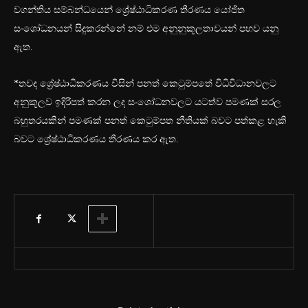
වගන්තිය සම්බන්ධයෙන් ශ්‍රේෂ්ඨාධිකරණ තීරණය යෝජිත
සංශෝධනයන් සිදුකරන්නේ නම් එම අනුනුකූලතාවයන් පහව යනු
ඇත.
*තවද ශ්‍රේෂ්ඨාධිකරණය විසින් පනත් කෙටුම්පතේ විධිවිධානවලට
අනුකූලව ඉදිරිපත් කරන ලද සංශෝධනවලට යටත්ව පමණක් සරල
බහුතරයකින් පමණක් පනත් කෙටුම්පත නීතියක් බවට පත්කළ හැකි
බවට ශ්‍රේෂ්ඨාධිකරණය තීරණය කර ඇත.