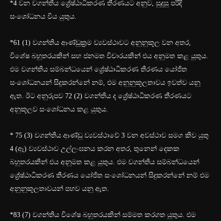
*4 වන වගන්තිය ශ්‍රේෂ්ඨාධිකරණ තීරණයට අනුව, සුදුසු පරිදි
සංශෝධනය විය යුතුය.
*61 (1) වගන්තිය ආණ්ඩුක්‍රම ව්‍යවස්ථාවට අනුනුකූල වන අතර,
විශේෂ බහුතරයකින් සහ ජනමත විචාරයකින් එය අනුමත කළ යුතුය.
එම වගන්තිය සම්බන්ධයෙන් ශ්‍රේෂ්ඨාධිකරණ තීරණය යෝජිත
සංශෝධනයන් සිදුකරන්නේ නම්, එම අනුනුකූලතාවය ඉවත්ව යනු
ඇත. ඊට අනුරූපව 72 (2) වගන්තිය ද ශ්‍රේෂ්ඨාධිකරණ තීරණයට
අනුකූලව සංශෝධනය කළ යුතුය.
* 75 (3) වගන්තිය ආණ්ඩු ව්‍යවස්ථාවේ 3 වන අවස්ථාව සමග කිව යුතු
4 (ඈ) ව්‍යවස්ථාව උල්ලංඝනය කරන අතර, තුනෙන් දෙකක
බහුතරයකින් එය අනුමත කළ යුතුය. එම වගන්තිය සම්බන්ධයෙන්
ශ්‍රේෂ්ඨාධිකරණ තීරණය යෝජිත සංශෝධනයන් සිදුකරන්නේ නම් එම
අනුනුකූලතාවයන් පහව යනු ඇත.
*83 (7) වගන්තිය විශේෂ බහුතරයකින් සම්මත කරගත යුතුය. එම