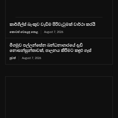
කාර්ගිල්ස් බැංකුව වැඩිම පිරිවැටුමක් වාර්ථා කරයි
කොටස් වෙළෙඳ පොළ
August 7, 2026
මීගමුව පල්ලන්සේන බන්ධනාගාරයේ දැඩි
නොසන්සුන්තාවක්, පාලනය කිරීමට කඳුළු ගෑස්
පුවත්
August 7, 2026