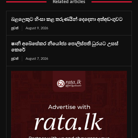
Related articles
බළලෙකුට හිංසා කළ තරුණයින් දෙදෙනා අත්අඩංගුවට
පුවත්
August 9, 2026
ෂානි අබේසේකර නියෝජ්‍ය පොලිස්පති ධුරයට උසස්
කෙරේ
පුවත්
August 7, 2026