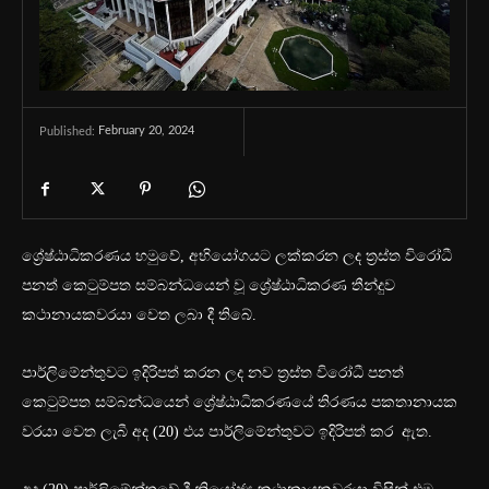
February 20, 2024
Published:
ශ්‍රේෂ්ඨාධිකරණය හමුවේ, අභියෝගයට ලක්කරන ලද ත්‍රස්ත විරෝධී
පනත් කෙටුම්පත සම්බන්ධයෙන් වූ ශ්‍රේෂ්ඨාධිකරණ තීන්දුව
කථානායකවරයා වෙත ලබා දී තිබේ.
පාර්ලිමේන්තුවට ඉදිරිපත් කරන ලද නව ත්‍රස්ත විරෝධී පනත්
කෙටුම්පත සම්බන්ධයෙන් ශ්‍රේෂ්ඨාධිකරණයේ තිරණය පකතානායක
වරයා වෙත ලැබී අද (20) එය පාර්ලිමේන්තුවට ඉදිරිපත් කර ඇත.