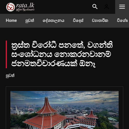
Home
පුවත්
දේශපාලනය
විදෙස්
ව්‍යාපාරික
විශේෂ
ත්‍රස්ත විරෝධී පනතේ, වගන්ති
සංශෝධනය නොකරනවානම්
ජනමතවිචාරණයක් ඕනෑ
පුවත්