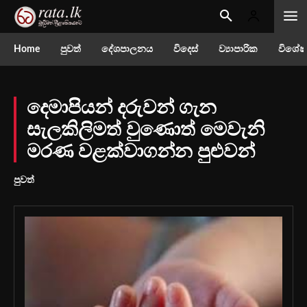
Home
පුවත්
දේශපාලනය
විදෙස්
ව්‍යාපාරික
විශේෂ
දෙමාපියන් දරුවන් ගැන
සැලකිලිමත් වුණොත් මෙවැනි
මරණ වළක්වාගන්න පුළුවන්
පුවත්