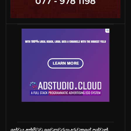
සේවය අත්හිටවූ වෛද්‍යවරයා දරුවකුගේ පශ්චාත්