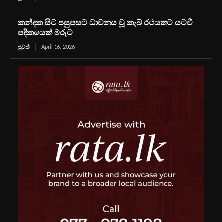
කන්දක සිට පසුපසට ධාවනය වූ කැබ් රථයකට යටවී
පදිකයෙක් මරුට
පුවත්
April 16, 2026