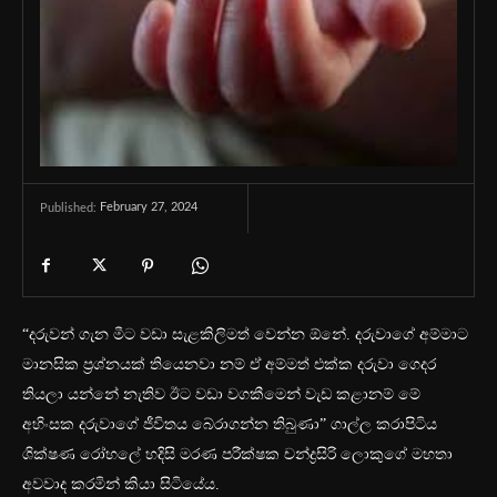
February 27, 2024
Published:
“දරුවන් ගැන මීට වඩා සැළකිලිමත් වෙන්න ඕනේ. දරුවාගේ අම්මාට
මානසික ප්‍රශ්නයක් තියෙනවා නම් ඒ අම්මත් එක්ක දරුවා ගෙදර
තියලා යන්නේ නැතිව ඊට වඩා වගකීමෙන් වැඩ කළානම් මේ
අහිංසක දරුවාගේ ජීවිතය බේරාගන්න තිබුණා” ගාල්ල කරාපිටිය
ශික්ෂණ රෝහලේ හදිසි මරණ පරීක්ෂක චන්ද්‍රසිරි ලොකුගේ මහතා
අවවාද කරමින් කියා සිටියේය.