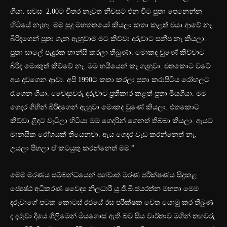
ගියා. සවස 2.00ට විතර නැවත නිවසට එන විට පුතා පෙනෙන්න
හිටියේ නැහැ. මම සුදු මහත්තයෝ කියලා කතා කළත් එයා ආවේ නෑ.
බිරිඳගෙන් පුතා ගැන ඇහුවාම මට කිව්වා දරුවාට සනීප නෑ කියලා.
පුතා සාලේ පැදුරක හාන්සි කරලා තිබුණා. මොකද වුණේ කිව්වාට
බිරිඳ මොකුත් කිව්වේ නෑ. මම හයියෙන් කෑ ගැහුවා. එතකොට වටේ
අය දුවගෙන ආවා. අපි 1990ට කතා කරලා පුතා කරාපිටිය රෝහලට
රැගෙන ගියා. වෛද්‍යවරු දරුවාට ප්‍රතිකාර කළත් පුතා මියගියා. මම
ගෙදර ගිහින් බිරිඳගෙන් ඇහුවා මොකද වුණේ කියලා. එතකොට
කිව්වා ළිඳට වැටිලා හිටියා මම ගෙදරින් ගෙනත් තිබ්බා කියලා. ඇයට
මානසික රෝගයක් තියෙනවා. ඇය ගෙදර වැඩ කරන්නෙත් නෑ.
උයලා පිහලා ඒ කටයුතු කරන්නෙත් මම.”
මෙම මරණය සම්බන්ධයෙන් පශ්චාත් මරණ පරීක්ෂණය සිදුකළ
ජ්‍යෙෂ්ඨ අධිකරණ වෛද්‍ය නිලධාරී යූ.ජී.බී.ජයරත්න මහතා මෙම
දරුවාගේ පටක කොටස් රජයේ රස පරීක්ෂක වෙත යොමු කර තිබුණ
ද දරුවා දියේ ගිලීමෙන් මියගොස් ඇති බව සිය වාර්තාව මගින් තහවරු