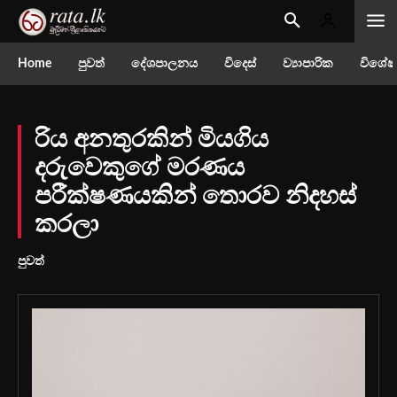
Home
පුවත්
දේශපාලනය
විදෙස්
ව්‍යාපාරික
විශේෂ
රිය අනතුරකින් මියගිය
දරුවෙකුගේ මරණය
පරීක්ෂණයකින් තොරව නිදහස්
කරලා
පුවත්