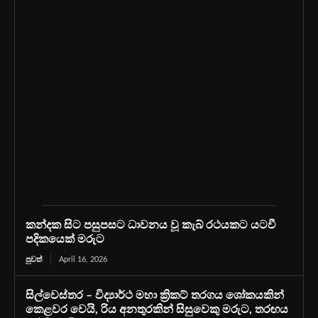
කන්දක සිට පසුපසට ධාවනය වූ කැබ් රථයකට යටවී
පදිකයෙක් මරුට
පුවත්
April 16, 2026
සිල්වෙස්තර – විද්‍යාර්ථ මහා ක්‍රිකට් තරගය ශෝකයකින්
කෙළවර වෙයි, රිය අනතුරකින් සිසුවෙකු මරුට, තරඟය