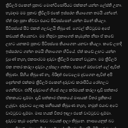
ත්‍රිවිලර් එකෙන් පුතාව මොන්ටිසෝරියට එක්කන් යන්න ලේස්ති උනා.
හැමදාම මම පුතාව ත්‍රීවිලර් එකේ ඉස්සරහ තියාගෙන තමයි යන්නේ.
ඒත් එදා පුතා කිව්වා එයාට පිටිපස්සෙන් යන්න ඕනේ කියලා.
පිටිපස්සේ සීට් එකත් ගලවලයි තිබුණේ. ගෙවල් කිට්ටුවම අපේ
කඩයක් තියෙනවා. මම හිතුවා පුතාගෙත් කැමැත්ත නිසා ඒ කඩේ
ලඟට යනකම් පුතාව පිටිපස්සෙ තියාගෙන යනවා කියලා. කඩේ ලඟදි
ඉස්සරහට ගන්න තමයි හිතාගෙන හිටියේ. ඒත් කඩේ ලඟට යන්න
වුණේ නැහැ එකපාරටම දරුවා ත්‍රීවිලර් එකෙන් වැටුනා. මම ත්‍රිවිලර්
එක නතර කරලා දරුවා උස්සලා ගත්තා. එයාගේ ඔළුවෙන් ලේ ඇවිත්
තිබුණා. සිහිය තිබුණේ නෑ. බිරිඳත් එවෙලෙම දුවගෙන ඇවිත් අපි
දෙන්නත් එක්කම ත්‍රිවිලර් එකෙන් දරුවාව කරාපිටිය රෝහලට
ගෙනිච්චා. එහිදී දරුවාගේ හිසේ ශල්‍ය කර්මයක් කරලා දැඩි සත්කාර
ඒකකයට දැම්මා. දැඩි සත්කාර ඒකකයේ මාසයක් විතර ප්‍රතිකාර
ලැබුවා. දරුවාට ලොකු සනීපයක් තිබුණෙ නැහැ. නමුත් එයාව අටේ
වාට්ටුවට දැම්මා. මාස හයක් විතර ඉඳලා එකේ වාට්ටුවට දැම්මා.
දරුවට කෑම දෙන්න බඩට බටයක් දාලා තිබුනෙ. නාසයෙනුත් බට