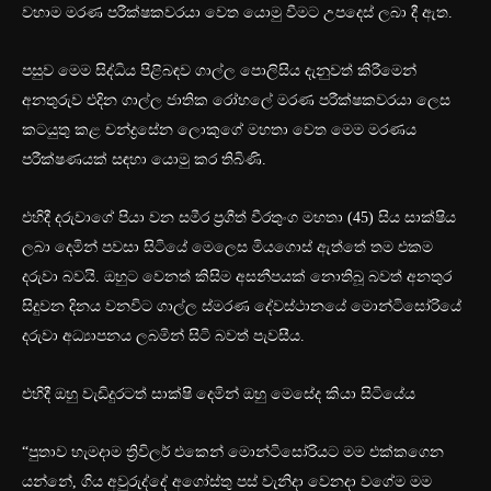
වහාම මරණ පරීක්ෂකවරයා වෙත යොමු වීමට උපදෙස් ලබා දී ඇත.
පසුව මෙම සිද්ධිය පිළිබඳව ගාල්ල පොලිසිය දැනුවත් කිරීමෙන්
අනතුරුව එදින ගාල්ල ජාතික රෝහලේ මරණ පරීක්ෂකවරයා ලෙස
කටයුතු කළ චන්ද්‍රසේන ලොකුගේ මහතා වෙත මෙම මරණය
පරීක්ෂණයක් සඳහා යොමු කර තිබිණි.
එහිදී දරුවාගේ පියා වන සමීර ප්‍රගීත් වීරතුංග මහතා (45) සිය සාක්ෂිය
ලබා දෙමින් පවසා සිටියේ මෙලෙස මියගොස් ඇත්තේ තම එකම
දරුවා බවයි. ඔහුට වෙනත් කිසිම අසනීපයක් නොතිබූ බවත් අනතුර
සිදුවන දිනය වනවිට ගාල්ල ස්මරණ දේවස්ථානයේ මොන්ටිසෝරියේ
දරුවා අධ්‍යාපනය ලබමින් සිටි බවත් පැවසීය.
එහිදී ඔහු වැඩිදුරටත් සාක්ෂි දෙමින් ඔහු මෙසේද කියා සිටියේය
“පුතාව හැමදාම ත්‍රිවිලර් එකෙන් මොන්ටිසෝරියට මම එක්කගෙන
යන්නේ, ගිය අවුරුද්දේ අගෝස්තු පස් වැනිදා වෙනදා වගේම මම