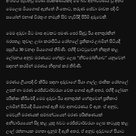
අංශයේ පැවත්වූ මරණ පරීක්ෂණයකදී මේ බව අනාවරණය වූ අතර
මෙලෙස මියගොස් ඇත්තේ ගිංතොට, තරුණ සේවා මාවත පදිංචි
සයෝන් එනාෂ් වීරතුංග නමැති සිව් හැවිරිදි පිරිමි දරුවෙකි.
මෙම දරුවා මීට මාස අටකට පමණ පෙර සිදුවූ රිය අනතුරකින්
බරපතළ තුවාල ලබා කරාපිටිය රෝහලේ ප්‍රතිකාර ලබමින් සිටියදී
පසුගිය 30 වනදා මියගොස් තිබිණි. එහිදී වාට්ටුවෙන් නිකුත් කළ
ලේඛනය අනුව මරණයට හේතුව ලෙස “නිව්මෝනියාව” යනුවෙන්
සඳහන් කරමින් මරණය නිදහස් කර තිබිණි.
මරණය ලියාපදිංචි කිරීම සඳහා දරුවාගේ පියා ගාල්ල ජාතික රෝහලේ
උපත් හා මරණ රෙජිස්ටාර්වරයා වෙත ගොස් ඇති අතර, එහිදී ලේඛන
පරීක්ෂා කිරීමේදී මෙම දරුවා රිය අනතුරක් හේතුවෙන් ප්‍රතිකාර
ලබමින් සිටියදී මියගොස් ඇති බව අනාවරණය වී ඇත. ඒ අනුව,
මෙවැනි මරණයක් සම්බන්ධයෙන් මරණ පරීක්ෂණයක්
අනිවාර්යයෙන් සිදු කළ යුතු බවට රෙජිස්ටාර්වරයා ලෙස කටයුතු කළ
ලාල් රත්නායක මහතා දැනුම් දී ඇති අතර, ඒ අනුව දරුවාගේ පියාට