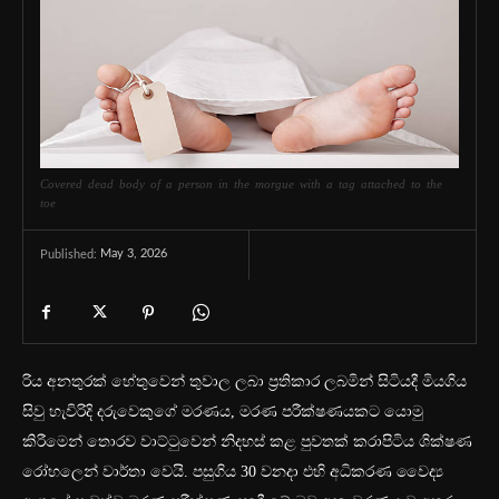
Covered dead body of a person in the morgue with a tag attached to the
toe
May 3, 2026
Published:
රිය අනතුරක් හේතුවෙන් තුවාල ලබා ප්‍රතිකාර ලබමින් සිටියදී මියගිය
සිවු හැවිරිදි දරුවෙකුගේ මරණය, මරණ පරීක්ෂණයකට යොමු
කිරීමෙන් තොරව වාට්ටුවෙන් නිදහස් කළ පුවතක් කරාපිටිය ශික්ෂණ
රෝහලෙන් වාර්තා වෙයි. පසුගිය 30 වනදා එහි අධිකරණ වෛද්‍ය