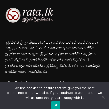
“බුද්ධිමත් ශ්‍රී ලාංකිකයන්ට” යන තේමාව යටතේ පවත්වාගෙන
යනු ලබන මෙම වෙබ් අඩවිය තොරතුරු සම්ප්‍රේෂණය කිරීම
ඉලක්ක කරගෙන ඇත. ශ්‍රී ලංකාව මූලික කරගනිමින් ලෝකය
පුරාම සිදුවන වැදගත් සිදුවීම් පමණක් නොව බුද්ධිමත් ශ්‍රී
ලාංකිකයකුට අවශ්‍යවන්නා වූ සියලු විස්තර, දත්ත හා තොරතුරු
සැපයීම අපගේ අපේක්ෂාවයි.
Facebook
Instagram
We use cookies to ensure that we give you the best
Youtube
experience on our website. If you continue to use this site we
will assume that you are happy with it.
Ok
© Rata.lk 2025 All Rights Reserved