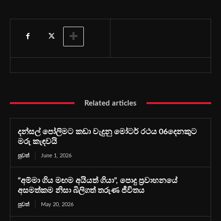
Related articles
දන්සල් පෝලිමට කඩා වැදුනු මෝටර් රථය 06දෙනකුට
මරු කැඳවයි
පුවත්
June 1, 2026
“අම්මා ගිය මඟම අයියත් ගියා”, පොදු ප්‍රවාහනයේ
අසමත්කම නිසා බිලිගත් තරුණ ජීවිතය
පුවත්
May 20, 2026