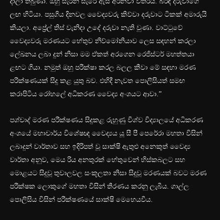
දාලා තිබුණා. ඔහු සැරින් සැරේ ඇස් අරිනවා විතරයි. බිරිඳ දරුවාගේ
ලඟ හිටියා. පසුගිය දිනවල වෛද්‍යවරු කිව්වා දරුවාට ටිකක් අමාරුයි
කියලා. අප්‍රේල් තිස් වැනිදා උදේ දරුවා නැති වුණා. වාට්ටුවේ
වෛද්‍යවරු මරණයට හේතුව නිව්මෝනියාව ලෙස සඳහන් කරලා
ලේඛනය ලබා දුන් නිසා මම ඒකත් අරගෙන රෙජිස්ටර් මහත්තයා
ළඟට ගියා. නමුත් ඔහු පරීක්ෂා කරල බලල කීවා මේ සඳහා මරණ
පරීක්ෂණයක් සිදු කළ යුතු බව. එහිදී නැවත පොලිසියත් සමඟ
කරාපිටිය රෝහලේ අධිකරණ වෛද්‍ය අංශයට ආවා.”
පශ්චාද් මරණ පරීක්ෂණය සිදුකළ රුහුණු විශ්ව විද්‍යාලයේ අධිකරණ
අංශයේ මහාචාර්ය විශේෂඥ වෛද්‍යය යූ සී පී පෙරේරා මහතා විසින්
ලබාදුන් වාර්තාව සහ ඉදිරිපත් වූ සාක්ෂි ඇතුළු අනෙකුත් වෛද්‍ය
වාර්තා අනුව, මෙය රිය අනතුරක් හේතුවෙන් හිස්කබලට සහ
මොළයට සිදුවූ තුවාලවල සංකූලතා නිසා සිදුවූ මරණයක් බවට මරණ
පරීක්ෂක ලොකුගේ මහතා විසින් තීරණය කරනු ලැබීය. ගාල්ල
පොලිසිය විසින් පරීක්ෂණයේ සාක්ෂි මෙහෙයවීය.