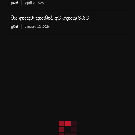
පුවත්
April 2, 2026
රිය අනතුරු තුනකින්, අට දෙනකු මරුට
පුවත්
January 12, 2026