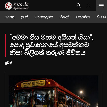
Home
පුවත්
දේශපාලනය
විදෙස්
ව්‍යාපාරික
විශේෂ
“අම්මා ගිය මඟම අයියත් ගියා”,
පොදු ප්‍රවාහනයේ අසමත්කම
නිසා බිලිගත් තරුණ ජීවිතය
පුවත්