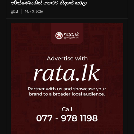
පරීක්ෂණයකින් තොරව නිදහස් කරලා
පුවත්
May 3, 2026