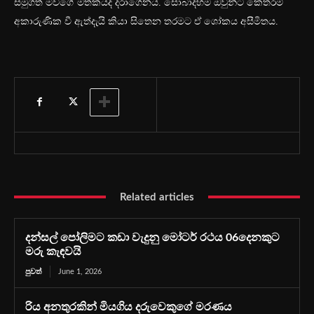
සමුගත් මවගේ මතකයද දරාගෙනය. සොබාදහම ඔවුන්ට කෙතරම්
අකාරුණික වී ඇත්දැයි කියා සිතෙන තරමට ඒ ශෝකය අසීමිතය.
Related articles
දන්සල් පෝලිමට කඩා වැදුනු මෝටර් රථය 06දෙනකුට
මරු කැඳවයි
පුවත්
June 1, 2026
රිය අනතුරකින් මියගිය දරුවෙකුගේ මරණය