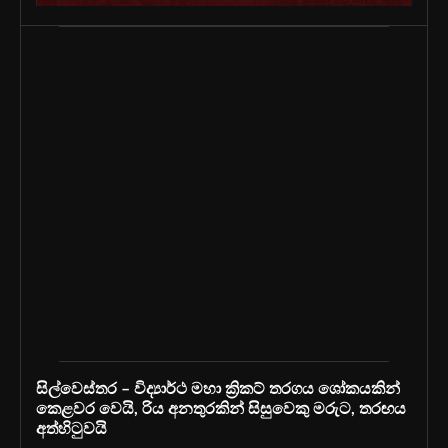
සිල්වෙස්තර – විද්‍යාර්ථ මහා ක්‍රිකට් තරගය ශෝකයකින්
කෙළවර වෙයි, රිය අනතුරකින් සිසුවෙකු මරුට, තරඟය
අත්හිටුවයි