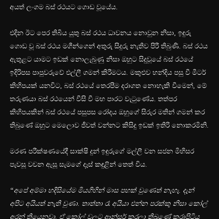
අයත් ලංගම බස් රථයට ගොඩ වූයේය.
එදින ඊට පෙර තිබිය යුතු බස් රථය ධාවනය නොවුන නිසා, ඉඳුරු
ගොඩ වූ බස් රථය මගීන්ගෙන් අතුරු සිදුරු නැතිව පිරී තිබුණි. බස් රථය
ඇතුළට යාමට ඉඩක් නොලැබුණු නිසා ඔහුට සිදුවූයේ බස් රථයේ
ඉදිරිපස පාපුවරුවේ එල්ලී ගමන් කිරීමටය. මකුළුව හන්දිය පසු වී මීටර්
කිහිපයක් යනවිට, බස් රථයේ තෙරපීම දරාගත නොහැකි වීමෙන්, මේ
තරුණයා බස් රථයෙන් වීසි වී මහ පාරට වැටුණේය. තත්පර
කිහිපයකින් බස් රථයේ පසුපස රෝදය ඔහුගේ සිරුර මතින් ගමන් කර
තිබුණේ ඔහුට මෙලොව ජීවත් වන්නට කිසිදු ඉඩක් ඉතිරි නොකරමිනි.
මරණ පරීක්ෂණයේදී සාක්ෂි දුන් ඉඳුරුගේ මල්ලී වන සජන මිහිසර
පැවසූ වචන ඇසූ සැමගේ දෑස් කඳුළින් තෙත් විය.
“අපේ අම්මා හදිසියේම මියගිහින් මාස පහක් වුණෙත් නැහැ. දැන්
අපිට අයියත් නැති වුණා. තාත්තා රෑ අයියා එන්න පරක්කු නිසා කෝල්
අරන් තියෙනවා. ඒ කෝල් වලට ආන්සර් කරලා තිබුණේ කරාපිටිය