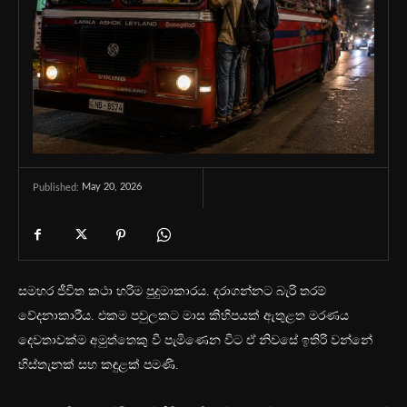
May 20, 2026
Published:
සමහර ජීවිත කථා හරිම පුදුමාකාරය. දරාගන්නට බැරි තරම්
වේදනාකාරීය. එකම පවුලකට මාස කිහිපයක් ඇතුළත මරණය
දෙවතාවක්ම අමුත්තෙකු වී පැමිණෙන විට ඒ නිවසේ ඉතිරි වන්නේ
හිස්තැනක් සහ කඳුළක් පමණි.