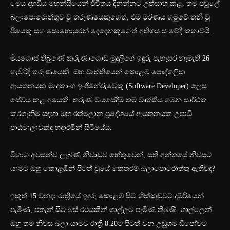
මෙය දහඩිය මහන්සියෙන් ජීවිතය දිනන්නට උත්සාහ කළ, තම පවුලේ
බලාපොරොත්තුව වූ තරුණයෙකුගේත්, එම මරණය හමුවේ තනි වූ
පියෙකු සහ සොහොයුරන් දෙදෙනකුගේත් අතිශය සංවේදී කතාවයි.
මියගොස් තිබුණේ කරුණාගොඩ මුදලිගේ ඉඳුරු පැහැසර නැමැති 26
හැවිරිදි තරුණයෙකි. ඔහු වෘත්තියෙන් කොළඹ පෞද්ගලික
ආයතනයක මෘදුකාංග ඉංජිනේරුවෙකු (Software Developer) ලෙස
සේවය කළ අයෙකි. තරුණ වයසේදීම තම වෘත්තීය ගමන සාර්ථක
කරගැනීම සඳහා ඔහු රත්මලාන ප්‍රදේශයේ ආයතනයක උපාධි
පාඨමාලාවක්ද හදාරමින් සිටියේය.
විභාග අවසන්ව ලැබුණු නිවාඩුව හේතුවෙන්, සති අන්තයේ නිවසට
යාමට ඔහු කොළඹින් පිටත් වූයේ කෙතරම් බලාපොරොත්තු ඇතිවද?
ඉකුත් 15 වනදා රාත්‍රියේ ඉඳුරු කොළඹ සිට හික්කඩුවට දුම්රියෙන්
පැමිණ, එතැන් සිට බස් රථයකින් ගාල්ලට පැමිණ තිබුණි. ගාල්ලෙන්
ඔහු තම නිවස බලා යාමට රාත්‍රී 8.20ට පිටත් වන උඩුගම ඩිපෝවට