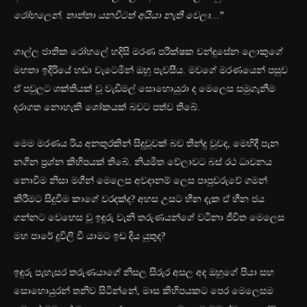
රෝහලෙන්. තාත්තා යනවිටත් අයියා නැති වෙලා…”
ගාල්ල ජාතික රෝහලේ හදිසි මරණ පරීක්ෂක චන්දුසේන ලොකුගේ
මහතා ඉදිරියේ හඬා වැටෙමින් ඔහු පැවසීය. මවගේ මරණයෙන් පසුව
ඒ පවුලට ශක්තියක් වූ වැඩිමල් සොහොයුරා ද මෙලෙස සමුගැනීම
දරාගත නොහැකි ශෝකයක් බවට පත්ව තිබේ.
මෙම මරණය රිය අනතුරකින් සිදුවූවක් බව තීන්දු වුවද, මෙහිදී පැන
නගින ප්‍රශ්න කිහිපයක් තිබේ. නියමිත වේලාවට බස් රථ ධාවනය
නොවීම නිසා මගීන් මෙලෙස අවදානම් ලෙස පාපුවරුවේ ගමන්
කිරීමට සිදුවීම කාගේ වරදක්ද? අහස උසට හීන දැක ඒ හීන ජය
ගන්නට වෙහෙස වූ ඉඳුරු වැනි තරුණයන්ගේ වටිනා ජීවිත මෙලෙස
මහ පාරේ දූවිලි වී යාමට ඉඩ දිය යුතුද?
ඉඳුරු පැහැසර තරුණයාගේ නිසල සිරුර අසල අද ඔහුගේ පියා සහ
සොහොයුරන් තනිව සිටින්නේ, මාස කිහිපයකට පෙර මෙලෙසම