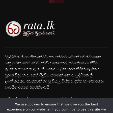
“බුද්ධිමත් ශ්‍රී ලාංකිකයන්ට” යන තේමාව යටතේ පවත්වාගෙන
යනු ලබන මෙම වෙබ් අඩවිය තොරතුරු සම්ප්‍රේෂණය කිරීම
ඉලක්ක කරගෙන ඇත. ශ්‍රී ලංකාව මූලික කරගනිමින් ලෝකය
පුරාම සිදුවන වැදගත් සිදුවීම් පමණක් නොව බුද්ධිමත් ශ්‍රී
ලාංකිකයකුට අවශ්‍යවන්නා වූ සියලු විස්තර, දත්ත හා තොරතුරු
සැපයීම අපගේ අපේක්ෂාවයි.
Facebook
Instagram
We use cookies to ensure that we give you the best
Youtube
experience on our website. If you continue to use this site we