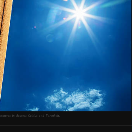
tures in degrees Celsius and Farenheit.