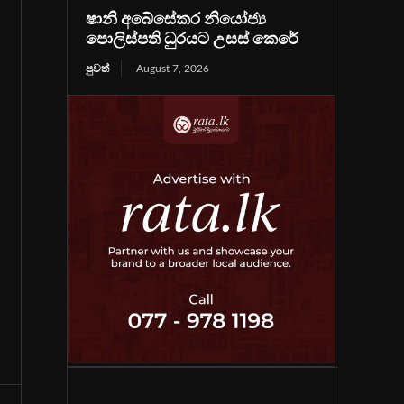
ෂානි අබේසේකර නියෝජ්‍ය
පොලිස්පති ධුරයට උසස් කෙරේ
පුවත්
August 7, 2026