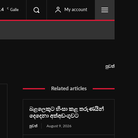
C
.4
My account
Galle
පුවත්
Related articles
බළලෙකුට හිංසා කළ තරුණයින්
දෙදෙනා අත්අඩංගුවට
පුවත්
August 9, 2026