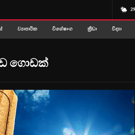
29
ස්
ව්‍යාපාරික
විශේෂාංග
ක්‍රීඩා
විද්‍යා
ෙඩ ගොඩක්