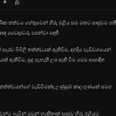
ුණික තත්වය ‍හේතුවෙන් හිරු එළිය සම මතට සෘජුවම පත
ඥ වෛද්‍යවරු පෙන්වා දෙති.
 සැරව බිබිලි තත්ත්වයක් ඇතිවීම, දහදිය වැඩිවශයෙන්
යක් ඇතිවීම, සුදු පැහැති ලප ඇති වීම මෙම ආසාදිත
ත්ත්වයන්ගේ වැඩිවීමක්ද උණුසුම් කාලගුණයත් සමග
්ට බැවින් ඔවුන් හැකිතාක් සෘජුව හිරු එළියට