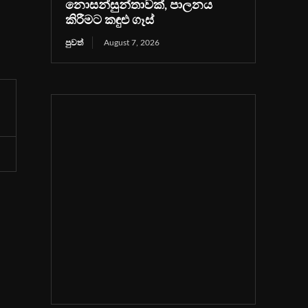
නොසන්සුන්තාවක්, පාලනය
කිරීමට කඳුළු ගෑස්
පුවත්
August 7, 2026