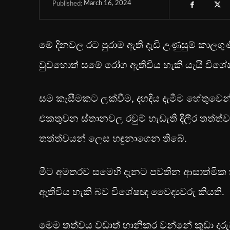
March 16, 2024
Published:
මේ දිනවල රට පුරාම ඇති දැඩි උණුසුම් කාලග
වුවහොත් සමේ රෝග ඇතිවිය හැකි යැයි විශේෂ
සම කැසීමකට ලක්වීම, දහදිය දැමීම හේතුවෙන්
එකතුවන ස්තානවල රවුම් හැඩැති දිලීර තත්ත්ව
තත්ත්වයන් ලෙස හඳුනාගෙන තිබේ.
මීට අමතරව සමෙහි දැනට පවතින ආසාත්මික ත
ඇතිවිය හැකි බව විශේෂඥ වෛද්‍යවරු කියති.
මෙම තත්වය වඩාත් හානිකර වන්නේ කුඩා දරුවන