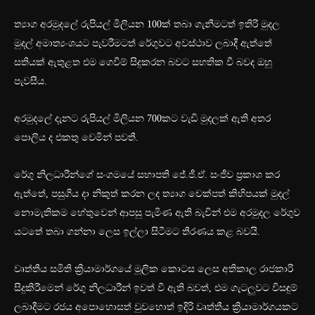
ත්‍යාග අරමුදලේ රුපියල් මිලියන 100ක් තබා ගැනීමටත් ඉතිරි මුදල
මුදල් අමාත්‍යංශයට පැවරීමටත් රේගුවට අවස්ථාව ලබාදී ඇත්තේ
සතියක් ඇතුළත එම ගෙවීම් සිදුකරන බවට සහතික වී බවද ඔහු
පැවසීය.
අරමුදලේ දැනට රුපියල් මිලියන 700කට වැඩි මුදලක් ඇති අතර
පොලිය ද එකතු වෙමින් පවතී.
රේගු නිලධාරීන්ගේ සංගමයේ සභාපති ජේ.ජී.ඒ. සංජීව ප්‍රකාශ කර
ඇත්තේ, පසුගිය දා නිකුත් කරන ලද ත්‍යාග චෙක්පත් කිහිපයක් මුදල්
නොමැතිකම හේතුවෙන් ආපසු පැමිණ ඇති බැවින් එම අරමුදල රේගුව
යටතේ තබා ගන්නා ලෙස ඉල්ලා සිටීමට තීරණය කළ බවයි.
වෘත්තීය සමිති ක්‍රියාමාර්ගයේ මූලික කොටස ලෙස අතිකාල රාජකාරි
සිදුකිරීමෙන් රේගු නිලධාරීන් ඉවත් වී ඇති බවත්, එම ගැටලුවට විසඳුම්
ලබාදීමට රජය අපොහොසත් වුවහොත් ඉදිරි වෘත්තීය ක්‍රියාමාර්ගයකට