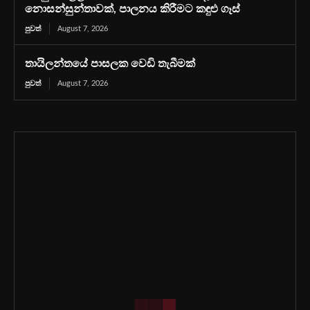
නොසන්සුන්තාවක්, පාලනය කිරීමට කඳුළු ගෑස්
පුවත්
August 7, 2026
තායිලන්තයේ පාසලක වෙඩි තැබීමක්
පුවත්
August 7, 2026