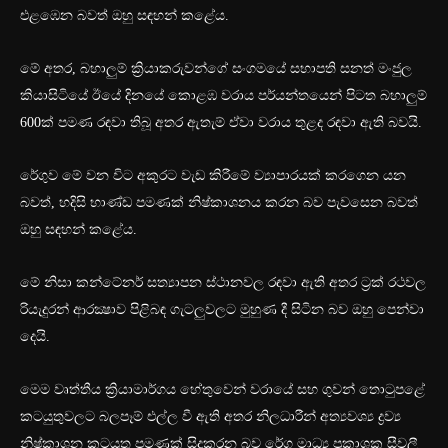
එළඹෙන බවත් ඔහු සඳහන් කළේය.
මේ අතර, බහාලුම් ක්‍රියාකරුවන්ගේ සංගමයේ සභාපති සනත් මංජුල
කියාසිටියේ ඊයේ දිනයේ කොළඹ වරාය පර්යන්තයෙන් පිටත බහාලුම්
600ක් පමණ රඳවා තිබූ අතර ඇතැම් ඒවා වරාය තුළද රඳවා ඇති බවයි.
රේගුව මේ වන විට අකුරට වැඩ කිරීමේ ව්‍යාපාරයක් කරගෙන යන
බවත්, හදිසි භාණ්ඩ පමණක් නිෂ්කාශනය කරන බව පැවසෙන බවත්
ඔහු සඳහන් කළේය.
මේ නිසා කන්ටේනර් සත්‍යාපන ස්ථානවල රඳවා ඇති අතර ට්‍රක් රථවල
රියැදුරන් ආරක්‍ෂාව පිළිබඳ ගැටලුවලට මුහුණ දී සිටින බව ඔහු පෙන්වා
දෙයි.
මෙම වෘත්තීය ක්‍රියාමාර්ගය හේතුවෙන් වරායේ සහ ගුවන් තොටුපළේ
කටයුතුවලට බලපෑම් එල්ල වී ඇති අතර නිලධාරීන් අත්‍යවශ්‍ය ද්‍රව්‍ය
නිෂ්කාශන කටයුතු පමණක් සිදුකරන බව රේගු මාධ්‍ය ප්‍රකාශක සීවලී