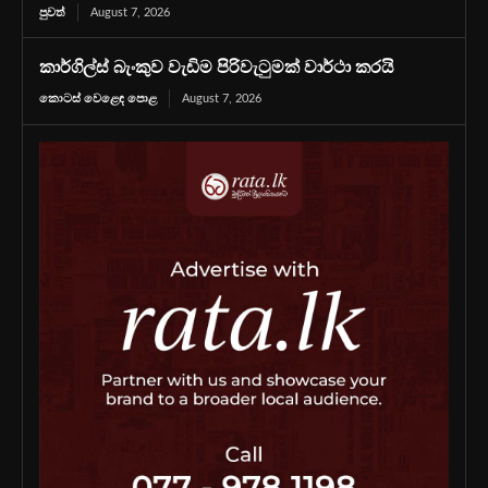
පුවත්
August 7, 2026
කාර්ගිල්ස් බැංකුව වැඩිම පිරිවැටුමක් වාර්ථා කරයි
කොටස් වෙළෙඳ පොළ
August 7, 2026