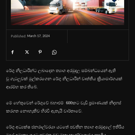
March 17, 2024
Published:
රේගු නිලධාරීන්ට ලබාදෙන ත්‍යාග අරමුදල සම්බන්ධයෙන් ඇති
වූ ගැටලුවක් මුල්කරගෙන රේගු නිලධාරීන් වෘත්තීය ක්‍රියාමාර්ගයක්
ආරම්භ කර තිබේ.
මේ හේතුවෙන් රේගුවේ බහාළුම් 600කට වැඩි ප්‍රමාණයක් නිදහස්
කරගත නොහැකිව හිරවී ඇතැයි වාර්තාවේ.
රේගු අධ්‍යක්ෂ ජනරාල්වරයා යටතේ පවතින ත්‍යාග අරමුදලේ ඉතිරිය