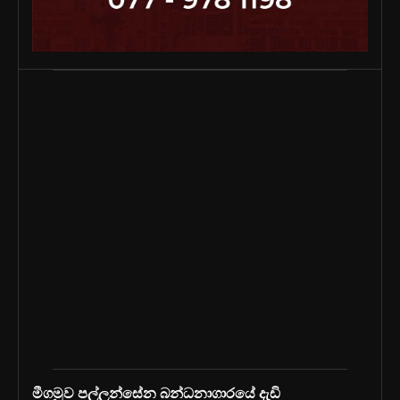
මීගමුව පල්ලන්සේන බන්ධනාගාරයේ දැඩි