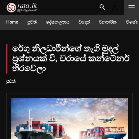
Home
පුවත්
දේශපාලනය
විදෙස්
ව්‍යාපාරික
විශේෂ
රේගු නිලධාරීන්ගේ තෑගි මුදල්
ප්‍රශ්නයක් වී, වර‍ායේ කන්ටේනර්
හිරවෙලා
පුවත්