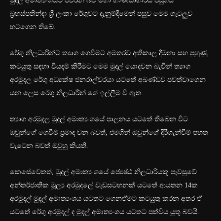
මුදල් අමාත්‍යංශයට පවරන බව මහා භාණ්ඩාගාරය පසුගිය
බ්‍රහස්පතින්දා ශ්‍රී ලංකා රේගුවට දැනුම්දීමෙන් පසුව මෙම ගැටලුව
හටගෙන තිබේ.
රේගු නිලධාරීන්ට ත්‍යාග ගෙවීමට අමතරව අතිකාල දීමනා සහ පුහුණු
කටයුතු සඳහා වියදම් කිරීමට මෙම මුදල් යොදවන බැවින් ත්‍යාග
අරමුදල රේගු අධ්‍යක්ෂ ජනරාල්වරයා යටතේ අඛණ්ඩව පවත්වාගෙන
යන ලෙස රේගු නිලධාරීන් ගේ ඉල්ලීම වී ඇත.
ත්‍යාග අරමුදල මුදල් අමාත්‍යංශයේ පාලනය යටතේ තිබෙන විට
ඔවුන්ගේ ගෙවීම් ප්‍රමාද වන බවත්, එමගින් ඔවුන්ගේ දිරිගැන්වීම් පහත
වැටෙන බවත් ඔවුහු කියති.
කෙසේවෙතත්, මුදල් අමාත්‍යංශයේ ජ්‍යෙෂ්ඨ නිලධාරියකු පැවසුවේ
අන්තර්ජාතික මූල්‍ය අරමුදලේ වැඩසටහනක් යටතේ ආයතන 14ක
අරමුදල් මුදල් අමාත්‍යංශය යටතට ගෙනඒමට කටයුතු කරන අතර ඒ
යටතේ රේගු අරමුදල් ද මුදල් අමාත්‍යංශය යටතට පත්විය යුතු බවයි.