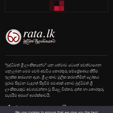
“බුද්ධිමත් ශ්‍රී ලාංකිකයන්ට” යන තේමාව යටතේ පවත්වාගෙන
යනු ලබන මෙම වෙබ් අඩවිය තොරතුරු සම්ප්‍රේෂණය කිරීම
ඉලක්ක කරගෙන ඇත. ශ්‍රී ලංකාව මූලික කරගනිමින් ලෝකය
පුරාම සිදුවන වැදගත් සිදුවීම් පමණක් නොව බුද්ධිමත් ශ්‍රී
ලාංකිකයකුට අවශ්‍යවන්නා වූ සියලු විස්තර, දත්ත හා තොරතුරු
සැපයීම අපගේ අපේක්ෂාවයි.
Facebook
Instagram
We use cookies to ensure that we give you the best