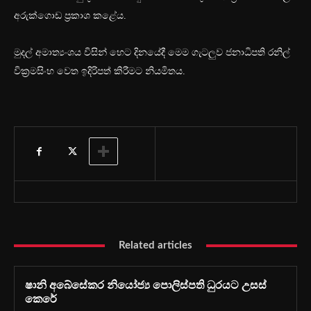
අරුක්ගොඩ ප්‍රකාශ කළේය.
මුදල් අමාත්‍යංශය විසින් හෙට දිනයේදී මෙම ගැටලුව ජනාධිපති රනිල්
වික්‍රමසිංහ වෙත ඉදිරිපත් කිරීමට නියමිතය.
Related articles
ෂානි අබේසේකර නියෝජ්‍ය පොලිස්පති ධුරයට උසස්
කෙරේ