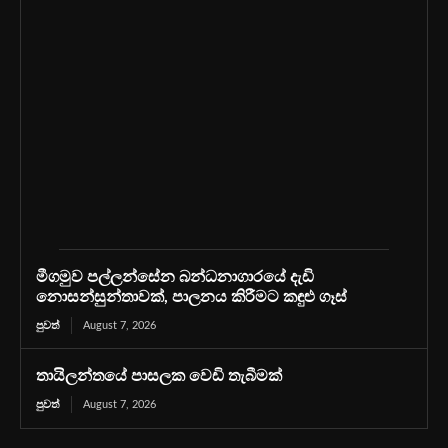
මීගමුව පල්ලන්සේන බන්ධනාගාරයේ දැඩි
නොසන්සුන්තාවක්, පාලනය කිරීමට කඳුළු ගෑස්
පුවත්
August 7, 2026
තායිලන්තයේ පාසලක වෙඩි තැබීමක්
පුවත්
August 7, 2026