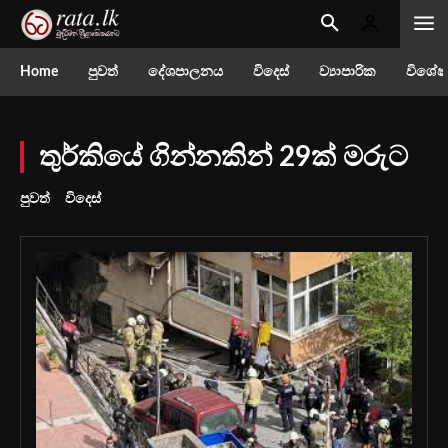
Home
පුවත්
දේශපාලනය
විදෙස්
ව්‍යාපාරික
විශේෂ
තුර්කියේ ගින්නකින් 29ක් මරුට
පුවත්
විදෙස්