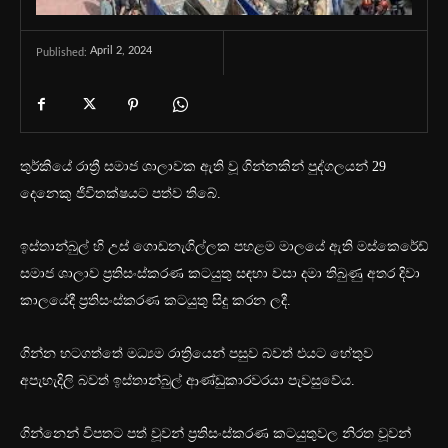
April 2, 2024
Published:
තුර්කියේ රාත්‍රී සමාජ ශාලාවක ඇති වූ ගින්නකින් පුද්ගලයන් 29
දෙනෙකු ජීවිතක්ෂයට පත්ව තිබේ.
ඉස්තාන්බුල් හි උස් ගොඩනැගිල්ලක පහළම මාලයේ ඇති මස්කෙරේඩ්
සමාජ ශාලාව ප්‍රතිසංස්කරණ කටයුතු සඳහා වසා දමා තිබුණු අතර දිවා
කාලයේදී ප්‍රතිසංස්කරණ කටයුතු සිදු කරන ලදී.
ගින්න හටගත්තේ මධ්‍යම රාත්‍රියෙන් පසුව බවත් එයට හේතුව
අපැහැදිලි බවත් ඉස්තාන්බුල් ආණ්ඩුකාරවරයා පැවසුවේය.
ගින්නෙන් විපතට පත් වූවන් ප්‍රතිසංස්කරණ කටයුතුවල නිරත වූවන්