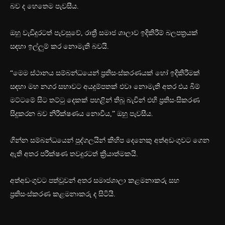
බව ද හෙතෙම පැවසීය.
ඔහු වැඩිදුරටත් පැවසුවේ, රාත්‍රී සමාජ ශාලාව ඉදිකිරීම් බලපත්‍රයක්
සඳහා ඉල්ලුම් කර නොමැති බවයි.
“මෙම ස්ථානය සම්බන්ධයෙන් ප්‍රතිසංස්කරණයක් හෝ ඉදිකිරීමක්
සඳහා මහ නගර සභාවට අයදුම්පතක් එවා නොමැති අතර එය බිම්
මට්ටමේ සිට තට්ටු දෙකක් පහළින් තිබූ බැවින් එහි ප්‍රතිසංසිකරණ
සිදුකරන බව නිරීක්ෂණය නොවීය,” ඔහු පැවසීය.
ගින්න සම්බන්ධයෙන් පුද්ගලයින් කිහිප දෙනෙකු අත්අඩංගුවට ගෙන
ඇති අතර පරීක්ෂණ තවදුරටත් ක්‍රියාත්මකයි.
අත්අඩංගුවට පත්වූවන් අතර සමාජශාලා කළමනාකරු සහ
ප්‍රතිසංස්කරණ කළමනාකරු ද සිටියි.