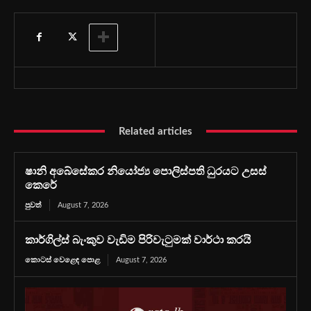
Related articles
ෂානි අබේසේකර නියෝජ්‍ය පොලිස්පති ධුරයට උසස්
කෙරේ
පුවත්
August 7, 2026
කාර්ගිල්ස් බැංකුව වැඩිම පිරිවැටුමක් වාර්ථා කරයි
කොටස් වෙළෙඳ පොළ
August 7, 2026