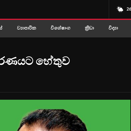
26
ස්
ව්‍යාපාරික
විශේෂාංග
ක්‍රීඩා
විද්‍යා
මරණයට හේතුව