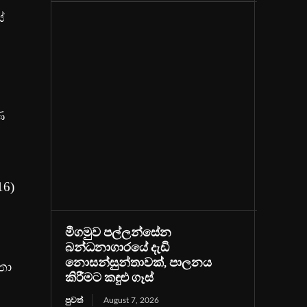
ේ
ණ
16)
මීගමුව පල්ලන්සේන
බන්ධනාගාරයේ දැඩි
නොසන්සුන්තාවක්, පාලනය
තා
කිරීමට කඳුළු ගෑස්
පුවත්
August 7, 2026