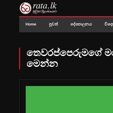
Home
පුවත්
දේශපාලනය
විදෙ
තෙවරප්පෙරුමගේ 
මෙන්න