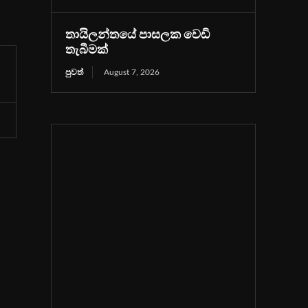
තායිලන්තයේ පාසලක වෙඩි
තැබීමක්
පුවත්
August 7, 2026