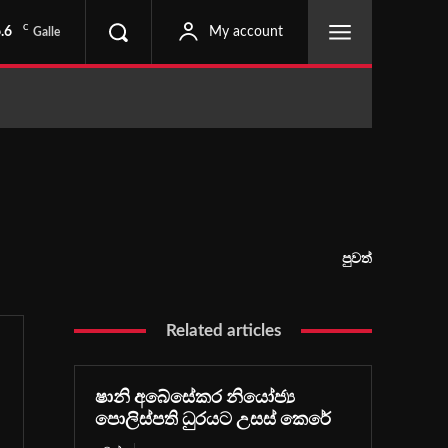
C
.6
My account
Galle
පුවත්
Related articles
ෂානි අබේසේකර නියෝජ්‍ය
පොලිස්පති ධුරයට උසස් කෙරේ