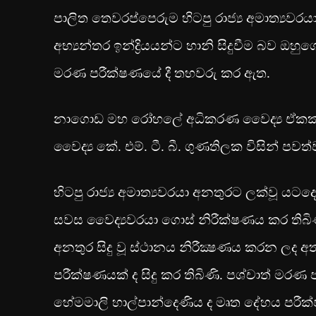
පාලිත තෙවරප්පෙරුම හිටපු රාජ්‍ය අමාත්‍යව
අභ්‍යන්තර ඉන්ද්‍රියයන්ට හානි සිදුවීම බව ඔහ
මරණ පරීක්ෂණයේ දී තහවරු කර ඇත.
නාගොඩ මහ රෝහලේ අධිකරණ වෛද්‍ය ඒකකයේ 
වෛද්‍ය කේ. එම්. ටී. බී. ගුණතිලක විසින් පවත්
හිටපු රාජ්‍ය අමාත්‍යවරයා අනතුරට ලක්වූ යට
සවස වෛද්‍යවරයා ගොස් නිරීක්ෂණය කර තිබිණ
අනතුර සිදු වූ ස්ථානය නිරීක්‍ෂණය කරන ලද අත
පරීක්ෂණයක් ද සිදු කර තිබිණි. පශ්චාත් මරණ ප
හේමමාලි හාල්පාන්දෙණිය ද මෘත දේහය පරීක්