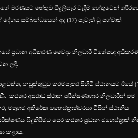
රයාගේ මරණයට හේතුව විදුලිසැර වැදීම හේතුවෙන් ශරීරය
ුගේ දේහය සම්බන්ධයෙන් අද (17) පැවැත් වූ පශ්චාත්
ප්‍රධාන අධිකරණ වෛද්‍ය නිලධාරී විශේෂඥ අධිකර
වන ලදී.
දොළවත්ත, නවුත්තුඩුව කරම්පෑතර පිහිටි ස්ථානයට ඊයේ (
ි. කළුතර අපරාධ ස්ථාන පරීක්ෂණාගාර නිලධාරීන් එම
ර, මතුගම අතිරේක මහෙස්ත්‍රාත්වරයා විසින් ස්ථානීය
රීක්ෂණය සිදුකිරීමට පෙර කළුතර ප්‍රධාන මහෙස්ත්‍රාත් නී
ෂා කළාය.