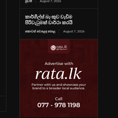
පුවත්
August 7, 2026
කාර්ගිල්ස් බැංකුව වැඩිම
පිරිවැටුමක් වාර්ථා කරයි
කොටස් වෙළෙඳ පොළ
August 7, 2026