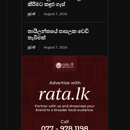
කිරීමට කඳුළු ගෑස්
පුවත්
August 7, 2026
තායිලන්තයේ පාසලක වෙඩි
තැබීමක්
පුවත්
August 7, 2026