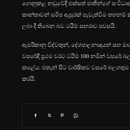
ගොනුකළ නඩුවේදී එක්සත් ජාතීන්ගේ සංවිධාන
කාන්තාවන් සමීප ඇසුරක් පැවැත්වීම තහනම් ක
ලබා දී තිබෙන බව ටයිම් සඟරාව පවසයි.
ඇමරිකානු විද්වතුන්, දේශපාලනඥයන් සහ මාධ්
වසරේදී ප්‍රථම වරට ටයිම් 100 නමින් වසරේ බ
කළේය. එතැන් සිට වාර්ෂිකව වසරේ බලගතුම ප
කරයි.