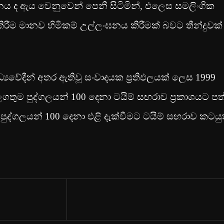
ය ද ඇය වෙනුවෙන් පෙනී සිටිමින්, එලෙස සමලිංගික
ිරීම මානව හිමිකම් උල්ලංඝනය කිරීමක් බවට තීන්දුවක්
‍යවේදීන් අතර ඇතිවූ සංවාදයක ප්‍රතිඵලයක් ලෙස 1999
ලගතුම පුද්ගලයන් 100 දෙනා ටයිම් සඟරාව ප්‍රකාශයට පත
ුද්ගලයන් 100 දෙනා එළි දැක්වීමට ටයිම් සඟරාව කටයු