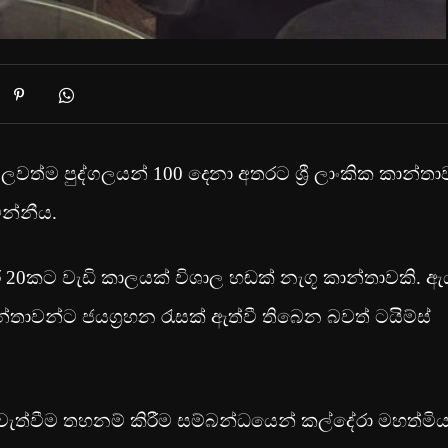
වත්ම පුද්ගලයන් 100 දෙනා අතරට ශ්‍රී ලාංකික කාන්තා
න්නීය.
වසර 20කට වැඩි කාලයක් විශාල හඬක් නැගූ කාන්තාවකි. ඇ
ාවන්ට ජයග්‍රහන රැසක් ඇත්වී තිබෙන බවත් ටයිම්ස්
 පැවැත්වීම තහනම් කිරීම සම්බන්ධයෙන් කල්දේරා මහත්මි