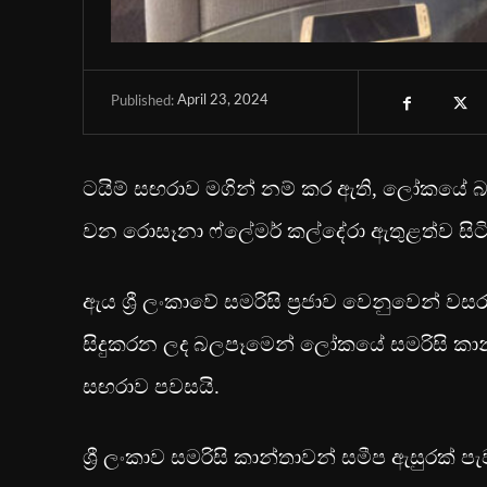
April 23, 2024
Published:
ටයිම් සඟරාව මගින් නම් කර ඇති, ලෝක‍යේ බල
වන රොසෑනා ෆ්ලේමර් කල්දේරා ඇතුළත්ව සිටි
ඇය ශ්‍රී ලංකාවේ සමරිසි ප්‍රජාව වෙනුවෙන් 
සිදුකරන ලද බලපෑමෙන් ලෝකයේ සමරිසි කාන්ත
සඟරාව පවසයි.
ශ්‍රී ලංකාව සමරිසි කාන්තාවන් සමීප ඇසුරක්