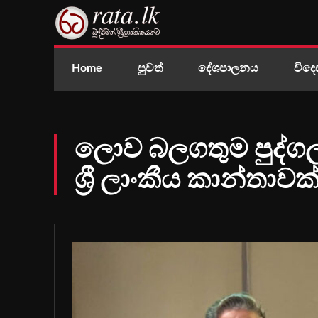
Home
පුවත්
දේශපාලනය
විදෙ
ලොව බලගතුම පුද්ග
ශ්‍රී ලාංකීය කාන්තාවක