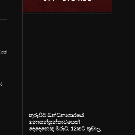
වක්
ය
කුරුවිට බන්ධනාගාරයේ
නොසන්සුන්තාවයෙන්
ය
දෙදෙනෙකු මරුට, 12කට තුවාල