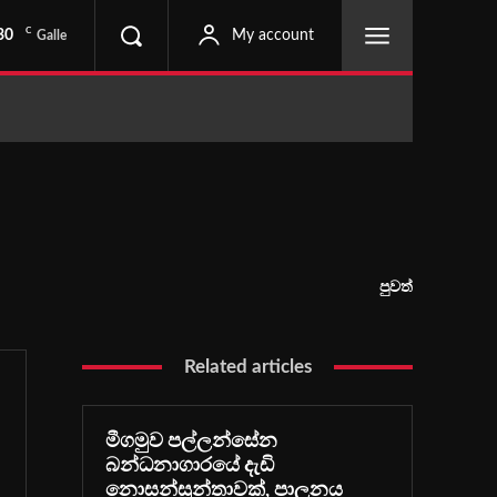
C
30
My account
Galle
පුවත්
Related articles
මීගමුව පල්ලන්සේන
බන්ධනාගාරයේ දැඩි
නොසන්සුන්තාවක්, පාලනය