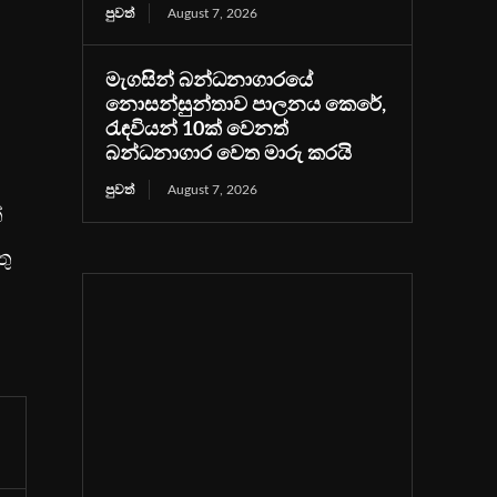
පුවත්
August 7, 2026
මැගසින් බන්ධනාගාරයේ
නොසන්සුන්තාව පාලනය කෙරේ,
රැඳවියන් 10ක් වෙනත්
බන්ධනාගාර වෙත මාරු කරයි
පුවත්
August 7, 2026
්
තු