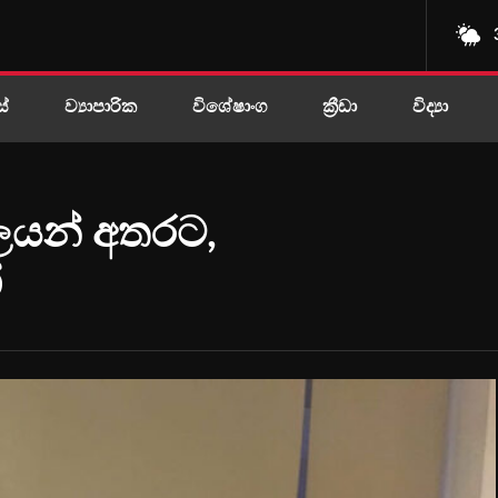
ස්
ව්‍යාපාරික
විශේෂාංග
ක්‍රීඩා
විද්‍යා
ලයන් අතරට,
්