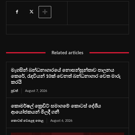
Related articles
මැගසින් බන්ධනාගාරයේ නොසන්සුන්තාව පාලනය
කෙරේ, රැඳවියන් 10ක් වෙනත් බන්ධනාගාර වෙත මාරු
කරයි
පුවත්
August 7, 2026
කොමර්ෂල් ක්‍රෙඩිට් සමාගමේ කොටස් දේශීය
ආයෝජකයන් මිලදී ගනී
කොටස් වෙළෙඳ පොළ
August 6, 2026