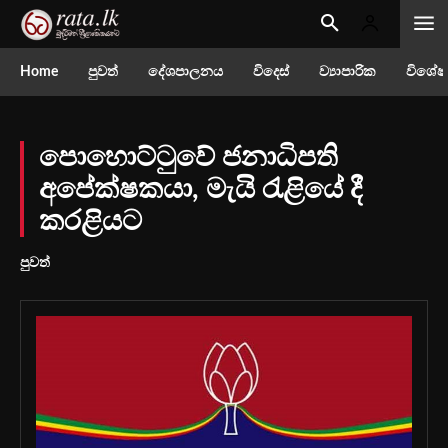
Home
පුවත්
දේශපාලනය
විදෙස්
ව්‍යාපාරික
විශේෂ
පොහොට්ටුවේ ජනාධිපති
අපේක්ෂකයා, මැයි රැළියේ දී
කරළියට
පුවත්