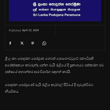
April 23, 2024
Published:
ශ්‍රී ලංකා පොදුජන පෙරමුණ හෙවත් පොහොට්ටුවේ ජනාධිපති
අපේක්ෂකයා කවරුන්ද යන්න මැයි රැළියේ දී ප්‍රකාශයට පත්කරන බව
පක්ෂයේ අභ්‍යන්තර ආරංචිමාර්ග සඳහන් කරයි.
පොදුජන පෙරමුණේ මැයි රැළිය කැම්බල් පිටියේ දී පැවැත්වීමට
නියමිතය.