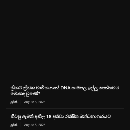
ක්‍රිකට් ක්‍රීඩක චාමිකගෙන් DNA සාම්පල ඉල්ලූ පෙත්සමට
මොකද වුණේ?
පුවත්
August 5, 2026
හිටපු ඇමති අකිල 18 දක්වා රක්ෂිත බන්ධනාගාරයට
පුවත්
August 5, 2026