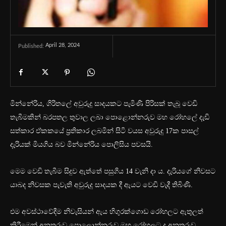
April 28, 2024
Published:
මින්නේරිය, ගිරිතලේ අවුරුදු සාදයකට පැමිණි පිරිසක් තැබූ වෙඩි
තැබීමකින් බරපතල තුවාල ලබා පොළොන්නරුව මහ රෝහලේ දැඩි
සත්කාර ඒකකයේ ප්‍රතිකාර ලබමින් සිටි වයස අවුරුදු 17ක පාසල්
දැරියක් මියගිය බව මින්නේරිය පොලිසිය පවසයි.
මෙම වෙඩි තැබීම සිදුව ඇත්තේ පසුගිය 14 වැනි දා ය. දැරියගේ නිවසට
යාබද නිවසක පැවැති අවුරුදු සාදයක දී ඇයට වෙඩි වැදී තිබිණි.
එම අවස්ථාවේදීම නිවැසියන් ඇය හිගුරක්ගොඩ රෝහලට ඇතුලත්
කිරීමෙන් අනතුරුව පොලොන්නරුව මහ රෝහලට ද අනතුරුව