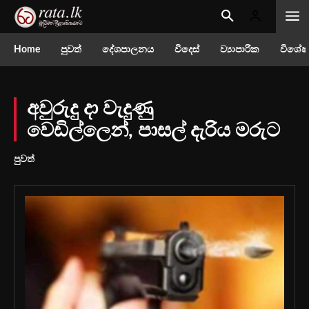
Home
පුවත්
දේශපාලනය
විදෙස්
ව්‍යාපාරික
විශේෂ
අවුරුදු දා වැදුණු
වෙඩිල්ලෙන්, පාසල් දැරිය මරුට
පුවත්