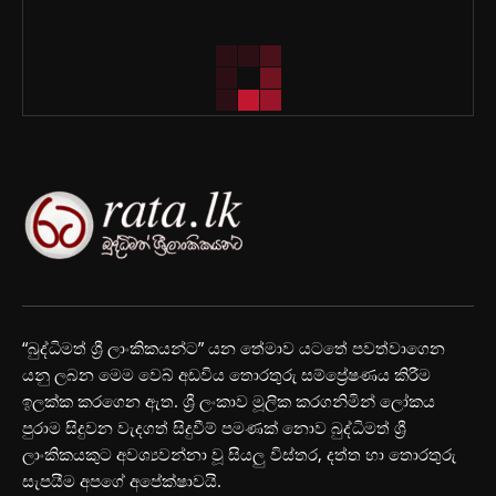
“බුද්ධිමත් ශ්‍රී ලාංකිකයන්ට” යන තේමාව යටතේ පවත්වාගෙන
යනු ලබන මෙම වෙබ් අඩවිය තොරතුරු සම්ප්‍රේෂණය කිරීම
ඉලක්ක කරගෙන ඇත. ශ්‍රී ලංකාව මූලික කරගනිමින් ලෝකය
පුරාම සිදුවන වැදගත් සිදුවීම් පමණක් නොව බුද්ධිමත් ශ්‍රී
ලාංකිකයකුට අවශ්‍යවන්නා වූ සියලු විස්තර, දත්ත හා තොරතුරු
සැපයීම අපගේ අපේක්ෂාවයි.