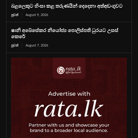
බළලෙකුට හිංසා කළ තරුණයින් දෙදෙනා අත්අඩංගුවට
පුවත්
August 9, 2026
ෂානි අබේසේකර නියෝජ්‍ය පොලිස්පති ධුරයට උසස්
කෙරේ
පුවත්
August 7, 2026