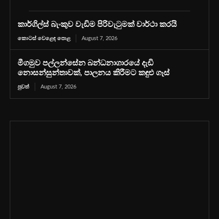
කාර්ගිල්ස් බැංකුව වැඩිම පිරිවැටුමක් වාර්ථා කරයි
කොටස් වෙළෙඳ පොළ
August 7, 2026
මීගමුව පල්ලන්සේන බන්ධනාගාරයේ දැඩි
නොසන්සුන්තාවක්, පාලනය කිරීමට කඳුළු ගෑස්
පුවත්
August 7, 2026