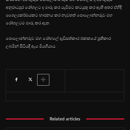
අනුරාධපුර රෝහලට ද මාරු කර යැවීමට කටයුතු කර ඇති අතර ඒහිදී
ශෛල්‍යකර්මයකට භාජනය කර නැවතත් පොලොන්නරුව මහ
රෝහලටම මාරු කර ඇත.
පොලොන්නරුව මහ රෝහලේ දැඩිසත්කාර එකකයේ ප්‍රතිකාර
ලබමින් සිටියදී ඇය මියගියාය.
Related articles