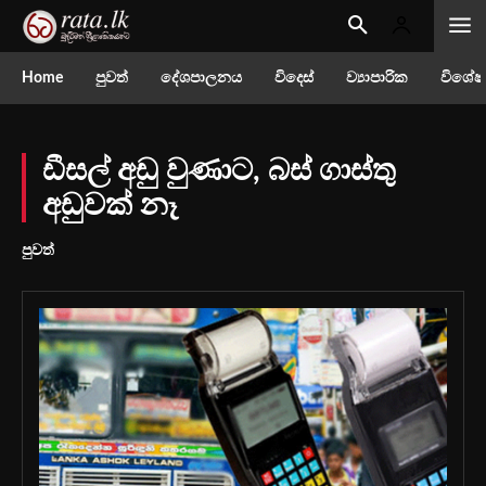
Home
පුවත්
දේශපාලනය
විදෙස්
ව්‍යාපාරික
විශේෂ
ඩීසල් අඩු වුණාට, බස් ගාස්තු
අඩුවක් නෑ
පුවත්