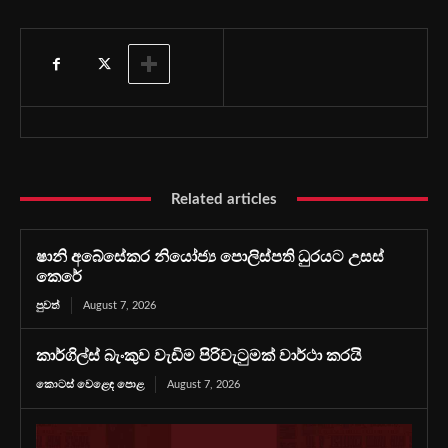
Related articles
ෂානි අබේසේකර නියෝජ්‍ය පොලිස්පති ධුරයට උසස්
කෙරේ
පුවත්
August 7, 2026
කාර්ගිල්ස් බැංකුව වැඩිම පිරිවැටුමක් වාර්ථා කරයි
කොටස් වෙළෙඳ පොළ
August 7, 2026