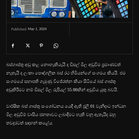
May 1, 2024
Published:
බස්ගාස්තු අඩු කළ නොහැකියැයි ද ඩීසල් මිල අඩුවීම ප්‍රමාණවත්
නැතැයි ද ලංකා පෞද්ගලික බස් රථ හිමියන්ගේ සංගමය කියයි. එම
සංගමයේ සභාපති ගැමුණු විජේරත්න කියා සිටියේ බස් ගාස්තු
අඩුකිරීමට නම් ඩීසල් මිල රුපියල් 55.00කින් අඩුවිය යුතු බවයි.
වාර්ෂික බස් ගාස්තු සංශෝධනය යෙදී ඇති ජූලි 01 වැනිදාට ඉන්ධන
මිල අඩුවීම් වාසිය ජනතාවට ලබාදීමට හැකි වනු ඇතැයිද ඔහු
තවදුරටත් සඳහන් කළේය.