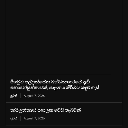
මීගමුව පල්ලන්සේන බන්ධනාගාරයේ දැඩි
නොසන්සුන්තාවක්, පාලනය කිරීමට කඳුළු ගෑස්
පුවත්
August 7, 2026
තායිලන්තයේ පාසලක වෙඩි තැබීමක්
පුවත්
August 7, 2026