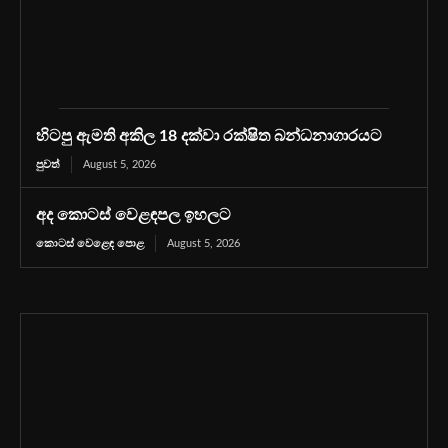
හිටපු ඇමති අකිල 18 දක්වා රක්ෂිත බන්ධනාගාරයට
පුවත්
August 5, 2026
අද කොටස් වෙළඳපල ඉහලට
කොටස් වෙළෙඳ පොළ
August 5, 2026