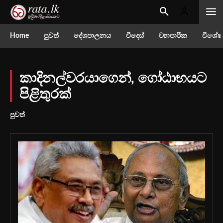
Home
පුවත්
දේශපාලනය
විදෙස්
ව්‍යාපාරික
විශේෂ
කාදිනල්වරයාගෙන්, ගෝඨාභයට
පිළිතුරක්
පුවත්