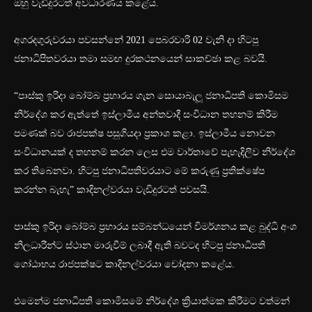
ඔහු වැඩිදුරටත් අවධාරණය කළේය.
අගරදගුරුවරයා පවසන්නේ 2021 පෙබරවාරි 02 වැනි දා හිටපු
ජනාධිපිතවරයා තමා සමඟ දුරකථනයෙන් සාකච්ඡා කළ බවයි.
“පාස්කු ඉරිදා බෝම්බ ප්‍රහාරය ගැන සොයාබැලූ ජනාධිපති කොමිසම
නිර්දේශ කර ඇත්තේ ඉස්ලාමීය අන්තවාදී සංවිධාන තහනම් කිරීම
පමණක් බව රාජපක්ෂ පසුගියදා ප්‍රකාශ කළා. ඉස්ලාමීය නොවන
සංවිධානයක් ද තහනම් කරන ලෙස එම වාර්තාවේ පැහැදිලිව නිර්දේශ
කර තිබෙනවා. හිටපු ජනාධිපතිවරයාට මේ කරුණු ප්‍රතික්ෂේප
කරන්න බැහැ” කාදිනල්වරයා වැඩිදුරටත් පවසයි.
පාස්කු ඉරිදා බෝම්බ ප්‍රහාරය සම්බන්ධයෙන් විමර්ශනය කළ බුද්ධි අංශ
නිලධාරීන්ට ස්ථාන මාරුවීම් ලබාදී ඇති බවටද හිටපු ජනාධිපති
ගෝඨාභය රාජපක්ෂට කාදිනල්වරයා චෝදනා කළේය.
එමෙන්ම ජනාධිපති කොමිසමේ නිර්දේශ ක්‍රියාත්මක කිරීමට වත්මන්