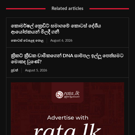
Related articles
කොමර්ෂල් ක්‍රෙඩිට් සමාගමේ කොටස් දේශීය
ආයෝජකයන් මිලදී ගනී
කොටස් වෙළෙඳ පොළ
August 6, 2026
ක්‍රිකට් ක්‍රීඩක චාමිකගෙන් DNA සාම්පල ඉල්ලූ පෙත්සමට
මොකද වුණේ?
පුවත්
August 5, 2026