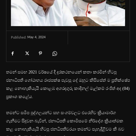
May 4, 2024
Published:
තමන් සමඟ 2021 වර්ෂයේ දී දුරකථනයෙන් කතා කරමින් හිටපු
ජනාධිපති ගෝඨාභය රාජපක්ෂ පැවසූ දේ ඔහුට කිසිසේත් ම ප්‍රතික්ෂේප
කළ නොහැකියැයි කොළඹ අගරදගුරු කාදිනල් මැල්කම් රංජිත් අද (04)
ප්‍රකාශ කළේය.
තමන්ට සමීප පුද්ගලයන්ට සහ සංගම්වලට එරෙහිව ක්‍රියාමාර්ග
ගැනීමට සිදුවන බැවින්, ජනාධිපති කොමිසමේ නිර්දේශ ක්‍රියාත්මක
කළ නොහැකියැයි හිටපු ජනධිපතිවරයා තමන්ට පැහැදිළිවම කී බව