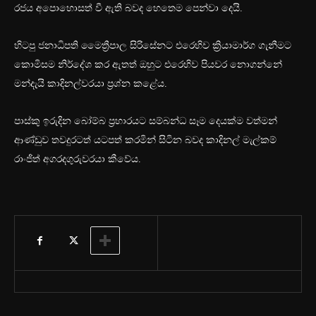
රජය අපොහොසත් වී ඇති බවද හෙතෙම පෙන්වා දෙයි.
හිටපු ජනාධිපති මෛත්‍රීපාල සිරිසේනට එරෙහිව ක්‍රියාමාර්ග ගැනීමට
කොමිසම නිර්දේශ කර ඇතත් ඔහුට එරෙහිව පියවර නොගන්නේ
මන්දැයි කාදිනල්වරයා ප්‍රශ්න කළේය.
පාස්කු ඉරුදින බෝම්බ ප්‍රහාරයට සම්බන්ධ සෑම දෙයක්ම වත්මන්
ආණ්ඩුව තවදුරටත් යටපත් කරමින් සිටින බවද කාදිනල් මැල්කම්
රාංජිත් අගරදගුරුවරයා කීවේය.