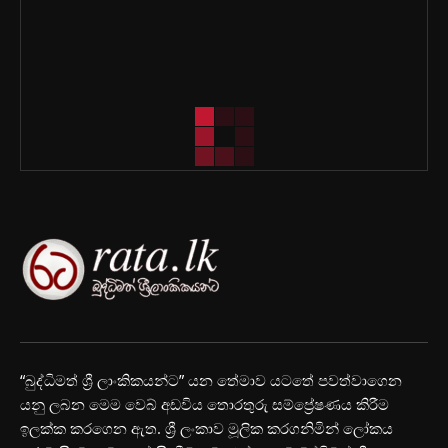
“බුද්ධිමත් ශ්‍රී ලාංකිකයන්ට” යන තේමාව යටතේ පවත්වාගෙන
යනු ලබන මෙම වෙබ් අඩවිය තොරතුරු සම්ප්‍රේෂණය කිරීම
ඉලක්ක කරගෙන ඇත. ශ්‍රී ලංකාව මූලික කරගනිමින් ලෝකය