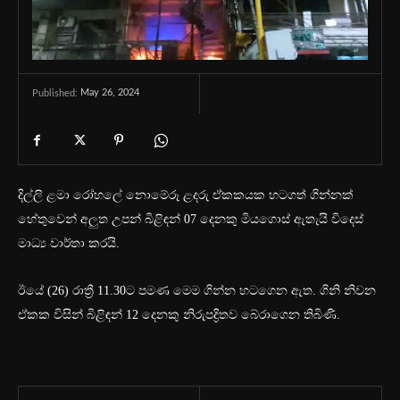
May 26, 2024
Published:
දිල්ලි ළමා රෝහලේ නොමේරූ ළදරු ඒකකයක හටගත් ගින්නක්
හේතුවෙන් අලුත උපන් බිළිඳන් 07 දෙනකු මියගොස් ඇතැයි විදෙස්
මාධ්‍ය වාර්තා කරයි.
ඊයේ (26) රාත්‍රී 11.30ට පමණ මෙම ගින්න හටගෙන ඇත. ගිනි නිවන
ඒකක විසින් බිළිඳන් 12 දෙනකු නිරුපද්‍රිතව බේරාගෙන තිබිණි.