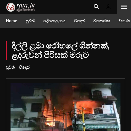
Home
පුවත්
දේශපාලනය
විදෙස්
ව්‍යාපාරික
විශේෂ
දිල්ලි ළමා රෝහලේ ගින්නක්,
ළදරුවන් පිරිසක් මරුට
පුවත්
විදෙස්