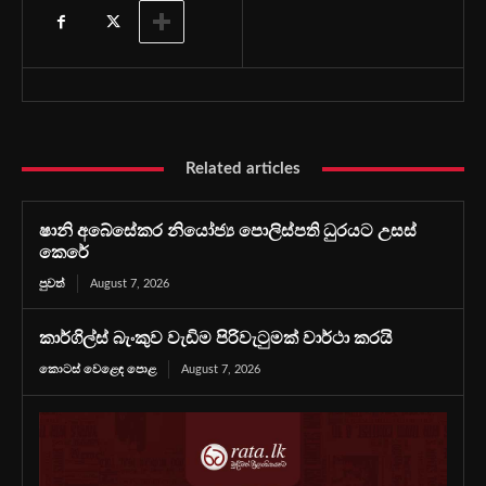
Related articles
ෂානි අබේසේකර නියෝජ්‍ය පොලිස්පති ධුරයට උසස්
කෙරේ
පුවත්
August 7, 2026
කාර්ගිල්ස් බැංකුව වැඩිම පිරිවැටුමක් වාර්ථා කරයි
කොටස් වෙළෙඳ පොළ
August 7, 2026