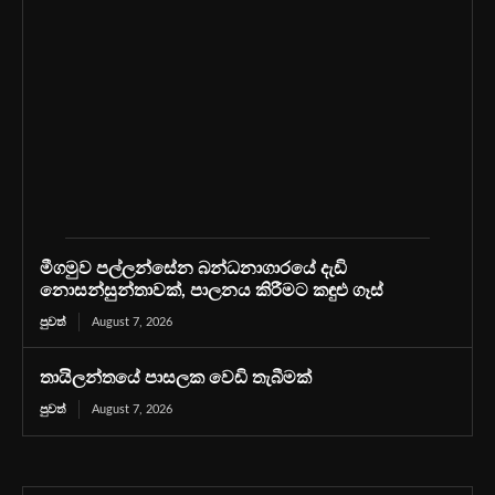
මීගමුව පල්ලන්සේන බන්ධනාගාරයේ දැඩි
නොසන්සුන්තාවක්, පාලනය කිරීමට කඳුළු ගෑස්
පුවත්
August 7, 2026
තායිලන්තයේ පාසලක වෙඩි තැබීමක්
පුවත්
August 7, 2026