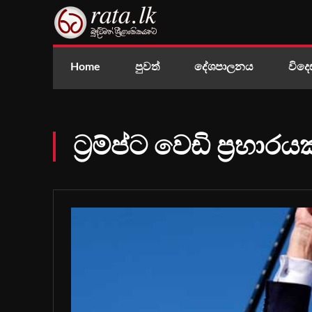
Home
පුවත්
දේශපාලනය
විදෙ
ට්‍රම්ප්ට වෙඩි ප්‍රහාරය