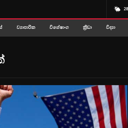
28
ස්
ව්‍යාපාරික
විශේෂාංග
ක්‍රීඩා
විද්‍යා
ක්