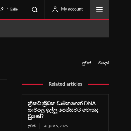
C
.9
My account
Galle
පුවත්
විදෙස්
Related articles
ක්‍රිකට් ක්‍රීඩක චාමිකගෙන් DNA
සාම්පල ඉල්ලූ පෙත්සමට මොකද
වුණේ?
පුවත්
August 5, 2026