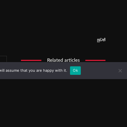
ill assume that you are happy with it.
Ok