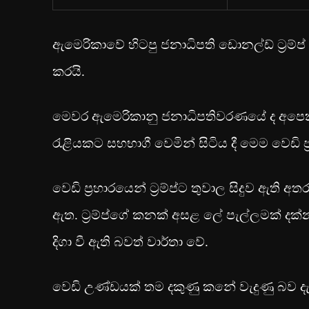
ඇමෙරිකාවේ හිටපු ජනාධිපති ඩොනල්ඩ් ට්‍රම්ප් 
කරයි.
මෙවර ඇමෙරිකානු ජනාධිපතිවරණයේ ද අපෙක්ෂක
රැළියකට සහභාගී වෙමින් සිටිය දී මෙම වෙඩි ප්
වෙඩි ප්‍රහාරයෙන් ට්‍රම්ප්ට තුවාල සිදුව ඇත
ඇත. ට්‍රම්ප්ගේ කනක් අසළ ලේ පැල්ලමක් දක්නට 
දිගා වී ඇති බවත් වාර්තා වේ.
වෙඩි උණ්ඩයක් තම දකුණු කනේ වැදුණු බව දැණු