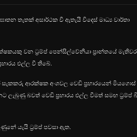
ඝාතන තැතක් අසාර්ථක වී ඇතැයි විදෙස් මාධ්‍ය වාර්තා
යකු වන ට්‍රම්ප් පෙන්සිල්වේනියා ප්‍රාන්තයේ මැති
‍රහාරය එල්ල වී තිබේ.
ි අතර සැකකරු ආරක්ෂක අංශවල වෙඩි ප්‍රහාරයෙන් මියගොස්
ලැබුණු බවත් වෙඩි ප්‍රහාරය එල්ල වීමත් සමඟ ට්‍රම්ප් බ
නේ යැයි ට්‍රම්ප් පවසා ඇත.