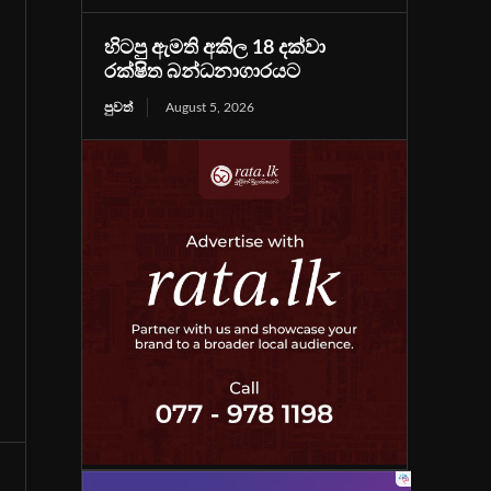
හිටපු ඇමති අකිල 18 දක්වා
රක්ෂිත බන්ධනාගාරයට
පුවත්
August 5, 2026