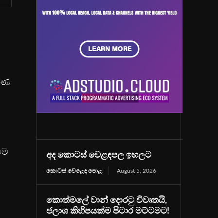
වරණ
ිම
අද කොටස් වෙළඳපල ඉහලට
කොටස් වෙළෙඳ පොළ
August 5, 2026
කොත්මලේ වාන් දොරටු විවෘතයි,
ජලාශ කිහිපයක්ම පිටාර මට්ටමට!