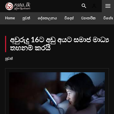
Home
පුවත්
දේශපාලනය
විදෙස්
ව්‍යාපාරික
විශේෂ
අවුරුදු 16ට අඩු අයට සමාජ මාධ්‍ය
තහනම් කරයි
පුවත්