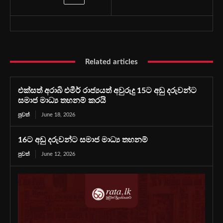
Related articles
එක්සත් අරාබි එමීර් රාජ්‍යයත් අවුරුදු 15ට අඩු දරුවන්ට
සමාජ මාධ්‍ය තහනම් කරයි
පුවත්
June 18, 2026
16ට අඩු දරුවන්ට සමාජ මාධ්‍ය තහනම්
පුවත්
June 12, 2026