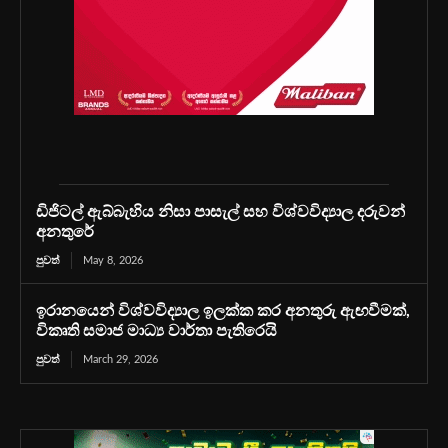
ඩිජිටල් ඇබ්බැහිය නිසා පාසැල් සහ විශ්වවිද්‍යාල දරුවන්
අනතුරේ
පුවත්
May 8, 2026
ඉරානයෙන් විශ්වවිද්‍යාල ඉලක්ක කර අනතුරු ඇඟවීමක්,
විකෘති සමාජ මාධ්‍ය වාර්තා පැතිරෙයි
පුවත්
March 29, 2026