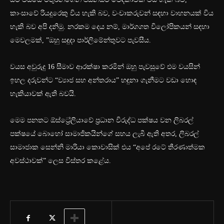
කාංසාවේ රියදුරෙකු විය හැකි බව, වංචාකරුවන් සඳහා වාහනයක් විය
හැකි බව අපි දනිමු. නරකම දෙය නම්, මාර්ගගත විලෝපිකයන් සඳහා
මෙවලමක්, ”ඔහු සඳුදා පාර්ලිමේන්තුවට පැවසීය.
වයස අවුරුදු 16 සීමාව ආරක්ෂා කරමින් ඔහු පැවසුවේ එම වයසින්
ඉහල දරුවන්ට “ව්‍යාජ සහ අන්තරාය” හඳුනා ගැනීමට වඩා හොඳ
හැකියාවක් ඇති බවයි.
මෙම පනතට ඕස්ට්‍රේලියාවේ ප්‍රධාන විරුද්ධ පක්ෂය වන ලිබරල්
පක්ෂයේ බොහෝ සාමාජිකයින්ගේ සහය ලැබී ඇති අතර, ලිබරල්
සාමාජාක සෙන්නි මාරියා කොවාසික් එය “අපේ රටේ තීරණාත්මක
අවස්ථාවක්” ලෙස විස්තර කළේය.