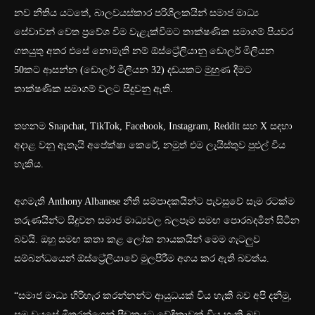
නව නීතිය යටතේ, බාලවයස්කාර පරිශීලකයින් සමාජ මාධ්‍ය
සේවාවන් වෙත ප්‍රවේශ වීම වැළැක්වීමට තාක්ෂණික සමාගම් පියවර
ගතයුතු අතර එසේ නොමැති නම් ඕස්ට්‍රේලියානු ඩොලර් මිලියන
50කට ආසන්න (ඩොලර් මිලියන 32) දඩයකට මුහුණ දීමට
තාක්ෂණික සමාගම් වලට සිදුවනු ඇති.
තහනම Snapchat, TikTok, Facebook, Instagram, Reddit සහ X සඳහා
අදාළ වනු ඇතැයි අපේක්ෂා කෙරේ, නමුත් එම ලැයිස්තුව පුළුල් විය
හැකිය.
අගමැති Anthony Albanese නීති සම්පාදකයින්ට පැවසුවේ සෑම රටක්ම
තරුණයින්ට සිදුවන සමාජ මාධ්‍යවල බලපෑම සමඟ පොරබදමින් සිටින
බවයි. ඔහු සමඟ කතා කළ ලෝක නායකයින් මෙම ගැටලුව
සම්බන්ධයෙන් ඕස්ට්‍රේලියාවේ මුලපිරීම අගය කර ඇති බවත්ය.
“සමාජ මාධ්‍ය හිරිහැර කරන්නන්ට ආයුධයක් විය හැකි බව අපි දනිමු,
සම වයසේ මිතුරන්ගෙන් පීඩනයට වේදිකාවක් විය හැකි බව,