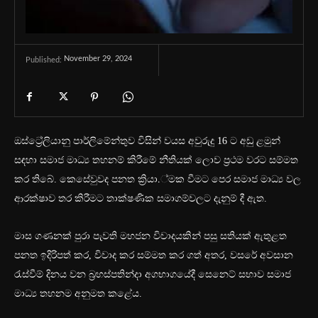
November 29, 2024
Published:
ඔස්ට්‍රේලියානු පාර්ලිමේන්තුව විසින් වයස අවුරුදු 16 ට අඩු ළමුන්
සඳහා සමාජ මාධ්‍ය තහනම් කිරීමේ නීතියක් ලොව ප්‍රථම වරට සම්මත
කර තිබේ. කෙසේවුවද පනත ක්‍රියා.්මක වීමට පෙර සමාජ මාධ්‍ය වල
ආරක්ෂාව තර කිරීමට තාක්ෂණික සමාගම්වලට දැනුම් දී ඇත.
මාස ගණනක් පුරා පැවති මහජන විවාදයකින් පසු සතියක් ඇතුළත
පනත ඉදිරිපත් කර, විවාද කර සම්මත කර ගත් අතර, වසරේ අවසාන
රැස්වීම් දිනය වන බ්‍රහස්පතින්දා අගභාගයේදී සෙනෙට් සභාව සමාජ
මාධ්‍ය තහනම අනුමත කළේය.