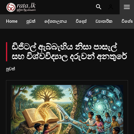
Home
පුවත්
දේශපාලනය
විදෙස්
ව්‍යාපාරික
විශේෂ
ඩිජිටල් ඇබ්බැහිය නිසා පාසැල්
සහ විශ්වවිද්‍යාල දරුවන් අනතුරේ
පුවත්