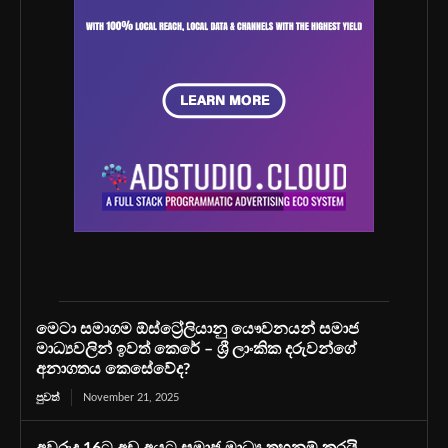
මෙටා සමාගම ඕස්ට්‍රේලියානු යෞවනයන් සමාජ
මාධ්‍යවලින් ඉවත් කෙරේ – ශ්‍රී ලාංකික දරුවන්ගේ
අනාගතය කෙසේවේද?
පුවත්
November 21, 2025