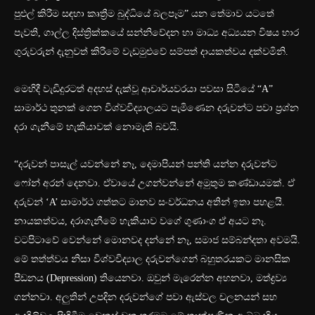
පුළුල් කිරීම සඳහා කෘත්‍රීම බුද්ධියේ බලපෑම” යන තේමාව යටතේ
පැවති, ගාල්ල දිස්ත්‍රික්කයේ සන්නිවේදන හා මාධ්‍ය අධ්‍යයන විෂය භාර
ගුරුවරුන් දැනුවත් කිරීමේ වැඩමුළුවේ සම්පත් දායකත්වය දක්වමිනි.
මෙහිදී වැඩිදුරටත් අදහස් දැක්වූ ආචාර්යවරයා පවසා සිටියේ “A”
සාමාර්ථ තුනක් ගෙන විශ්වවිද්‍යාලයට පැමිණෙන දරුවන්ට පවා ප්‍රශ්න
දරා ගැනීමේ හැකියාවක් නොමැති බවයි.
“දරුවන් පාසැල් යවන්නේ නෑ, දෙමාපියන් පන්ති යන්න දරුවන්ට
ෆෝන් අරන් දෙනවා. ඒවායේ උගන්වන්නේ අමුතුම කණ්ඩායමක්. ඒ
දරුවන් ‘A’ සාමාර්ථ ගත්තට මානව සංවර්ධනය අතින් ඉතා පහළයි.
නායකත්වය, දරාගැනීමේ හැකියාව වගේ ගුණාංග ඒ අයට නෑ.
වටපිටාවේ වෙන්නේ මොනවද දන්නේ නෑ, සමාජ සම්බන්දතා අවමයි.
මේ තත්ත්වය නිසා විශ්වවිද්‍යාල දරුවන්ගෙන් බහුතරයකට මානසික
පීඩනය (Depression) තියෙනවා. ඔවුන් මැරෙන්න අහනවා, මත්ද්‍රව්‍ය
ගන්නවා. අලුතින් උපදින දරුවන්ගේ පවා ඇස්වල චලනයන් සහ