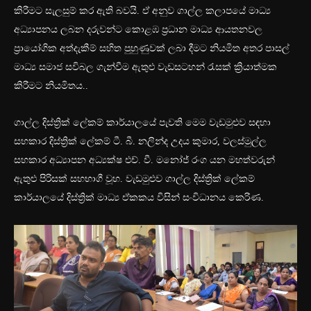
කිරීමට සැලසුම් කර ඇති බවයි. ඒ අනුව ගාල්ල කලාපයේ මාධ්‍ය
අධ්‍යාපනය ලබන දරුවන්ට කොළඹ ප්‍රධාන මාධ්‍ය ආයතනවල
ප්‍රායෝගික අත්දැකීම් සහිත පුහුණුවක් ලබා දීමට නියමිත අතර පාසල්
මාධ්‍ය සමාජ සවිබල ගැන්වීම ඇතුළු වැඩසටහන් රැසක් ක්‍රියාත්මක
කිරීමට නියමිතය..
ගාල්ල දිස්ත්‍රික් ලේකම් කාර්යාලයේ පැවති මෙම වැඩමුළුව සඳහා
සහකාර දිස්ත්‍රික් ලේකම් ටී. බී. නලින්ද උදය කුමාර, වලස්මුල්ල
සහකාර අධ්‍යාපන අධ්‍යක්ෂ එච්. වී. මනෝජ් රංග යන මහත්වරුන්
ඇතුළු පිරිසක් සහභාගී වූහ. වැඩමුළුව ගාල්ල දිස්ත්‍රික් ලේකම්
කාර්යාලයේ දිස්ත්‍රික් මාධ්‍ය ඒකකය විසින් සංවිධානය කෙරිණ.