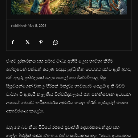
May 8, 2026
Published:
ජංගම දුරකථනය සහ සමාජ මාධ්‍ය අනිසි ලෙස භාවිතා කිරීම
හේතුවෙන් වත්මන් තරුණ පරපුර බුද්ධි හීන මට්ටමට පත්ව ඇති අතර,
එහි අතුරු ප්‍රතිඵලයක් ලෙස පාසැල් සහ විශ්වවිද්‍යාල සිසු
සිසුවියන්ගෙන් විශාල පිරිසක් මත්ද්‍රව්‍ය භාවිතයට පෙළඹී ඇති බවට
වාර්තා වී ඇතැයි කැලණිය විශ්වවිද්‍යාලයේ ජන සන්නිවේදන අධ්‍යයන
අංශයේ ජ්‍යෙෂ්ඨ කථිකාචාර්ය ආචාර්ය මංගල කීර්ති පැස්කුවල් මහතා
අනාවරණය කළේය.
ඔහු මේ බව කියා සිටියේ රජයේ ප්‍රවෘත්ති දෙපාර්තමේන්තුව සහ
ගාල්ල දිස්ත්‍රික් මාධ්‍ය ඒකකය එක්ව සංවිධානය කළ “මාධ්‍ය අධ්‍යාපනය