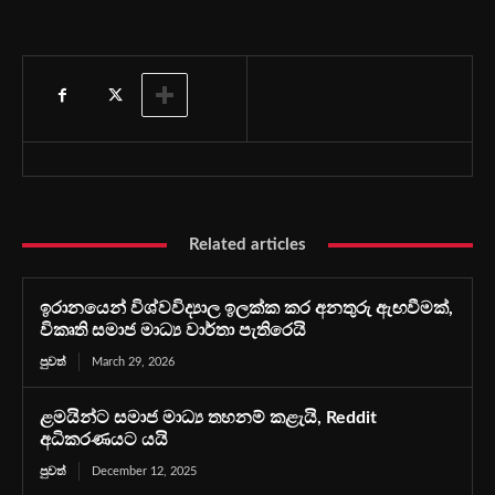
Related articles
ඉරානයෙන් විශ්වවිද්‍යාල ඉලක්ක කර අනතුරු ඇඟවීමක්,
විකෘති සමාජ මාධ්‍ය වාර්තා පැතිරෙයි
පුවත්
March 29, 2026
ළමයින්ට සමාජ මාධ්‍ය තහනම් කළැයි, Reddit
අධිකරණයට යයි
පුවත්
December 12, 2025