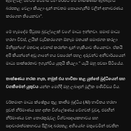
ඇඟිලිවල පිහිටීම වෙනස් වන තරමට මේ තාක්ෂණික ඇබ්බැහිය
බරපතළ වෙලා කියලා දැන් නවතම සොයාගැනීම් වලින් අනාවරණය
කරගෙන තියෙනවා”.
මේ හැමදේම පිටුපස බූවල්ලෙක් වගේ මාධ්‍ය ඉන්නවා. සමාජ මාධ්‍ය
හරහා විව්ස්, ලයික් වැඩිකරගෙන ඕනෑම මතයක් සමාජගත කරලා
මිනිසුන්ගේ මතවාද වෙනස් කරන්න දැන් හැකියාව තියෙනවා. ඒකයි
අපි කියන්නේ අඩු ගානේ හය වසරෙන් පහල දරුවන්ට අනිවාර්යයෙන්
මාධ්‍ය සාක්ෂරතාව ඉගැන්විය යුතුයි කියලා.” යැයි ඔහු පවසා සිටියේය.
තාක්ෂණය නරක නැත
, නමුත් එය භාවිතා කළ යුත්තේ බුද්ධියෙන් සහ
වගකීමෙන් යුතුවය
යන්න මෙහිදී ඔහු ලබාදුන් මූලික පණිවිඩය විය.
වර්තමාන මාධ්‍ය ක්ෂේත්‍රය තුළ කෘතිම බුද්ධිය (AI) භාවිතය හරහා
පුවත් නිර්මාණය සහ දත්ත විශ්ලේෂණය වේගවත් වුවද, එමඟින්
නිර්මාණය වන තොරතුරුවල විශ්වාසදායකභාවය සහ
සදාචාරාත්මකභාවය පිළිබඳ බරපතළ අභියෝග මතුවෙමින් පවතින