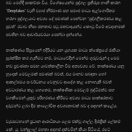
බව මෙහිදී සාකච්ඡා විය. විශේෂයෙන්ම පුද්ගල ප්‍රතිරූප හානි කරන
‘Deepfakes’ වැනි ව්‍යාජ නිර්මාණ සහ සමාජ මාධ්‍ය ඇල්ගොරිතම
හරහා පුද්ගලයාට අවශ්‍ය දේ පමණක් පෙන්වන ‘පුද්ගලීකරණය කළ
පුවත්’ රටාව නිසා ජනතාව පටු මතවාදයන්ට කොටු වීමේ අවදානමක්
පවතින බව ආචාර්යවරයා පෙන්වා දුන්නේය.
තාක්ෂණය සීඝ්‍රයෙන් ඉදිරියට යන යුගයක මාධ්‍ය ක්ෂේත්‍රයේ රැකියා
සුරක්ෂිත කර ගැනීමට නම්, මාධ්‍යවේදීන් මෙන්ම ගුරුවරුන් ද මෙම
නව ප්‍රවණතා සමඟ යාවත්කාලීන වීම අත්‍යවශ්‍ය වේ. තාක්ෂණය යනු
හුදෙක් මෙවලමක් පමණක් බවත්, එය මානව සබඳතා හෝ
ආකල්පමය සංවර්ධනය වෙනුවට ආදේශ කළ නොහැකි බවත්
අවධාරණය කළ හෙතෙම, තාක්ෂණික මෙවලම් බුද්ධිමත්ව සහ
වගකීමෙන් යුතුව පරිහරණය කිරීමට අවශ්‍ය මාධ්‍ය සාක්ෂරතාව
දරුවන්ට ලබා දීම කාලෝචිත අවශ්‍යතාවක් බව ද සඳහන් කළේය.
වැඩසටහනේ ප්‍රධාන ආරාධිතයා ලෙස එක්වූ ගාල්ල දිස්ත්‍රික් ලේකම්
කේ. යූ. චන්ද්‍රලාල් මහතා අදහස් දක්වමින් කියා සිටියේ, රටේ