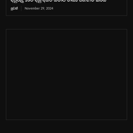
අවුරුදු 16ට අඩු අයට සමාජ මාධ්‍ය තහනම් කරයි
පුවත්
November 29, 2024