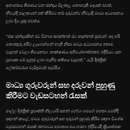
අනාගතය තීරණය වන ඡන්දය මිලකළ නොහැකි දෙයක් බවත්,
නිවැරදි පාලකයන් පත් කිරීමට නම් දරුවන්ට නිවැරදි මාධ්‍ය අධ්‍යාපනය
ලබා දිය යුතු බවත්ය.
“එක ඡන්දයකින් රට විනාශ කරන්නත් රට හදන්නත් පුළුවන්. අද හරි
තොරතුරු අපිට ලැබෙන්නේ නැති නිසා මාධ්‍ය අධ්‍යාපනය ඉතාම
වැදගත් වෙලා තියෙනවා. තාක්ෂණය අභියෝගාත්මකව ඉදිරියට යන
යුගයක මේ දැනුම ලබා ගැනීම අතිශය වැදගත්,” යැයි දිස්ත්‍රික්
ලේකම්වරයා වැඩිදුරටත් පැවසීය.
මාධ්‍ය ගුරුවරුන් සහ දරුවන් පුහුණු
කිරීමට වැඩසටහන් රැසක්
ගාල්ල දිස්ත්‍රික් ප්‍රවෘත්ති නිලධාරී සහන් හේවා ගමගේ මහතා මෙහිදී
සඳහන් කළේ, මාධ්‍ය ගුරුවරුන් සහ දරුවන් පුහුණු කිරීම සඳහා විශේෂ
වැඩසටහන් රැසක් ජනමාධ්‍ය අමාත්‍යාංශය හරහා ඉදිරියේදී ක්‍රියාත්මක