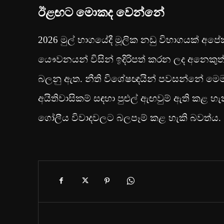
ඊළඟට මොකද වෙන්නේ
2026 මුල් භාගයේදී මූලික නඩු විභාගයක් අපේක
යෞවනයන් විසින් ඉදිරිපත් කරන ලද අනෙකු
බලනු ඇත. නීති විශේෂඥයින් පවසන්නේ මෙම ප්
අයිතිවාසිකම් සඳහා පුළුල් ඇඟවුම් ඇති කළ හැ
ගෝලීය විවාදවලට බලපෑම් කළ හැකි බවත්ය.