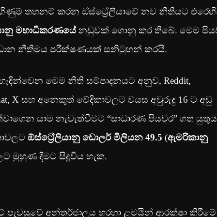
ය ගිණුම් තහනම් කරන ඔ්ස්ට්‍රේලියාවේ නව නීතියට එරෙහ
ේලියානු මහාධිකරණයේ
නඩුවක් ගොනු කර තිබේ. මෙම පි
‍රධාන නීතිමය පරීක්ෂණයක් සනිටුහන් කරයි.
ැඳින්වෙන මෙම නීති සම්පාදනයට අනුව, Reddit,
pchat, X සහ අනෙකුත් වේදිකාවලට වයස අවුරුදු 16 ට අඩු
වත්වාගෙන යාම නැවැත්වීමට “සාධාරණ පියවර” ගත යුතුය
ිකාවලට
ඕස්ට්‍රේලියානු ඩොලර් මිලියන 49.5
(
ඇමරිකානු
ට මුහුණ දීමට සිදුවිය හැක.
ට් පැවසුවේ අන්තර්ජාලය හරහා ළමයින් ආරක්ෂා කිරීමේ