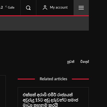
C
.2
My account
Galle
පුවත්
විදෙස්
Related articles
එක්සත් අරාබි එමීර් රාජ්‍යයත්
අවුරුදු 15ට අඩු දරුවන්ට සමාජ
මාධ්‍ය තහනම් කරයි