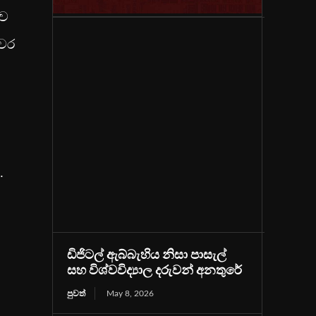
ිව
යවර
.
ඩිජිටල් ඇබ්බැහිය නිසා පාසැල්
සහ විශ්වවිද්‍යාල දරුවන් අනතුරේ
පුවත්
May 8, 2026