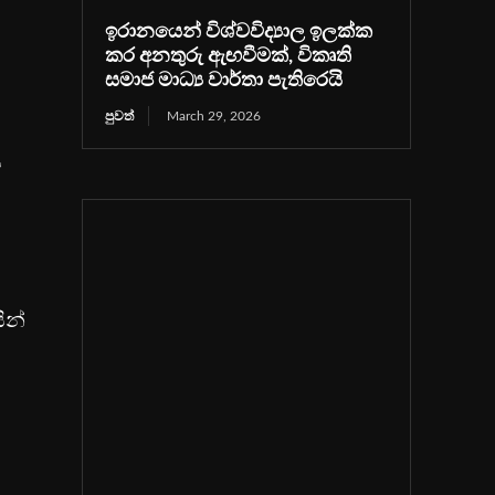
ඉරානයෙන් විශ්වවිද්‍යාල ඉලක්ක
කර අනතුරු ඇඟවීමක්, විකෘති
සමාජ මාධ්‍ය වාර්තා පැතිරෙයි
පුවත්
March 29, 2026
ය
ින්