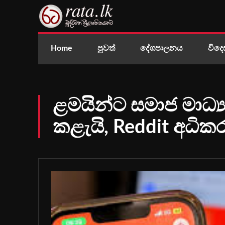
Home
පුවත්
දේශපාලනය
විදෙ
ළමයින්ට සමාජ මාධ්‍
කළැයි, Reddit අධි