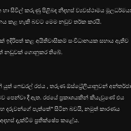
ා සිවිල් කරුණු පිළිබඳ නිදහස් ව්‍යවස්ථාමය මූලධර්මය
ය කළ හැකි බවට මෙම නඩුව තර්ක කරයි.
ක් ඉදිරිපත් කළ අයිතිවාසිකම් සංවිධානයක සහාය ඇතිව
තවත් නඩුවක් ගොනුකර තිබේ.
ුත් ෆෙඩරල් රජය , තරුණ ඕස්ට්‍රේලියානුවන් අන්තර්ජ
 බව පෙන්වා දී ඇත. රජයේ ප්‍රකාශයකින් කියැවුණේ එය
සහ දරුවන්ගේ පැත්තේ” සිටින බවයි, නමුත් කාරණය
අදහස් දැක්වීම ප්‍රතික්ෂේප කළේය.