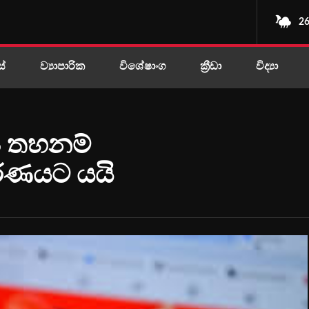
26
ස්
ව්‍යාපාරික
විශේෂාංග
ක්‍රීඩා
විද්‍යා
ය තහනම්
කරණයට යයි