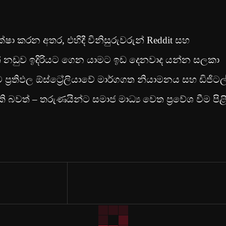
්ෂා කරන අතර, එහිදී විනිසුරුවරුන් Reddit සහ
ත් නඩුව ඉදිරියට ගෙන යාමට ඉඩ දෙනවාද යන්න සලකා
‍රතිඵල ඕස්ට්‍රේලියාවේ මාර්ගගත නියාමනය සහ ඩිජිටල
කි බවත් – තරුණයින්ට සමාජ මාධ්‍ය වෙත ප්‍රවේශ වීම පිළ