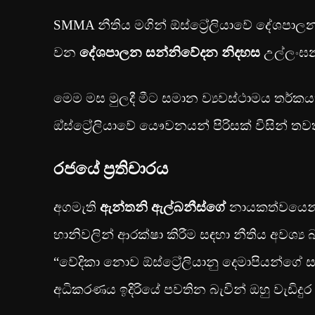
SMMA නීතිය මගින් ඕස්ට්‍රේලියාවේ දේශපාලන හ
වන
දේශපාලන සන්නිවේදන නිදහස
උල්ලංඝන
මෙම මස මුලදී මීට සමාන ව්‍යවස්ථාමය තර්කය
ඔ්ස්ට්‍රේලියාවේ යෞවනයන් පිරිසක් විසින් 
රජයේ ප්‍රතිචාරය
අගමැති
ඇන්තනි ඇල්බනීස්ගේ
නායකත්වයෙන් ය
හානිවලින් ආරක්ෂා කිරීම සඳහා නීතිය අවශ්‍ය
“වේදිකා නොව ඕස්ට්‍රේලියානු දෙමාපියන්ගේ 
අධිකරණය ඉදිරියේ පවතින බැවින් ඔහු වැඩිදුර 