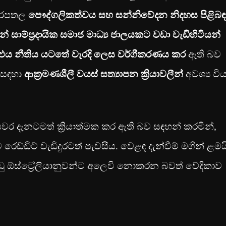
 බරපතල
පෞද්ගලිකත්වය සහ සන්නිවේදන නිදහස පිළිබඳ
් සාම්ප්‍රදායික සමාජ මාධ්‍ය ජාලයකට වඩා වැඩිහිටියන්
න් එය නීතිය යටතේ වැරදි ලෙස වර්ගීකරණය කර
ඇති බව
් සඳහා
ආක්‍රමණශීලී වයස් සත්‍යාපන ක්‍රියාවලීන්
අවශ්‍ය වි
යවර දැනටමත් ක්‍රියාත්මක කර ඇති බව සඳහන් කරමින්,
්ඩිට් වැඩිදුරටත් පැවසීය. වෙළඳ දැන්වීම් මගින් ළමය
ු ඕස්ට්‍රේලියානුවන්ට අලෙවි නොකරන බවත් වේදිකාව