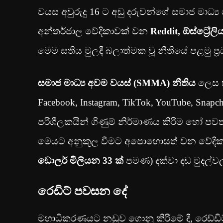
වයස අවුරුදු 16 ට අඩු දරුවන්ගේ සමාජ මාධ්‍
අන්තර්ජාල වේදිකාවක් වන
Reddit, ඕස්ට්‍ර
මෙම සතිය මුලදී බලාත්මක වූ නීතියේ පළමු ප්
සමාජ මාධ්‍ය අවම වයස් (SMMA) නීතිය
ලෙස හ
Facebook, Instagram, TikTok, YouTube, Sna
පරිශීලකයින් ගිණුම් නිර්මාණය කිරීම හෝ ප
මෙයට අනුකූල වීමට අපොහොසත් වන වේද
ඩොලර් මිලියන 33 ක්
පමණ) දක්වා දඩ මුදල්වල
රෙඩිට් පවසන දේ
මහාධිකරණයට නඩුව ගොනු කිරීමේ දී, රෙඩ්ඩි