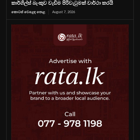
කාර්ගිල්ස් බැංකුව වැඩිම පිරිවැටුමක් වාර්ථා කරයි
කොටස් වෙළෙඳ පොළ
August 7, 2026