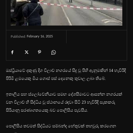
February 16, 2025
Published:
ඔස්ට්‍රියාවේ දකුණු දිග විලාච් නගරයේ සිදු වූ පිහි ඇනුමකින් 14 හැවිරිදි
පිරිමි ළමයෙකු මිය ගොස් පස් දෙනෙකු තුවාල ලබා තිබේ.
ඉතාලිය සහ ස්ලෝවේනියාව සමඟ දේශසීමාවට ආසන්න නගරයක්
වන විලාච් හි සිද්ධිය වූ ස්ථානයේ රඳවා සිටි 23 හැවිරිදි සැකකරු
සිරියානු සරණාගතයෙකු බව පොලිසිය පැවසීය.
පොලිසිය තවමත් සිද්ධියට සම්බන්ද හේතුවක් තහවුරු කරගෙන