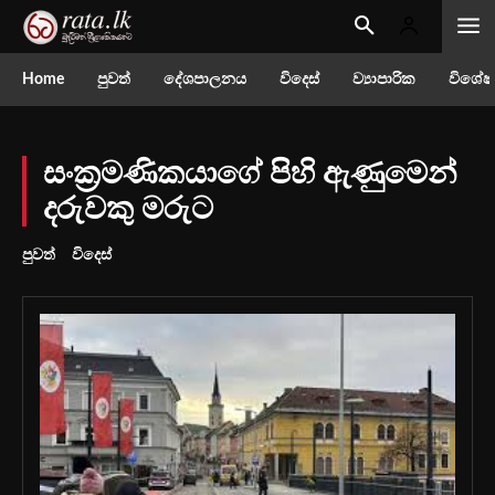
Home
පුවත්
දේශපාලනය
විදෙස්
ව්‍යාපාරික
විශේෂ
සංක්‍රමණිකයාගේ පිහි ඇණුමෙන්
දරුවකු මරුට
පුවත්
විදෙස්