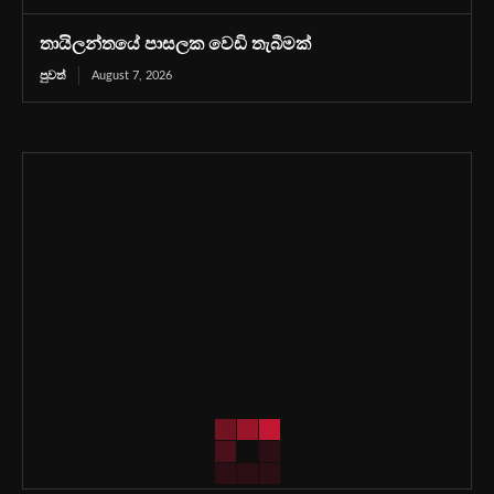
තායිලන්තයේ පාසලක වෙඩි තැබීමක්
පුවත්
August 7, 2026