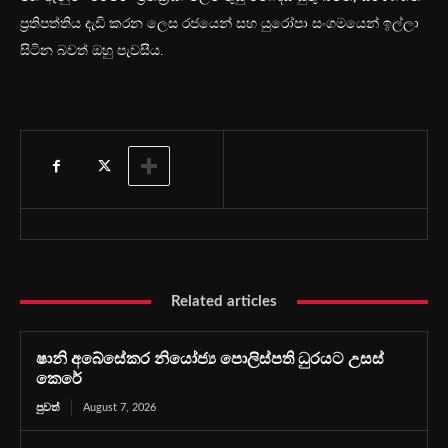
ප්‍රතිපත්තිය දැඩි කරන ලෙස රජයෙන් සහ යුරෝපා සංගමයෙන් ඉල්ලා
සිටින බවත් ඔහු පැවසීය.
Related articles
ෂානි අබේසේකර නියෝජ්‍ය පොලිස්පති ධුරයට උසස්
කෙරේ
පුවත්
August 7, 2026