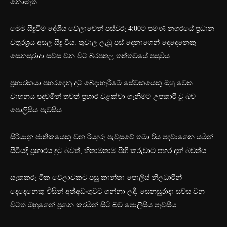
නොමැත.
මෙම සිදුවීම දේශීය වේලාවෙන් පස්වරු 4:00ට පමණ නගරයේ ප්‍රධාන
චතුරශ්‍රය අසල සිදු විය. තුවාල ලැබූ පස් දෙනාගෙන් දෙදෙනෙකු
සෙනසුරාදා සවස වන විට බරපතල තත්ත්වයේ පසුවිය.
ප්‍රහාරකයා පහරදෙනු දුටු බෙදාහැරීමේ සේවකයෙකු ඔහු වෙත
වාහනය පදවමින් තවත් ප්‍රහාර වළක්වා ගැනීමට උපකාරී වූ බව
පොලිසිය පැවසීය.
සිරියානු ජාතිකයෙකු වන රියදුරු පැවසුවේ තමා රිය පදවාගෙන යමින්
සිටියදී ප්‍රහාරය දුටු බවත්, හිතාමතාම පිහි කරුවාට පහර දුන් බවත්ය.
සැකකරු ටික වේලාවකට පසු කාන්තා පොලිස් නිලධාරීන්
දෙදෙනෙකු විසින් අත්අඩංගුවට ගන්නා ලදී. සෙනසුරාදා සවස වන
විටත් ඔහුගෙන් ප්‍රශ්න කරමින් සිටි බව පොලිසිය පැවසීය.