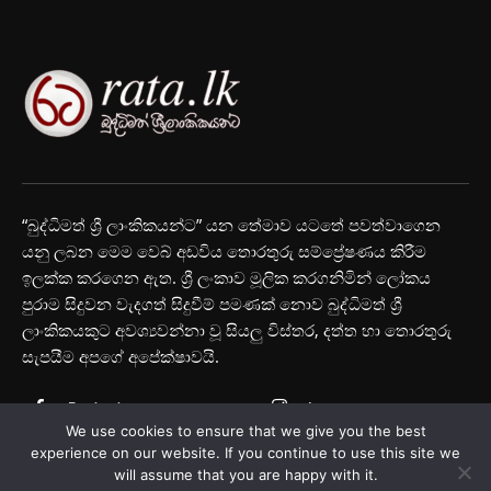
“බුද්ධිමත් ශ්‍රී ලාංකිකයන්ට” යන තේමාව යටතේ පවත්වාගෙන
යනු ලබන මෙම වෙබ් අඩවිය තොරතුරු සම්ප්‍රේෂණය කිරීම
ඉලක්ක කරගෙන ඇත. ශ්‍රී ලංකාව මූලික කරගනිමින් ලෝකය
පුරාම සිදුවන වැදගත් සිදුවීම් පමණක් නොව බුද්ධිමත් ශ්‍රී
ලාංකිකයකුට අවශ්‍යවන්නා වූ සියලු විස්තර, දත්ත හා තොරතුරු
සැපයීම අපගේ අපේක්ෂාවයි.
Facebook
Instagram
We use cookies to ensure that we give you the best
Youtube
experience on our website. If you continue to use this site we
will assume that you are happy with it.