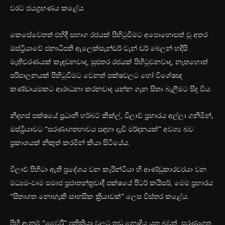
වරට ජයග්‍රහණය කළේය.
කෙසේවෙතත් එහිදී සභාග රජයක් පිහිටුවීමට අපොහොසත් වූ අතර
ඔස්ට්‍රියාවේ ජනාධිපති ඇලෙක්සැන්ඩර් වැන් ඩර් බෙලන් හදිසි
මැතිවරණයක් කැඳවනවාද, සුළුතර රජයක් පිහිටුවනවාද, නැතහොත්
පරිපාලනයක් පිහිටුවීමට වෙනත් පක්ෂවලට හෝ විශේෂඥ
කණ්ඩායමකට ආරාධනා කරනවාද යන්න ගැන සිතා බැලීමට සිදු විය.
නිදහස් පක්ෂයේ ප්‍රධානී හර්බට් කික්ල්, විලාච් ප්‍රහාරය අල්ලා ගනිමින්,
ඔස්ට්‍රියාවට “සරණාගතභාවය සඳහා දැඩි මර්දනයක්” අවශ්‍ය බව
ප්‍රකාශයක් නිකුත් කරමින් කියා සිටියේය.
විලාච් පිහිටා ඇති ප්‍රදේශය වන කැරින්ටියා හි ආණ්ඩුකාරවරයා වන
මධ්‍යම-වාම සමාජ ප්‍රජාතන්ත්‍රවාදී පක්ෂයේ පීටර් කයිසර්, මෙම ප්‍රහාරය
“සිතාගත නොහැකි සාහසික ක්‍රියාවක්” ලෙස විස්තර කළේය.
පිහි ඇනුම් “වෛරී” ප්‍රතික්‍රියා වලට තුඩු නොදිය යුතු බවත්, සරණාගත