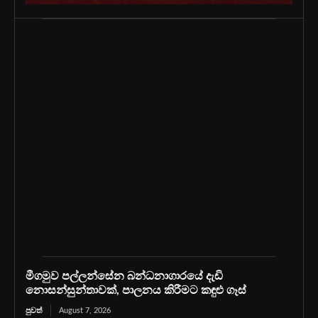
මීගමුව පල්ලන්සේන බන්ධනාගාරයේ දැඩි
නොසන්සුන්තාවක්, පාලනය කිරීමට කඳුළු ගෑස්
පුවත්
August 7, 2026