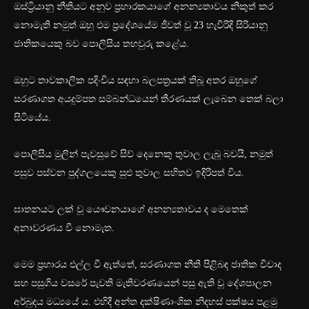
ඔස්ට්‍රියානු නීතියට අනුව ප්‍රහාරකයාගේ අනන්‍යතාවය නිකුත් කර
නොමැති නමුත් ඔහු එම ප්‍රදේශයේම ජීවත් වූ 23 හැවිරිදි සිරියානු
ජාතිකයෙකු බව පොලිසිය තහවුරු කළේය.
ඔහුට තාවකාලික පදිංචිය සඳහා බලපත්‍රයක් තිබූ අතර ඔහුගේ
සරණාගත අයදුම්පත සම්බන්ධයෙන් තීරණයක් ලැබෙන තෙක් බලා
සිටියේය.
පොලිසිය මුලින් පැවසුවේ සිව් දෙනෙකු තුවාල ලැබූ බවයි, නමුත්
පසුව පස්වන පුද්ගලයෙකු සුළු තුවාල සහිතව ඉදිරිපත් විය.
ඝාතනයට ලක් වූ යෞවනයාගේ අනන්‍යතාවය ද මෙතෙක්
අනාවරණය වී නොමැත.
මෙම ප්‍රහාරය එල්ල වී ඇත්තේ, සරණාගත නීති පිළිබඳ ජාතික විවාද
සහ පසුගිය වසරේ පැවති මැතිවරණයෙන් පසු ඇති වූ දේශපාලන
අර්බුදය මධ්‍යයේ ය. එහිදී අන්ත දක්ෂිණාංශික නිදහස් පක්ෂය පළමු