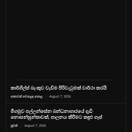
කාර්ගිල්ස් බැංකුව වැඩිම පිරිවැටුමක් වාර්ථා කරයි
කොටස් වෙළෙඳ පොළ
August 7, 2026
මීගමුව පල්ලන්සේන බන්ධනාගාරයේ දැඩි
නොසන්සුන්තාවක්, පාලනය කිරීමට කඳුළු ගෑස්
පුවත්
August 7, 2026