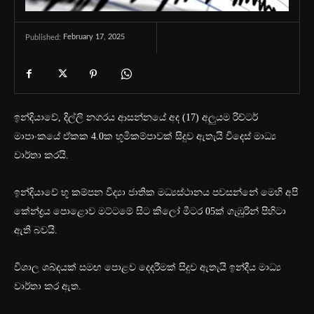
February 17, 2025
Published:
ඉන්දියාවේ, දිල්ලි නගරය ආසන්නයේ අද (17) අලුයම රිච්ටර්
මාපාංකයේ ඒකක 4.0ක භූමිකම්පාවක් සිදුව ඇතැයි විදෙස් මාධ්‍ය
වාර්තා කරයි.
ඉන්දියාවේ භූ කම්පන විද්‍යා ජාතික මධ්‍යස්ථානය පවසන්නේ මෙහි අපි
කේන්ද්‍රය පොළොව මට්ටමේ සිට කිලෝ මීටර 05ක් ගැඹුරින් පිහිටා
ඇති බවයි.
විශාල ශබ්දයක් සමඟ පෙ‍ාළව දෙදරීමක් සිදුව ඇතැයි ඉන්දීය මාධ්‍ය
වාර්තා කර ඇත.