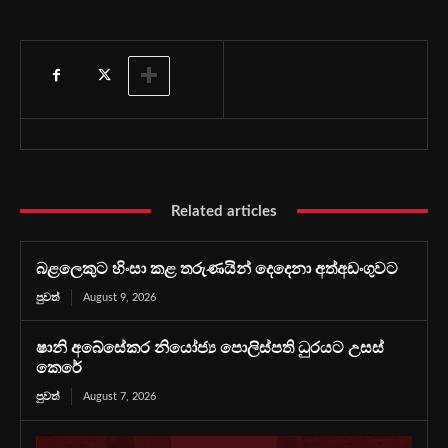
Related articles
බළලෙකුට හිංසා කළ තරුණයින් දෙදෙනා අත්අඩංගුවට
පුවත්
August 9, 2026
ෂානි අබේසේකර නියෝජ්‍ය පොලිස්පති ධුරයට උසස්
කෙරේ
පුවත්
August 7, 2026