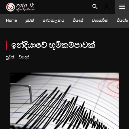
Home
පුවත්
දේශපාලනය
විදෙස්
ව්‍යාපාරික
විශේෂ
ඉන්දියාවේ භූමිකම්පාවක්
පුවත්
විදෙස්