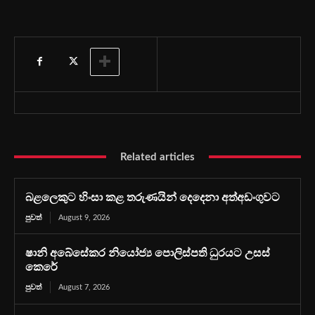
Related articles
බළලෙකුට හිංසා කළ තරුණයින් දෙදෙනා අත්අඩංගුවට
පුවත්
August 9, 2026
ෂානි අබේසේකර නියෝජ්‍ය පොලිස්පති ධුරයට උසස්
කෙරේ
පුවත්
August 7, 2026