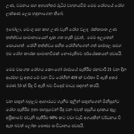
උණ, වමනය සහ අභ්‍යන්තර රුධිර වහනයවීම් මෙම රෝගයේ රෝග
ලක්ෂණ ලෙස හඳුනාගෙන තිබේ.
ඉබෝලා, ඩෙංගු සහ කහ උණ ​​වැනි රෝග වලද රක්තපාත උණ
තත්ත්වය සාමාන්‍යයෙන් දැක ගත හැකි වුවත්, මෙම අලුතෙන්
සොයාගත් රෝගී තත්ත්වය සහිත රෝගීන්ගෙන් ගත් සාම්පල සමග
එම රෝග කාරක සාමානවීමක් නොමැතිබව පර්යේෂකයන් පවසයි.
මෙම වසංගත රෝගය කොංගෝ රාජ්‍යයේ පැතිරීම ජනවාරි 21 වන දින
ආරම්භ වූ අතර මේ වන විට රෝගීන් 419 ක් වාර්තා වී ඇති අතර
මරණ 53 ක් සිදු වී ඇති බව විදෙස් මාධ්‍ය සඳහන් කරයි.
වන සතුන් බහුලව ආහාරයට ගැනීම තුලින් සතුන්ගෙන් මිනිසුන්ට
රෝග පැතිරීම ඉතා පහසුවෙන් සිදු වන බවත් පසුගිය දශකය තුළ
අප්‍රිකාවේ එවැනි පැතිරීම 60% කට වඩා වැඩි අගයකින් වර්ධනය වී
ඇත බවත් ලෝක සෞඛ්‍ය සංවිධානය පවසයි.