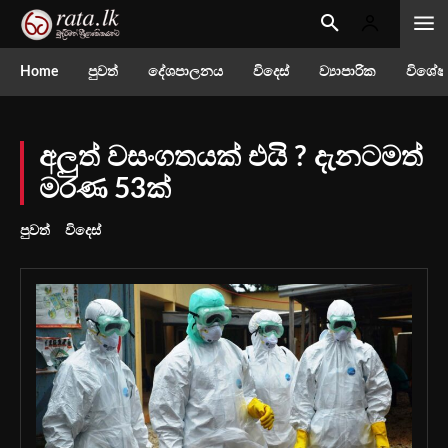
Home
පුවත්
දේශපාලනය
විදෙස්
ව්‍යාපාරික
විශේෂ
අලුත් වසංගතයක් එයි ? දැනටමත්
මරණ 53ක්
පුවත්
විදෙස්