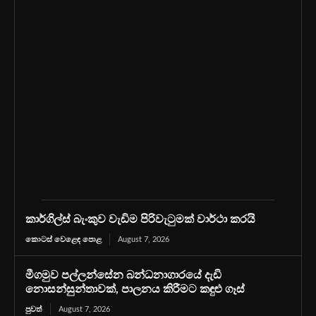
කාර්ගිල්ස් බැංකුව වැඩිම පිරිවැටුමක් වාර්ථා කරයි
කොටස් වෙළෙඳ පොළ
August 7, 2026
මීගමුව පල්ලන්සේන බන්ධනාගාරයේ දැඩි
නොසන්සුන්තාවක්, පාලනය කිරීමට කඳුළු ගෑස්
පුවත්
August 7, 2026