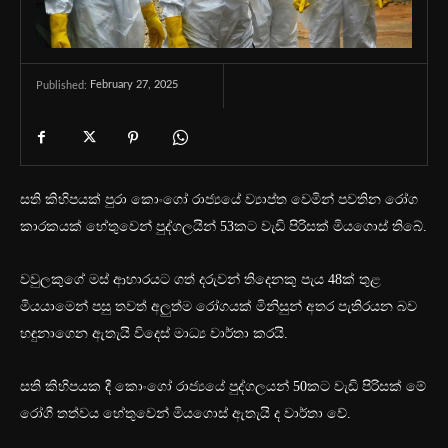
February 27, 2025
Published:
සති කිහිපයක් පුරා කොංගෝ රාජ්‍යයේ ව්‍යාප්ත වෙමින් පවතින රෝග
කාරකයක් හේතුවෙන් පුද්ගලයින් 53කට වැඩි පිරිසක් මියගොස් තිබේ.
වවුලකුගේ මස් ආහාරයට ගත් දරුවන් තිදෙනකු පැය 48ක් තුළ
මියයාමෙන් පසු තවත් අලුත්ම රෝගයක් මිනිසුන් අතර පැතිරයන බව
හඳුනාගෙන ඇතැයි විදෙස් මාධ්‍ය වාර්තා කරයි.
සති කිහිපයක දී කොංගෝ රාජ්‍යයේ පුද්ගලයන් 50කට වැඩි පිරිසක් මේ
රෝගී තත්වය හේතුවෙන් මියගොස් ඇතැයි ද වාර්තා වේ.