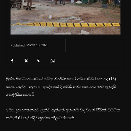
March 13, 2025
Published:
බූස්ස බන්ධනාගාරයේ හිටපු බන්ධනාගාර අධිකාරීවරයකු අද (13)
සවස ගාල්ල, තලගහ ප්‍රදේශයේ දී වෙඩි තබා ඝාතනය කර ඇතැයි
පොලිසිය පවසයි.
මෙලෙස ඝාතනයට ලක්ව ඇත්තේ අහංගම වළවගේ සිරිදත් ධම්මික
නමැති 61 හැවිරිදි විශ්‍රාමික නිලධාරියෙකි.