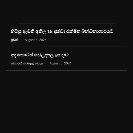
හිටපු ඇමති අකිල 18 දක්වා රක්ෂිත බන්ධනාගාරයට
පුවත්
August 5, 2026
අද කොටස් වෙළඳපල ඉහලට
කොටස් වෙළෙඳ පොළ
August 5, 2026