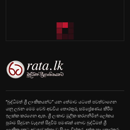
“බුද්ධිමත් ශ්‍රී ලාංකිකයන්ට” යන තේමාව යටතේ පවත්වාගෙන
යනු ලබන මෙම වෙබ් අඩවිය තොරතුරු සම්ප්‍රේෂණය කිරීම
ඉලක්ක කරගෙන ඇත. ශ්‍රී ලංකාව මූලික කරගනිමින් ලෝකය
පුරාම සිදුවන වැදගත් සිදුවීම් පමණක් නොව බුද්ධිමත් ශ්‍රී
ලාංකිකයකුට අවශ්‍යවන්නා වූ සියලු විස්තර, දත්ත හා තොරතුරු