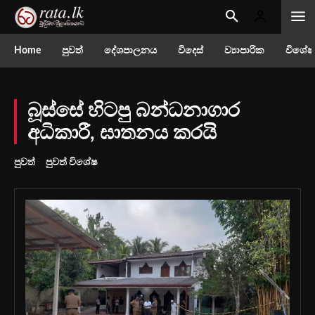
Home
පුවත්
දේශපාලනය
විදෙස්
ව්‍යාපාරික
විශේෂ
බූස්සේ හිටපු බන්ධනාගාර
අධිකාරී, ඝාතනය කරයි
පුවත්
පුවත් විශේෂ