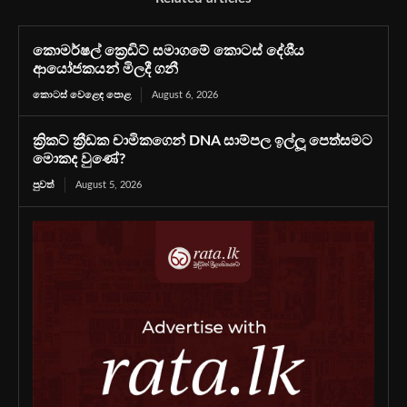
කොමර්ෂල් ක්‍රෙඩිට් සමාගමේ කොටස් දේශීය
ආයෝජකයන් මිලදී ගනී
කොටස් වෙළෙඳ පොළ
August 6, 2026
ක්‍රිකට් ක්‍රීඩක චාමිකගෙන් DNA සාම්පල ඉල්ලූ පෙත්සමට
මොකද වුණේ?
පුවත්
August 5, 2026