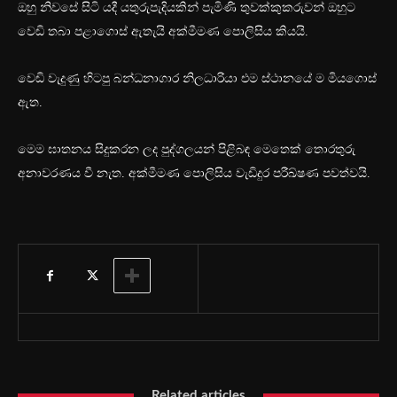
ඔහු නිවසේ සිටි යදී යතුරුපැදියකින් පැමිණි තුවක්කුකරුවන් ඔහුට
වෙඩි තබා පළාගොස් ඇතැයි අක්මීමණ පොලිසිය කියයි.
වෙඩි වැදුණු හිටපු බන්ධනාගාර නිලධාරියා එම ස්ථානයේ ම මියගොස්
ඇත.
මෙම ඝාතනය සිදුකරන ලද පුද්ගලයන් පිළිබඳ මෙතෙක් තොරතුරු
අනාවරණය වී නැත. අක්මීමණ පොලිසිය වැඩිදුර පරීඛ්ෂණ පවත්වයි.
Related articles