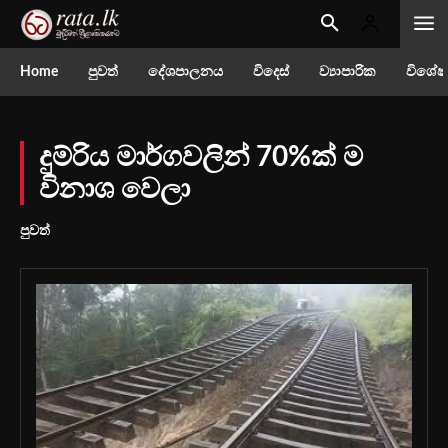
Home
පුවත්
දේශපාලනය
විදෙස්
ව්‍යාපාරික
විශේෂ
දුම්රිය මාර්ගවලින් 70%ක් ම
විනාශ වෙලා
පුවත්