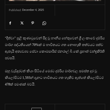
December 4, 2025
Published:
“දිත්වා” සුළි කුණාටුවෙන් සිදු වූ හානිය හේතුවෙන් ශ්‍රී ලංකාවේ දුම්රිය
මාර්ග පද්ධතියෙන් 70%ක් ම භාවිතයට ගත නොහැකි තත්වයට පත්ව
ඇතැයි අත්‍යවශ්‍ය සේවා කොමසාරිස් ජනරාල් බී.කේ.ප්‍රභාත් චන්ද්‍රකීර්ති
පවසයි.
ඔහු වැඩිදුරටත් කියා සිටියේ මෙරට දුම්රිය මාර්ගවල සමස්ත දුර වූ
කිලෝමීටර 1,593න් දැනට භාවිතයට ගත හැකිව ඇත්තේ කිලෝමීටර
478ක් පමණක් බවයි.