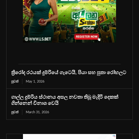
ත්‍රිරෝද රථයක් දුම්රියේ ගැටෙයි, පියා සහ පුතා රෝහලට
පුවත්
May 1, 2026
ගාල්ල දුම්රිය ස්ථානය අසල නවතා තිබූ මැදිරි දෙකක්
ගින්නෙන් විනාශ වෙයි
පුවත්
March 31, 2026