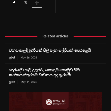
Related articles
වනවාසලදී දුම්රියක් පීලි පැන මැදිරියක් පෙරළෙයි
පුවත්
May 16, 2026
යාල්දේවි යළි උතුරට, කොළඹ කොටුව සිට
කන්කසන්තුරයට ධාවනය අද ඇරඹේ
පුවත්
May 11, 2026