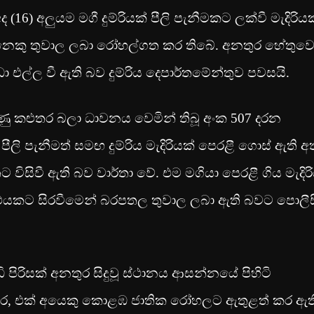
(16) අලුයම මගී දුම්රියක් පීලි පැනීමකට ලක්වී මැදිරියක
 දෙනෙකු තුවාල ලබා රෝහල්ගත කර තිබේ. අනතුර හේතුවෙ
ාධා එල්ල වී ඇති බව දුම්රිය දෙපාර්තමේන්තුව පවසයි.
ණු කළුතර බලා ධාවනය වෙමින් තිබූ අංක 507 දරන
ීලි පැනීමත් සමඟ දුම්රිය මැදිරියක් පෙරළී ගොස් ඇති අ
 විසිවී ඇති බව වාර්තා වේ. එම මගියා පෙරළී ගිය මැදිර
 රථයකට සිරවීමෙන් බරපතල තුවාල ලබා ඇති බවට පොලී
ි පිරිසක් අනතුර සිදුවූ ස්ථානය ආසන්නයේ පිහිටි
ර, එක් අයෙකු කොළඹ ජාතික රෝහලට ඇතුළත් කර ඇත