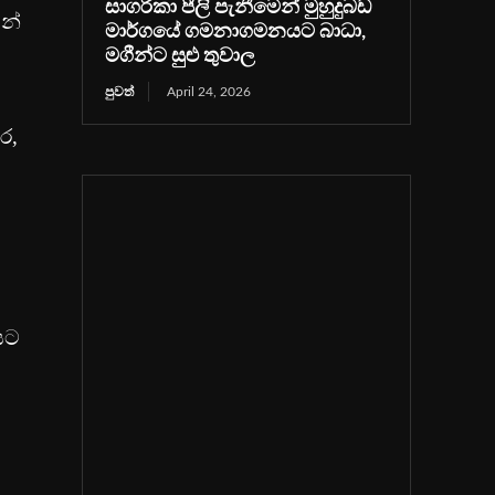
සාගරිකා පීලි පැනීමෙන් මුහුදුබඩ
වන්
මාර්ගයේ ගමනාගමනයට බාධා,
මගීන්ට සුළු තුවාල
පුවත්
April 24, 2026
ර,
යට