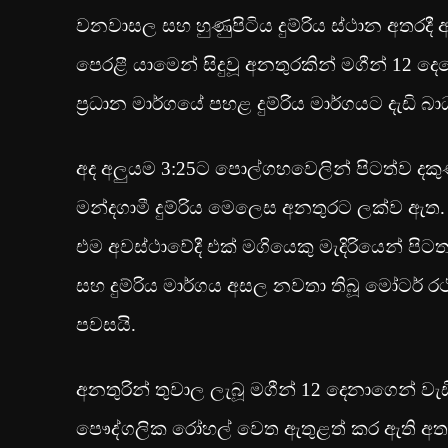
වනවාසල සහ හුණුපිටිය දුම්රිය ස්ථාන අතරදී අද 
පෙරළී යාමෙන් සිදුවූ අනතුරකින් මගීන් 12
ප්‍රධාන මාර්ගයේ පහළ දුම්රිය මාර්ගයට දැඩි බ
අද අලුයම 3:25ට පොල්ගහවෙලින් පිටත්ව දකු
මන්දගාමී දුම්රිය මෙලෙස අනතුරට ලක්ව ඇත. ප
එම අවස්ථාවේදී එක් මගියෙකු මැදිරියෙන් පිටතට
සහ දුම්රිය මාර්ගය අසල නවතා තිබූ මෝටර්
පවසයි.
අනතුරින් තුවාල ලැබූ මගීන් 12 දෙනාගෙන් වැඩ
පෞද්ගලික රෝහල් වෙත ඇතුළත් කර ඇති අත