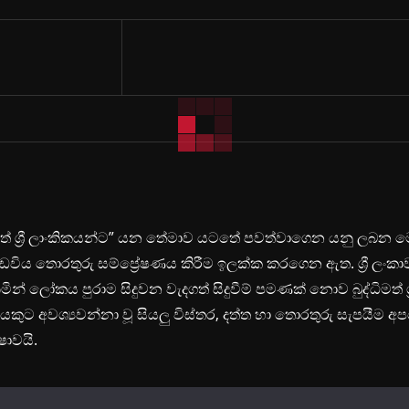
ිමත් ශ්‍රී ලාංකිකයන්ට” යන තේමාව යටතේ පවත්වාගෙන යනු ලබන 
ඩවිය තොරතුරු සම්ප්‍රේෂණය කිරීම ඉලක්ක කරගෙන ඇත. ශ්‍රී ලංකා
ින් ලෝකය පුරාම සිදුවන වැදගත් සිදුවීම් පමණක් නොව බුද්ධිමත් ශ්‍
යකුට අවශ්‍යවන්නා වූ සියලු විස්තර, දත්ත හා තොරතුරු සැපයීම අ
ෂාවයි.