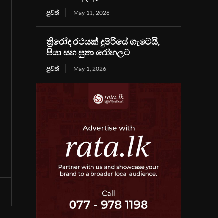
පුවත්
May 11, 2026
ත්‍රිරෝද රථයක් දුම්රියේ ගැටෙයි,
පියා සහ පුතා රෝහලට
පුවත්
May 1, 2026