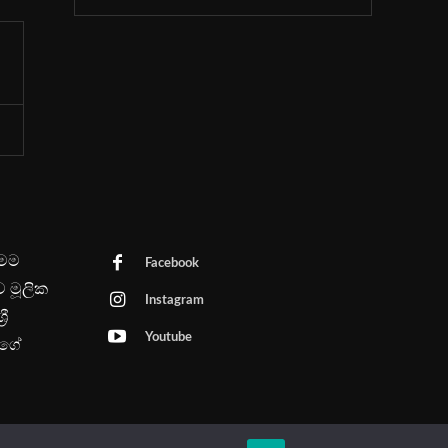
මෙම
Facebook
ව මූලික
Instagram
රී
Youtube
පගේ