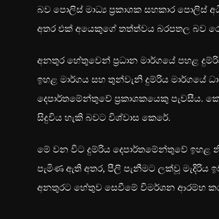
බව පොලිස් මාධ්‍ය ප්‍රකාශක සහකාර පොලිස් අධ
අතර එක් අයෙකුගේ තත්ත්වය බරපතල බව රෝහ
අනතුර හේතුවෙන් ප්‍රධාන මාර්ගයේ පහළ දුම්
ඉහළ මාර්ගය සහ තුන්වැනි දුම්රිය මාර්ගයේ ධ
දෙපාර්තමේන්තුවේ ප්‍රකාශකයෙකු පැවසීය. කෙසේ
සිදුවිය හැකි බවට විශ්වාස කෙරේ.
මේ වන විට දුම්රිය දෙපාර්තමේන්තුවේ ඉහළ න
පැමිණ ඇති අතර, පීලි පැනීමට ලක්වූ මැදිරිය
අනතුරට හේතුව සෙවීමේ විමර්ශන ආරම්භ කර