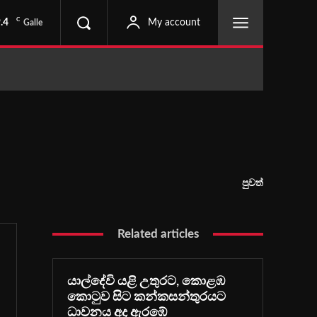
C
.4
My account
Galle
පුවත්
Related articles
යාල්දේවි යළි උතුරට, කොළඹ
කොටුව සිට කන්කසන්තුරයට
ධාවනය අද ඇරඹේ