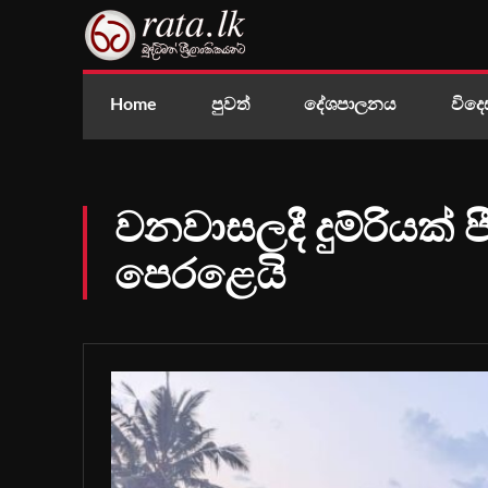
Home
පුවත්
දේශපාලනය
විදෙ
වනවාසලදී දුම්රියක් ප
පෙරළෙයි