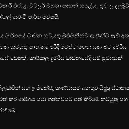
ිකාරී එෆ්.යූ. වුට්ලර් මහතා සඳහන් කළේය. තුවාල ලැබූ
ල් ආරංචි මාර්ග පවසයි.
රිය මාර්ගයේ ධාවන කටයුතු මුළුමනින්ම ඇණහිට ඇති අත
ාවන කටයුතු සාමාන්‍ය පරිදි පවත්වාගෙන යන බව දුම්රිය
 වෙතත්, කාර්යාල දුම්රිය ධාවනයේදී යම් ප්‍රමාදයක්
ිලධාරීන් සහ ඉංජිනේරු කණ්ඩායම් අනතුර සිදුවූ ස්ථාන
 ඉවත් කර මාර්ගය යථා තත්ත්වයට පත් කිරීමේ කටයුතු සහ
 තිබේ.