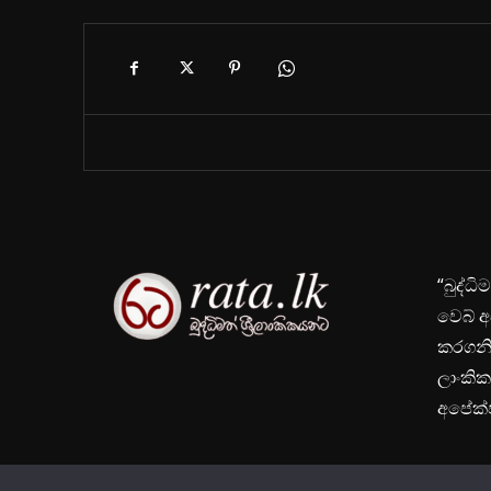
“බුද්ධ
වෙබ් අ
කරගනිම
ලාංකික
අපේක්