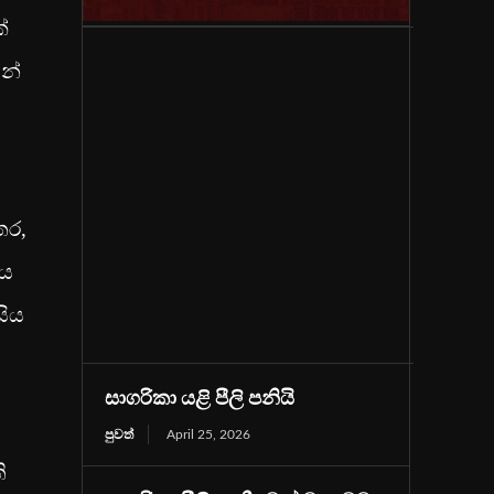
්
න්
තර,
ිය
සිය
සාගරිකා යළි පීලි පනියි
පුවත්
April 25, 2026
ි