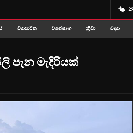
29
ස්
ව්‍යාපාරික
විශේෂාංග
ක්‍රීඩා
විද්‍යා
ීලි පැන මැදිරියක්