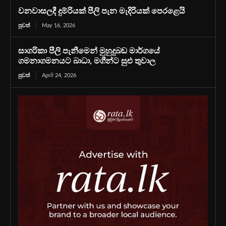
වනවාසලදී දුම්රියක් පීලි පැන මැදිරියක් පෙරළෙයි
පුවත්
May 16, 2026
සාගරිකා පීලි පැනීමෙන් මුහුදුබඩ මාර්ගයේ
ගමනාගමනයට බාධා, මගීන්ට සුළු තුවාල
පුවත්
April 24, 2026