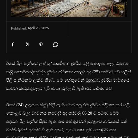
April 25, 2026
Published:
ඊයේ පීලි පැනීමට ලක්වූ ‘සාගරිකා’ දුම්රිය යළි කොළඹ බලා රැගෙන
එද්දී කොම්පඤ්ඤවීදිය දුම්රිය ස්ථානය අසලදී අද (25) පස්වරුවේ යළිත්
පීලි පැනීමකට ලක්ව තිබේ. මේ හේතුවෙන් මුහුදුබඩ දුම්රිය මාර්ගයේ
ධාවන කටයුතුවලට දැඩි බාධා එල්ල වී ඇති බව වාර්තා වේ.
ඊයේ (24) උදෑසන සිදුවූ පීලි පැනීමෙන් පසු එම දුම්රිය පීලිගත කර යළි
කොළඹ බලා ධාවනය කරවද්දී අද පස්වරු 06.20 ට පමණ මෙම
දෙවන පීලි පැනීම සිදුව ඇත. මේ හේතුවෙන් මුහුදුබඩ මාර්ගයේ එක්
මන්තීරුවක් අවහිර වී ඇති අතර, දැනට කොළඹ කොටුව සහ