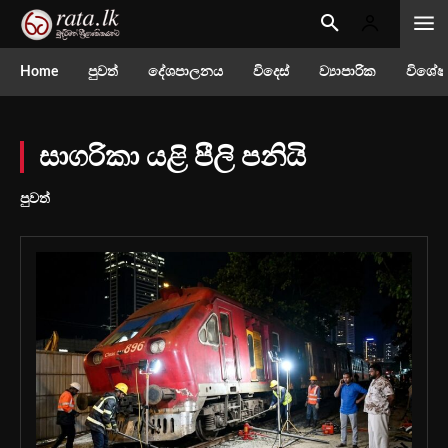
Home
පුවත්
දේශපාලනය
විදෙස්
ව්‍යාපාරික
විශේෂ
සාගරිකා යළි පීලි පනියි
පුවත්