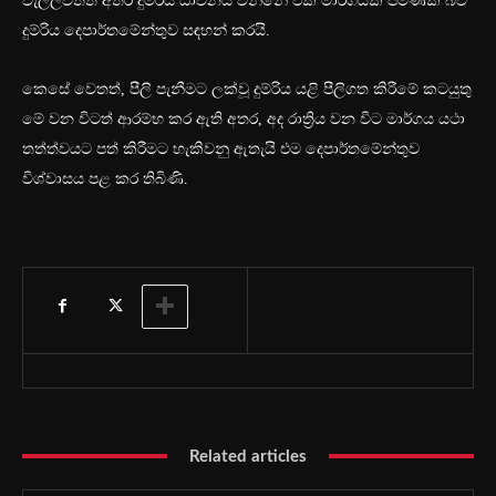
වැල්ලවත්ත අතර දුම්රිය ධාවනය වන්නේ එක් මාර්ගයක පමණක් බව
දුම්රිය දෙපාර්තමේන්තුව සඳහන් කරයි.
කෙසේ වෙතත්, පීලි පැනීමට ලක්වූ දුම්රිය යළි පීලිගත කිරීමේ කටයුතු
මේ වන විටත් ආරම්භ කර ඇති අතර, අද රාත්‍රිය වන විට මාර්ගය යථා
තත්ත්වයට පත් කිරීමට හැකිවනු ඇතැයි එම දෙපාර්තමේන්තුව
විශ්වාසය පළ කර තිබිණි.
Related articles