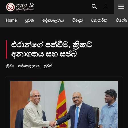
Home
පුවත්
දේශපාලනය
විදෙස්
ව්‍යාපාරික
විශේෂ
එරාන්ගේ පත්වීම, ක්‍රිකට්
අනාගතය සහ සජබ
ක්‍රීඩා
දේශපාලනය
පුවත්