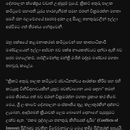
දේශපාලන ක්ෂේත්‍රය වඩාත් උණුසුම් වූයේ, ක්‍රිකට් අතුරු පාලක
කමිටුවේ සභාපති ධුරය භාරගැනීමත් සමඟ එරාන් වික්‍රමරත්න මහතා
සමගි ජන බලවේගයේ (සජබ) දරන ලද සියලු තනතුරුවලින් ඉල්ලා
අස්වීමට ගත් තීරණය හේතුවෙනි.
ඔහු පක්ෂයේ කළමනාකරණ කමිටුවෙන් සහ කෘත්‍යාධිකාරී
මණ්ඩලයෙන් ඉල්ලා අස්වන බව පක්ෂ නායකත්වයට දන්වා ඇති බව
සජබ මහලේකම්, පාර්ලිමේන්තු මන්ත්‍රී රංජිත් මද්දුම බණ්ඩාර මහතා
තහවුරු කළේය.
“ක්‍රිකට් අතුරු පාලක කමිටුවේ ස්වාධීනත්වය ආරක්ෂා කිරීම සහ එහි
කටයුතු විනිවිදභාවයකින් යුතුව පවත්වාගෙන යාම සඳහා” තමන්
මෙම තීරණය ගත් බව එරාන් වික්‍රමරත්න මහතා ප්‍රකාශ කර තිබේ.
මෙය, ශ්‍රී ලංකාවේ දේශපාලන සංස්කෘතිය තුළ කලාතුරකින් දක්නට
ලැබෙන, ආදර්ශමත් ක්‍රියාවක් ලෙස බොහෝ දෙනාගේ පැසසුමට
ලක්ව ඇත. ‘එකම පුද්ගලයා තනතුරු කිහිපයක් දැරීම’ (Conflicts of
Interest) පිළිබඳව පවතින විවේචනවලට මෙය කදිම පිළිතුරක් සපයයි.