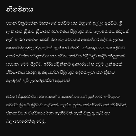
නිගමනය
එරාන් වික්‍රමරත්න මහතාගේ පත්වීම සහ ඔහුගේ ඉල්ලා අස්වීම, ශ්‍රී
ලංකාවේ ක්‍රිකට් ක්‍රීඩාවේ අනාගතය පිළිබඳව නව බලාපොරොත්තුවක්
ඇති කරන අතරම, සමගි ජන බලවේගයේ අභ්‍යන්තර දේශපාලනය
කෙරෙහිද ප්‍රබල බලපෑමක් ඇති කර තිබේ. දේශපාලනය සහ ක්‍රීඩාව
අතර පවතින සබඳතාවය සහ ස්වාධීනත්වය පිළිබඳව කදිම නිදසුනක්
සපයන මෙම සිදුවීම, ඉදිරියේදී කිනම් ආකාරයේ හැරවුම් ලක්ෂයක්
නිර්මාණය කරනු ඇත්ද යන්න පිළිබඳව දේශපාලන සහ ක්‍රිකට්
ලෝලීන් දැඩි උනන්දුවකින් පසුවෙති.
එරාන් වික්‍රමරත්න මහතාගේ නායකත්වයෙන් යුත් නව කමිටුවට,
මෙරට ක්‍රිකට් ක්‍රීඩාව නැවතත් ලෝක පූජිත තත්ත්වයට පත් කිරීමටත්,
ජනතාවගේ විශ්වාසය දිනා ගැනීමටත් හැකි වනු ඇතැයි අප
බලාපොරොත්තු වෙමු.