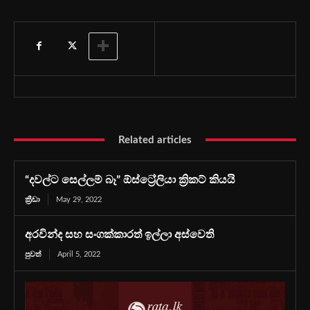
Related articles
“දවල්ට සෙල්ලම් බෑ” ඕස්ට්‍රේලියා ක්‍රිකට් කියයි
ක්‍රීඩා
May 29, 2022
අරවින්ද සහ සංගක්කාරත් ඉල්ලා අස්වෙති
පුවත්
April 5, 2022