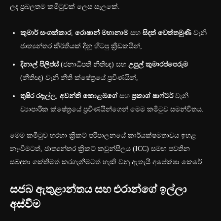
ලද ප්‍රබලතම කමිටුවක් ලෙස සැලකේ.
කුමාර් සංගක්කාර
,
රොෂාන් මහානාම
සහ
සිදත් වෙත්තමුණි
වැනි
ජාත්‍යන්තර කීර්තියක් දිනූ හිටපු ක්‍රීඩකයින්,
දිනාල් පිලිප්ස්
(ජනාධිපති නීතිඥ) සහ
උපුල් කුමාරප්පෙරුම
(නීතිඥ) වැනි නීති ක්ෂේත්‍රයේ ප්‍රවීණයින්,
තුෂිර රදැල්ල
,
අවන්ති කොළඹගේ
සහ
ප්‍රකාශ් ෂාෆ්ටර්
වැනි
ව්‍යාපාරික ක්ෂේත්‍රයේ ප්‍රවීණයින්ගෙන් මෙම කමිටුව සමන්විතය.
මෙම කමිටුව හරහා ක්‍රිකට් පරිපාලනයේ කාර්යක්ෂමතාවය ඉහළ
නැංවීමටත්, ජාත්‍යන්තර ක්‍රිකට් කවුන්සිලය (ICC) සමඟ පවතින
සබඳතා ශක්තිමත් කරගැනීමටත් හැකි වනු ඇතැයි අපේක්ෂා කෙරේ.
සජබ ඇතුළාන්තය සහ එරාන්ගේ ඉල්ලා
අස්වීම