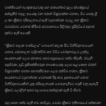
වෘත්තියෙන් බැංකුකරුවෙකු සහ ජාත්‍යන්තර මූල්‍ය ක්ෂේත්‍රයේ
අත්දැකීම් බහුල අයෙකු වන එරාන් වික්‍රමරත්න මහතා, මීට පෙරද ශ්‍රී
ලංකා ක්‍රිකට් පරිපාලනයේ ඇති ව්‍යුහාත්මක ගැටලු සහ ක්‍රිකට්
ව්‍යවස්ථාව වෙනස් කිරීමේ අවශ්‍යතාවය පිළිබඳව ප්‍රසිද්ධියේ අදහස්
දක්වා ඇති අයෙකි.
“ක්‍රිකට් පාලක මණ්ඩලය” බොහෝ කලක සිට විනිවිදභාවයෙන්
තොර, දේශපාලන මැදිහත්වීම් සහ විවිධ චෝදනාවලට ලක්වූ
ආයතනයක් ලෙස ජනතාව අතර අප්‍රසාදයට පත්ව තිබුණි. එවැනි
පසුබිමක, දැඩි ප්‍රතිපත්තිගරුක නායකයෙකු ලෙස සැලකෙන එරාන්
වික්‍රමරත්න මහතා සභාපතිවරයා ලෙස පත්වීම හරහා, ක්‍රිකට්
ආයතනයේ ව්‍යුහාත්මක වෙනසක් සිදු කර, දූෂණයෙන් තොර
විනිවිදභාවයකින් යුතු පරිපාලනයක් ගොඩනැගීමට හැකි වනු ඇතැයි
ක්‍රිකට් ලෝලීන් අතර බලාපොරොත්තුවක් ඇති වී තිබේ.
ඔහු සමඟ පත්ව ඇති නව කමිටුව, මෙරට ක්‍රිකට් ඉතිහාසයේ පත්කරන