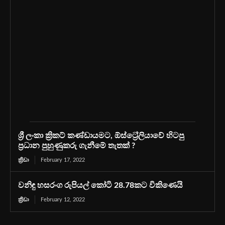
ශ්‍රී ලංකා ක්‍රිකට් කණ්ඩායමට, ඕස්ට්‍රේලියාවේ හිටපු
ප්‍රධාන පුහුණුකරු ගැනීමේ තැතක් ?
ක්‍රීඩා
February 17, 2022
වනිඳු හසරංග රුපියල් කෝටි 28.78කට විකිණෙයි
ක්‍රීඩා
February 12, 2022