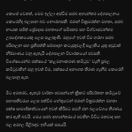
කෙසේ වෙතත්, මෙම ඉල්ලා අස්වීම සජබ අභ්‍යන්තර දේශපාලනය
කෙරෙහිද බලපාන බව නොරහසකි. එරාන් වික්‍රමරත්න මහතා, සජබ
නායක සජිත් ප්‍රේමදාස මහතාගේ සමීපතම සහ විශ්වාසවන්තම
උපදේශකයෙකු ලෙස සැලකුණි. ඔහුගේ ඉවත් වීම හරහා සජබ
පරිපාලන සහ ප්‍රතිපත්ති සම්පාදන කටයුතුවලදී සැලකිය යුතු අඩුවක්
නිර්මාණය වනු ඇතැයි දේශපාලන විචාරකයෝ පවසති.
විශේෂයෙන්ම පක්ෂයේ ‘කළමනාකරණ කමිටුව’ වැනි ප්‍රබල
කමිටුවකින් ඔහු ඉවත් වීම, පක්ෂයේ අනාගත තීරණ ගැනීම් කෙරෙහි
බලපානු ඇත.
මීට අමතරව, ඇතැම් වාර්තා පවසන්නේ ක්‍රිකට් පරිවර්තන කමිටුවේ
සභාපතිවරයා ලෙස පත්වීම හේතුවෙන් එරාන් වික්‍රමරත්න මහතා
පක්ෂ සාමාජිකත්වයෙන් ඉවත් කිරීමට සමගි ජන බලවේගය තීරණය
කර ඇති බවයි. මෙය සජබ අභ්‍යන්තරයේ පවතින විවිධ මතවාද සහ
බල අරගල පිළිබඳව ඉඟියක් සපයයි.