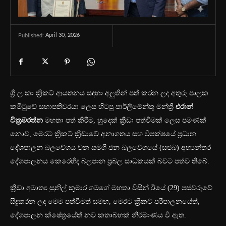
April 30, 2026
Published:
ශ්‍රී ලංකා ක්‍රිකට් ආයතනය සඳහා අලුතින් පත් කරන ලද අතුරු පාලක
කමිටුවේ සභාපතිවරයා ලෙස හිටපු පාර්ලිමේන්තු මන්ත්‍රී
එරාන්
වික්‍රමරත්න
මහතා පත් කිරීම, හුදෙක් ක්‍රීඩා පත්වීමක් ලෙස පමණක්
නොව, මෙරට ක්‍රිකට් ක්‍රීඩාවේ අනාගතය සහ විපක්ෂයේ ප්‍රධාන
දේශපාලන බලවේගය වන සමගි ජන බලවේගයේ (සජබ) අභ්‍යන්තර
දේශපාලනය කෙරෙහිද බලපාන ප්‍රබල සාධකයක් බවට පත්ව තිබේ.
ක්‍රීඩා අමාත්‍ය සුනිල් කුමාර ගමගේ මහතා විසින් ඊයේ (29) පස්වරුවේ
සිදුකරන ලද මෙම පත්වීමත් සමඟ, මෙරට ක්‍රිකට් පරිපාලනයේත්,
දේශපාලන ක්ෂේත්‍රයේත් නව කතාබහක් නිර්මාණය වී ඇත.