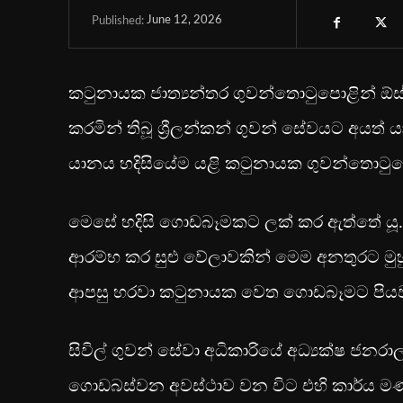
June 12, 2026
Published:
කටුනායක ජාත්‍යන්තර ගුවන්තොටුපොළින් ඕස්ට්
කරමින් තිබූ ශ්‍රීලන්කන් ගුවන් සේවයට අයත
යානය හදිසියේම යළි කටුනායක ගුවන්තොටුපො
මෙසේ හදිසි ගොඩබෑමකට ලක් කර ඇත්තේ යූ.එල්
ආරම්භ කර සුළු වේලාවකින් මෙම අනතුරට මු
ආපසු හරවා කටුනායක වෙත ගොඩබෑමට පියවර ග
සිවිල් ගුවන් සේවා අධිකාරියේ අධ්‍යක්ෂ ජනර
ගොඩබස්වන අවස්ථාව වන විට එහි කාර්ය මණ්ඩල