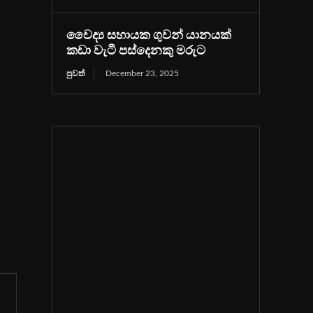
වෛද්‍ය සහායක ගුවන් යානයක්
කඩා වැටී පස්දෙනකු මරුට
පුවත්
December 23, 2025