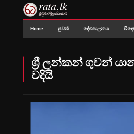
Home
පුවත්
දේශපාලනය
විදෙ
ශ්‍රී ලන්කන් ගුවන්
වදියි