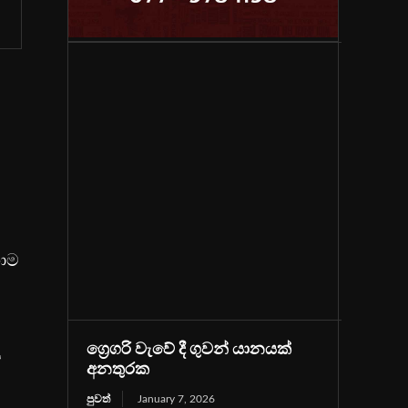
හාම
ග්‍රෙගරි වැවේ දී ගුවන් යානයක්
ය
අනතුරක
පුවත්
January 7, 2026