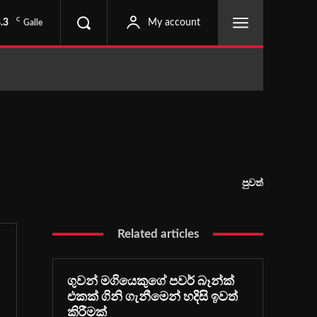
C
.3
My account
Galle
පුවත්
Related articles
ගුවන් මගියෙකුගේ පවර් බෑන්ක්
එකක් ගිනි ගැනීමෙන් හදිසි ඉවත්
කිරීමක්