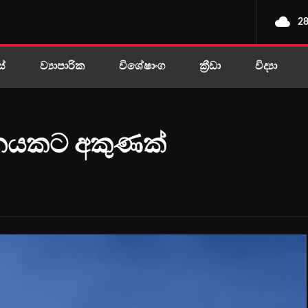
28
ස්
ව්‍යාපාරික
විශේෂාංග
ක්‍රීඩා
විද්‍යා
 යානයකට අකුණක්