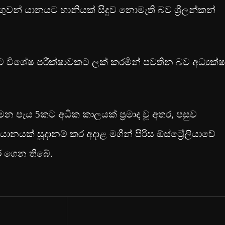
ගුවන් යානයට හානියක් සිදුව නොමැති බව ශ්‍රීලන්කන්
 විශේෂ පරීක්ෂාවකට ලක් කරමින් පවතින බව අධ්‍යක්ෂ
න පැය 5කට අධික කාලයක් ප්‍රමාද වූ අතර, පසුව
 යානයක් සූදානම් කර අදාළ මගීන් පිරිස ඕස්ට්‍රේලියාවේ
වර ගෙන තිබේ.