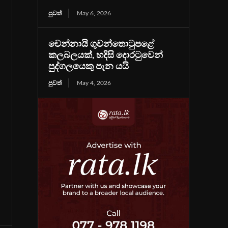
පුවත්
May 6, 2026
චෙන්නායි ගුවන්තොටුපළේ
කලබලයක්, හදිසි දොරටුවෙන්
පුද්ගලයෙකු පැන යයි
පුවත්
May 4, 2026