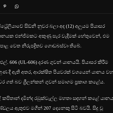
‍රේලියාවේ සිඩ්නි නුවර බලා අද (12) අලුයම පියාසර
් යානයක එන්ජිමකට අකුණු සැර වැදීමක් හේතුවෙන්, එම
ළ වෙත නිරුපද්‍රිතව ගොඩබස්වා තිබේ.
. 606 (UL-606) දරණ ගුවන් යානයයි. පියාසර කිරීම
හුණ දී ඇති අතර, ආරක්ෂිත පියවරක් වශයෙන් යානය ව
ත් බව ශ්‍රීලන්කන් ගුවන් සමාගම ප්‍රකාශ කළේය.
ාල් කපිතාන් දමින්ද රඹුක්වැල්ල මහතා සඳහන් කළේ යාන
ය ඇතුළුව මගීන් 207 දෙනෙකු සිටි බවයි. සිදු වූ